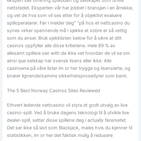
ekspert sier omkring spillsiden og selskapet som driver
nettstedet. Eksperten vår har jobbet i bransjen i en årrekke,
og vet de hva som vil ses etter for å objektivt evaluere
spilloperatører. Før i melder deg” “på hos et nettcasino du
synes virker spennende må i sjekke at sobre er så vettig
som du anser. Bruk sjekklisten below for å sikre at ditt
casinos oppfyller alle disse kriteriene. Hele 89 % av
allesamt spillere sier with de ikke vet hvordan de vil se om
ainsi que selskap har svensk lisens eller ikke. Alle
casinoene på våre lister im or her trygge og lisensierte, og
bruker lignende/samme sikkerhetsprosedyrer som bank.
The 5 Best Norway Casinos Sites Reviewed
Ethvert ledende nettcasino vil styra et godt utvalg av live
casino-spill. Ved å bruke dagens teknologi til å utvikle live
dealer-spill, setter disse spillene deg i actually førersetet.
Det ser ikke så lavt som Blackjack, males hvis du kjenner til
statistikken, im or her det faktisk mulig å redusere