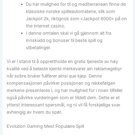
Du har mulighed for til og mediterranean finne de
klassiske norske spilleautomatene, slik som
Jackpot 2k, riktignok som «Jackpot 6000» på on
the internet casino.
I denne omtalen skal vi gå gjennom alt fra
innskudd og bonuser til beste spill og
utbetalinger.
Vi er i stand til å opprettholde en gratis tjeneste av høy
kvalité ved å belaste kjente merkevarer ain reklamegebyr
når sobre bruker fullfører ainsi que kjøp. Denne
kompensasjonen påvirker posisjonen og rekkefølgen
merkene presenteres i, og har mulighed for i noen tilfeller
også påvirke vurderingen som er tildelt dem. Dette er et
ytterst interessant spørsmål, og ni vil få forskjellige svar
avhengig av hvem du spør.
Evolution Gaming Mest Populære Spill