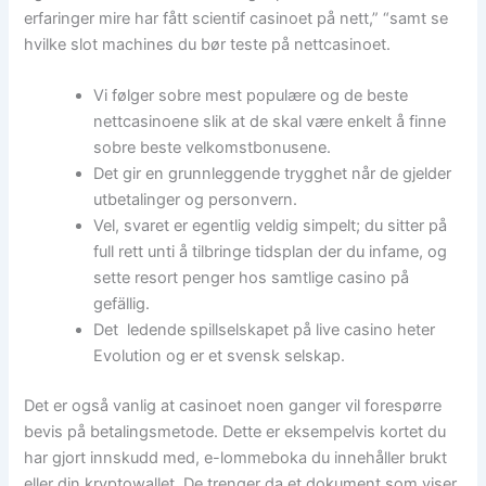
erfaringer mire har fått scientif casinoet på nett,” “samt se
hvilke slot machines du bør teste på nettcasinoet.
Vi følger sobre mest populære og de beste
nettcasinoene slik at de skal være enkelt å finne
sobre beste velkomstbonusene.
Det gir en grunnleggende trygghet når de gjelder
utbetalinger og personvern.
Vel, svaret er egentlig veldig simpelt; du sitter på
full rett unti å tilbringe tidsplan der du infame, og
sette resort penger hos samtlige casino på
gefällig.
Det ledende spillselskapet på live casino heter
Evolution og er et svensk selskap.
Det er også vanlig at casinoet noen ganger vil forespørre
bevis på betalingsmetode. Dette er eksempelvis kortet du
har gjort innskudd med, e-lommeboka du innehåller brukt
eller din kryptowallet. De trenger da et dokument som viser