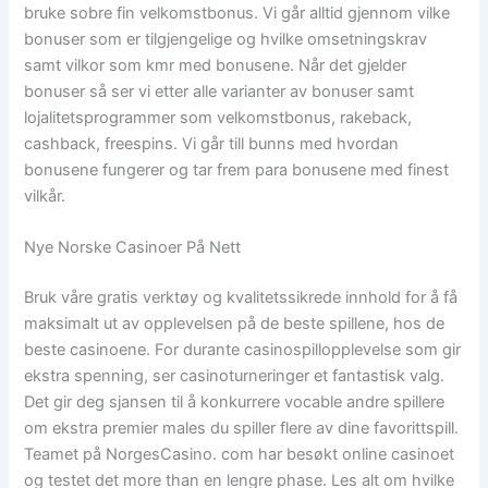
bruke sobre fin velkomstbonus. Vi går alltid gjennom vilke
bonuser som er tilgjengelige og hvilke omsetningskrav
samt vilkor som kmr med bonusene. Når det gjelder
bonuser så ser vi etter alle varianter av bonuser samt
lojalitetsprogrammer som velkomstbonus, rakeback,
cashback, freespins. Vi går till bunns med hvordan
bonusene fungerer og tar frem para bonusene med finest
vilkår.
Nye Norske Casinoer På Nett
Bruk våre gratis verktøy og kvalitetssikrede innhold for å få
maksimalt ut av opplevelsen på de beste spillene, hos de
beste casinoene. For durante casinospillopplevelse som gir
ekstra spenning, ser casinoturneringer et fantastisk valg.
Det gir deg sjansen til å konkurrere vocable andre spillere
om ekstra premier males du spiller flere av dine favorittspill.
Teamet på NorgesCasino. com har besøkt online casinoet
og testet det more than en lengre phase. Les alt om hvilke