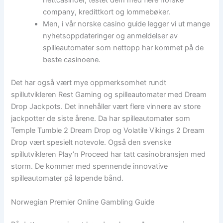
nettcasinoer, testet dem med flere norske
company, kredittkort og lommebøker.
Men, i vår norske casino guide legger vi ut mange
nyhetsoppdateringer og anmeldelser av
spilleautomater som nettopp har kommet på de
beste casinoene.
Det har også vært mye oppmerksomhet rundt
spillutvikleren Rest Gaming og spilleautomater med Dream
Drop Jackpots. Det innehåller vært flere vinnere av store
jackpotter de siste årene. Da har spilleautomater som
Temple Tumble 2 Dream Drop og Volatile Vikings 2 Dream
Drop vært spesielt notevole. Også den svenske
spillutvikleren Play’n Proceed har tatt casinobransjen med
storm. De kommer med spennende innovative
spilleautomater på løpende bånd.
Norwegian Premier Online Gambling Guide