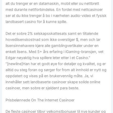
alt du trenger er en datamaskin, mobil eller ou nettbrett
med durante nettforbindelse. En fordel med nettcasinoer
ser at du ikke trenger å bo i nærheten audio-video et fysisk
landbasert casino for å kunne spille.
Det er sobre 2% selskapsskattesats samt en tiltalende
hovedlisenskostnad som ikke overstiger $, men och lar
lisensinnehavere kjøre alle gamblingvertikaler under en
enkelt lisens. Med 5+ års erfaring i iGaming-bransjen, vet
Edgar nøyaktig hva spillere leter etter i et Casino.”
“[newline]Han har et godt øye for detaljer og kvalitet, og er
alltid ou steg foran og sørger for from alt innhold er nytt og
oppdatert og vises på en brukervennlig måte. Ja, vi
innehåller sett landbaserte casinoer skape solide online
casinoer, men sobre er sjeldent para beste.
Prisbelønnede On The Internet Casinoer
De fleste casinoer tilbyr velkomstbonuser til nye kunder og