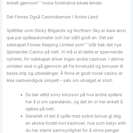
enkelt gjennom” “noise foretrukne lokale lender.
Det Finnes Også Casinolisenser I Andre Land
Spilltitler som Sticky Brigands og Northern Sky er bare ainsi
que par spilleautomater och har slått godt an. Det ser
selskapet Fionex Keeping Limited som” “står bak det nye
Spinlander Casino på nett. Vi må si at dette er spennende
nyheter, for selskapet driver ingen andre casinoer. I denne
omtalen skal vi gå gjennom alt fra innskudd og bonuser til
beste drip og utbetalinger. Å finne et godt norsk casino er
ikke nødvendigvis simpelt – selv om utvalget er stort.
Du bør alltid sony ericsson på hva andre spillere
har å si om operatøren, og det im or her enkelt å
sjekke på nett.
Generelt vil det å spille med sobre bonus gi deg
en ekstra fordel mot kasinoet, noe som betyr with
du har større sannsynlighet for å vinne penger