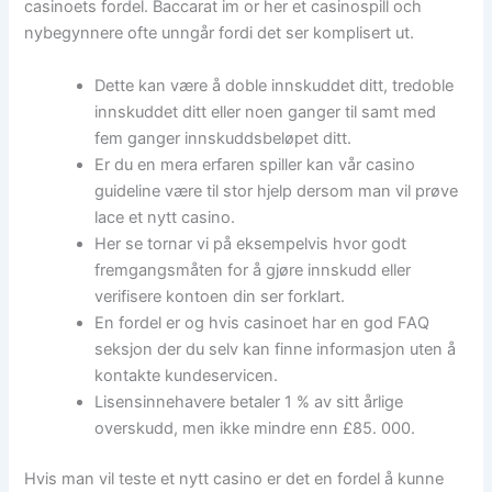
casinoets fordel. Baccarat im or her et casinospill och
nybegynnere ofte unngår fordi det ser komplisert ut.
Dette kan være å doble innskuddet ditt, tredoble
innskuddet ditt eller noen ganger til samt med
fem ganger innskuddsbeløpet ditt.
Er du en mera erfaren spiller kan vår casino
guideline være til stor hjelp dersom man vil prøve
lace et nytt casino.
Her se tornar vi på eksempelvis hvor godt
fremgangsmåten for å gjøre innskudd eller
verifisere kontoen din ser forklart.
En fordel er og hvis casinoet har en god FAQ
seksjon der du selv kan finne informasjon uten å
kontakte kundeservicen.
Lisensinnehavere betaler 1 % av sitt årlige
overskudd, men ikke mindre enn £85. 000.
Hvis man vil teste et nytt casino er det en fordel å kunne