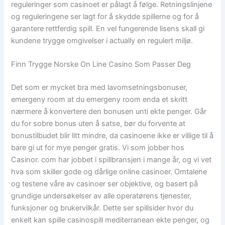
reguleringer som casinoet er pålagt å følge. Retningslinjene
og reguleringene ser lagt for å skydde spillerne og for å
garantere rettferdig spill. En vel fungerende lisens skall gi
kundene trygge omgivelser i actually en regulert miljø.
Finn Trygge Norske On Line Casino Som Passer Deg
Det som er mycket bra med lavomsetningsbonuser,
emergeny room at du emergeny room enda et skritt
nærmere å konvertere den bonusen unti ekte penger. Går
du for sobre bonus uten å satse, bør du forvente at
bonustilbudet blir litt mindre, da casinoene ikke er villige til å
bare gi ut for mye penger gratis. Vi som jobber hos
Casinor. com har jobbet i spillbransjen i mange år, og vi vet
hva som skiller gode og dårlige online casinoer. Omtalene
og testene våre av casinoer ser objektive, og basert på
grundige undersøkelser av alle operatørens tjenester,
funksjoner og brukervilkår. Dette ser spillsider hvor du
enkelt kan spille casinospill mediterranean ekte penger, og