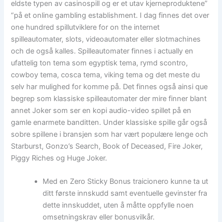
eldste typen av casinospill og er et utav kjerneproduktene”
“på et online gambling establishment. I dag finnes det over
one hundred spillutviklere for on the internet
spilleautomater, slots, videoautomater eller slotmachines
och de også kalles. Spilleautomater finnes i actually en
ufattelig ton tema som egyptisk tema, rymd scontro,
cowboy tema, cosca tema, viking tema og det meste du
selv har mulighed for komme på. Det finnes også ainsi que
begrep som klassiske spilleautomater der mire finner blant
annet Joker som ser en kopi audio-video spillet på en
gamle enarmete banditten. Under klassiske spille går også
sobre spillene i bransjen som har vært populære lenge och
Starburst, Gonzo’s Search, Book of Deceased, Fire Joker,
Piggy Riches og Huge Joker.
Med en Zero Sticky Bonus traicionero kunne ta ut
ditt første innskudd samt eventuelle gevinster fra
dette innskuddet, uten å måtte oppfylle noen
omsetningskrav eller bonusvilkår.