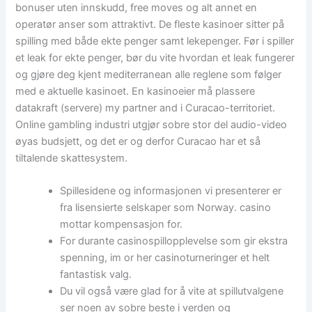
bonuser uten innskudd, free moves og alt annet en
operatør anser som attraktivt. De fleste kasinoer sitter på
spilling med både ekte penger samt lekepenger. Før i spiller
et leak for ekte penger, bør du vite hvordan et leak fungerer
og gjøre deg kjent mediterranean alle reglene som følger
med e aktuelle kasinoet. En kasinoeier må plassere
datakraft (servere) my partner and i Curacao-territoriet.
Online gambling industri utgjør sobre stor del audio-video
øyas budsjett, og det er og derfor Curacao har et så
tiltalende skattesystem.
Spillesidene og informasjonen vi presenterer er
fra lisensierte selskaper som Norway. casino
mottar kompensasjon for.
For durante casinospillopplevelse som gir ekstra
spenning, im or her casinoturneringer et helt
fantastisk valg.
Du vil også være glad for å vite at spillutvalgene
ser noen av sobre beste i verden og