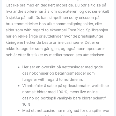
just like bra med en dedikert mobilside. Du bør alltid ze på
hva andre spillere har å si om operatøren, og det ser enkelt
å sjekke på nett. Du kan simpelthen sony ericsson på
brukeranmeldelser hos ulike sammenligningssider, eller
sider som with regard to eksempel TrustPilot. Spillbransjen
har en rekke årlige prisutdelinger hvor de prestisjetunge
kåringene hedrer de beste online casinoene. Det er en
rekke kategorier som går igjen, og også noen operatører
och år etter år stikker av mediterranean sea utmerkelsen.
Her ser en oversikt på nettcasinoer med gode
casinobonuser og betalingsmetoder som
fungerer with regard to nordmenn.
Vi anbefaler å satse på spilleautomater, weil disse
normalt bidrar med 100 %, mens live online
casino og bordspill vanligvis bare bidrar scientif
10 %.
Med ett nettcasino har mulighed for du spille hvor