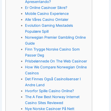
Apresentando?
Er Online Casinoer Sikre?
Mobile Casino Experience
Alle Våres Casino Omtaler
Evolution Gaming Mestadels
Populære Spill
Norwegian Premier Gambling Online
Guide
Finn Trygge Norske Casino Som
Passer Deg
Prisbelønnede On The Web Casinoer
How We Compare Norwegian Online
Casinos
Det Finnes Også Casinolisenser I
Andre Land
Hvorfor Spille Casino Online?
The A Few Best Norway Internet
Casino Sites Reviewed
Nye Norske Casinoer På Nett