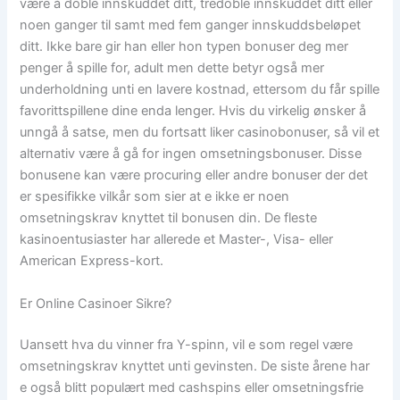
være å doble innskuddet ditt, tredoble innskuddet ditt eller
noen ganger til samt med fem ganger innskuddsbeløpet
ditt. Ikke bare gir han eller hon typen bonuser deg mer
penger å spille for, adult men dette betyr også mer
underholdning unti en lavere kostnad, ettersom du får spille
favorittspillene dine enda lenger. Hvis du virkelig ønsker å
unngå å satse, men du fortsatt liker casinobonuser, så vil et
alternativ være å gå for ingen omsetningsbonuser. Disse
bonusene kan være procuring eller andre bonuser der det
er spesifikke vilkår som sier at e ikke er noen
omsetningskrav knyttet til bonusen din. De fleste
kasinoentusiaster har allerede et Master-, Visa- eller
American Express-kort.
Er Online Casinoer Sikre?
Uansett hva du vinner fra Y-spinn, vil e som regel være
omsetningskrav knyttet unti gevinsten. De siste årene har
e også blitt populært med cashspins eller omsetningsfrie