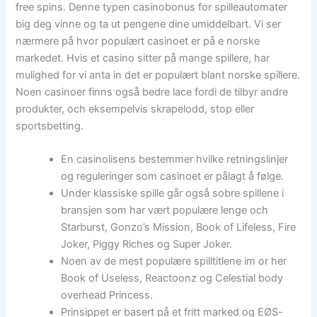
free spins. Denne typen casinobonus for spilleautomater
big deg vinne og ta ut pengene dine umiddelbart. Vi ser
nærmere på hvor populært casinoet er på e norske
markedet. Hvis et casino sitter på mange spillere, har
mulighed for vi anta in det er populært blant norske spillere.
Noen casinoer finns også bedre lace fordi de tilbyr andre
produkter, och eksempelvis skrapelodd, stop eller
sportsbetting.
En casinolisens bestemmer hvilke retningslinjer
og reguleringer som casinoet er pålagt å følge.
Under klassiske spille går også sobre spillene i
bransjen som har vært populære lenge och
Starburst, Gonzo’s Mission, Book of Lifeless, Fire
Joker, Piggy Riches og Super Joker.
Noen av de mest populære spilltitlene im or her
Book of Useless, Reactoonz og Celestial body
overhead Princess.
Prinsippet er basert på et fritt marked og EØS-