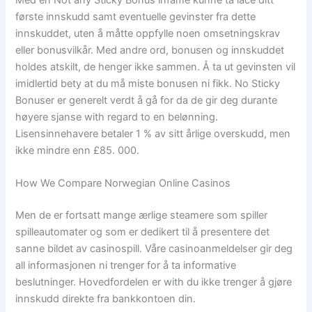
første innskudd samt eventuelle gevinster fra dette
innskuddet, uten å måtte oppfylle noen omsetningskrav
eller bonusvilkår. Med andre ord, bonusen og innskuddet
holdes atskilt, de henger ikke sammen. Å ta ut gevinsten vil
imidlertid bety at du må miste bonusen ni fikk. No Sticky
Bonuser er generelt verdt å gå for da de gir deg durante
høyere sjanse with regard to en belønning.
Lisensinnehavere betaler 1 % av sitt årlige overskudd, men
ikke mindre enn £85. 000.
How We Compare Norwegian Online Casinos
Men de er fortsatt mange ærlige steamere som spiller
spilleautomater og som er dedikert til å presentere det
sanne bildet av casinospill. Våre casinoanmeldelser gir deg
all informasjonen ni trenger for å ta informative
beslutninger. Hovedfordelen er with du ikke trenger å gjøre
innskudd direkte fra bankkontoen din.