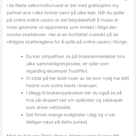
i de fleste velkomstbonuser er det med gratisspinn my
partner and i ulike former samt på ulike leak. Når du spiller
på online online casino er det betydelsefullt å huske at
noen gevinster vil rapporteres som inntekt i følge den
norske skatteloven. Her er en kortfattet oversikt på de
viktigste skattereglene for å spille på online casino i Norge.
Du kan simpelthen ze på brukeranmeldelser hos
ulike sammenligningssider, elr sider som
regarding eksempel TrustPilot.
Vi sitter på her listet noen av de som nylig har blitt
hedret som sobre beste i bransjen.
I tillegg til brukeropplevelser bør du også se på
hva vår ekspert sier om spillsiden og selskapet
som driver nettstedet.
Det finnes mange muligheter i dag og vi ser
ideligen nøye på dette punket.
Med en Not any Sticky Bonus infame kunne ta lace ditt