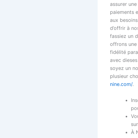
assurer une
paiements es
aux besoins 
d’offrir à 
fassiez un d
offrons une
fidélité pa
avec dieses
soyez un no
plusieur ch
nine.com/
.
In
po
Vou
su
À 