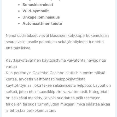
Bonuskierrokset
Wild-symbolit
Uhkapeliominaisuus
Automaattinen toisto
Nämä uudistukset vievät klassisen kolikkopelikokemuksen
seuraavalle tasolle parantaen sekä jännityksen tunnetta
että taktiikkaa.
Käyttäjäystävällinen käyttöliittymä vaivatonta navigointia
varten
Kun perehdyin Cazimbo Casinon slotteihin ensimmäistä
kertaa, arvostin välittömästi helppokäyttöistä
käyttöliittymää, joka tekee selaamisesta helppoa. Layout on
selkeä, joten etsin suosikkipelini vaivattomasti. Kategoriat
on selkeästi merkitty, ja voin suodattaa pelit teemojen,
tarjoajien tai suosituimmuuden mukaan, mikä säästää aikaa
ja tehostaa pelikokemustani.