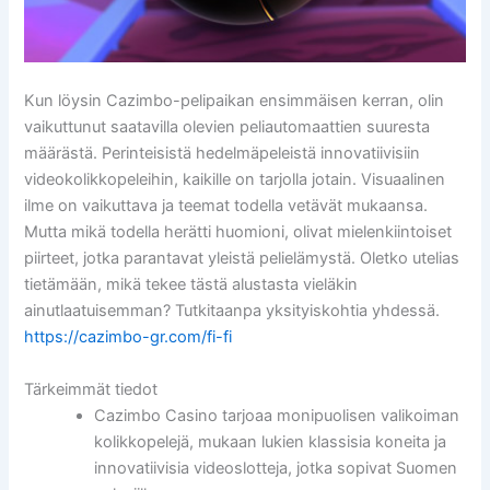
Kun löysin Cazimbo-pelipaikan ensimmäisen kerran, olin
vaikuttunut saatavilla olevien peliautomaattien suuresta
määrästä. Perinteisistä hedelmäpeleistä innovatiivisiin
videokolikkopeleihin, kaikille on tarjolla jotain. Visuaalinen
ilme on vaikuttava ja teemat todella vetävät mukaansa.
Mutta mikä todella herätti huomioni, olivat mielenkiintoiset
piirteet, jotka parantavat yleistä pelielämystä. Oletko utelias
tietämään, mikä tekee tästä alustasta vieläkin
ainutlaatuisemman? Tutkitaanpa yksityiskohtia yhdessä.
https://cazimbo-gr.com/fi-fi
Tärkeimmät tiedot
Cazimbo Casino tarjoaa monipuolisen valikoiman
kolikkopelejä, mukaan lukien klassisia koneita ja
innovatiivisia videoslotteja, jotka sopivat Suomen