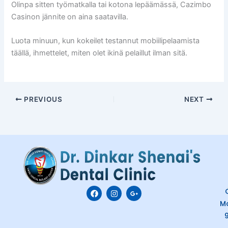
Olinpa sitten työmatkalla tai kotona lepäämässä, Cazimbo
Casinon jännite on aina saatavilla.
Luota minuun, kun kokeilet testannut mobiilipelaamista
täällä, ihmettelet, miten olet ikinä pelaillut ilman sitä.
PREVIOUS
NEXT
F
I
G
C
a
n
o
M
c
s
o
e
t
g
b
a
l
o
g
e