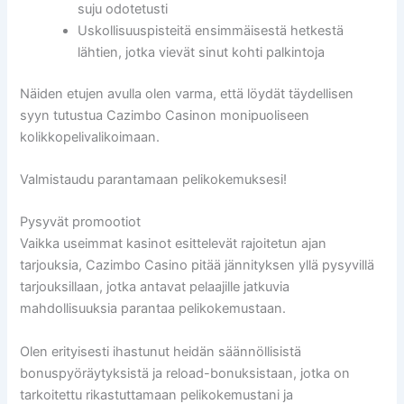
suju odotetusti
Uskollisuuspisteitä ensimmäisestä hetkestä
lähtien, jotka vievät sinut kohti palkintoja
Näiden etujen avulla olen varma, että löydät täydellisen
syyn tutustua Cazimbo Casinon monipuoliseen
kolikkopelivalikoimaan.
Valmistaudu parantamaan pelikokemuksesi!
Pysyvät promootiot
Vaikka useimmat kasinot esittelevät rajoitetun ajan
tarjouksia, Cazimbo Casino pitää jännityksen yllä pysyvillä
tarjouksillaan, jotka antavat pelaajille jatkuvia
mahdollisuuksia parantaa pelikokemustaan.
Olen erityisesti ihastunut heidän säännöllisistä
bonuspyöräytyksistä ja reload-bonuksistaan, jotka on
tarkoitettu rikastuttamaan pelikokemustani ja