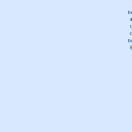
o
r
-
k
a
p
E
m
l
u
s
-
g
C
E