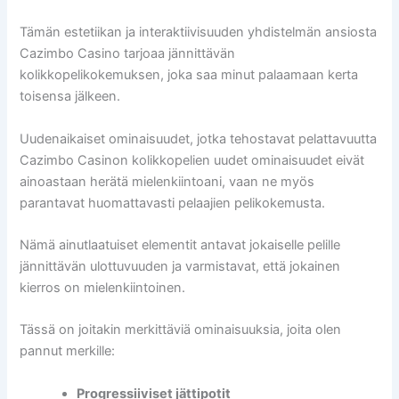
Tämän estetiikan ja interaktiivisuuden yhdistelmän ansiosta
Cazimbo Casino tarjoaa jännittävän
kolikkopelikokemuksen, joka saa minut palaamaan kerta
toisensa jälkeen.
Uudenaikaiset ominaisuudet, jotka tehostavat pelattavuutta
Cazimbo Casinon kolikkopelien uudet ominaisuudet eivät
ainoastaan herätä mielenkiintoani, vaan ne myös
parantavat huomattavasti pelaajien pelikokemusta.
Nämä ainutlaatuiset elementit antavat jokaiselle pelille
jännittävän ulottuvuuden ja varmistavat, että jokainen
kierros on mielenkiintoinen.
Tässä on joitakin merkittäviä ominaisuuksia, joita olen
pannut merkille:
Progressiiviset jättipotit