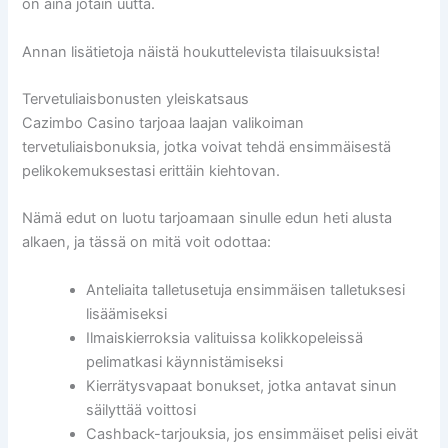
on aina jotain uutta.
Annan lisätietoja näistä houkuttelevista tilaisuuksista!
Tervetuliaisbonusten yleiskatsaus
Cazimbo Casino tarjoaa laajan valikoiman
tervetuliaisbonuksia, jotka voivat tehdä ensimmäisestä
pelikokemuksestasi erittäin kiehtovan.
Nämä edut on luotu tarjoamaan sinulle edun heti alusta
alkaen, ja tässä on mitä voit odottaa:
Anteliaita talletusetuja ensimmäisen talletuksesi
lisäämiseksi
Ilmaiskierroksia valituissa kolikkopeleissä
pelimatkasi käynnistämiseksi
Kierrätysvapaat bonukset, jotka antavat sinun
säilyttää voittosi
Cashback-tarjouksia, jos ensimmäiset pelisi eivät