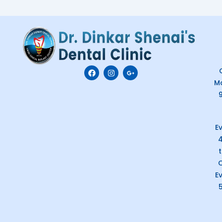
F
I
G
C
a
n
o
M
c
s
o
e
t
g
b
a
l
o
g
e
o
r
-
k
a
p
E
m
l
u
s
-
g
C
E