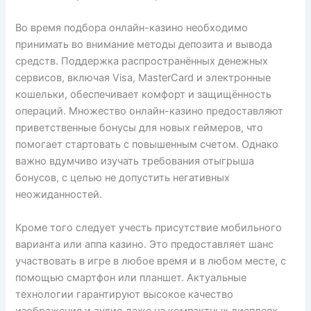
Во время подбора онлайн-казино необходимо
принимать во внимание методы депозита и вывода
средств. Поддержка распространённых денежных
сервисов, включая Visa, MasterCard и электронные
кошельки, обеспечивает комфорт и защищённость
операций. Множество онлайн-казино предоставляют
приветственные бонусы для новых геймеров, что
помогает стартовать с повышенным счетом. Однако
важно вдумчиво изучать требования отыгрыша
бонусов, с целью не допустить негативных
неожиданностей.
Кроме того следует учесть присутствие мобильного
варианта или аппа казино. Это предоставляет шанс
участвовать в игре в любое время и в любом месте, с
помощью смартфон или планшет. Актуальные
технологии гарантируют высокое качество
изображения и аудио даже на компактных дисплеях.