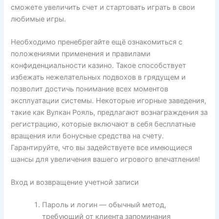
сможете увеличить счет и стартовать играть в свои
любимые игры.
Необходимо пренебрегайте ещё ознакомиться с
положениями применения и правилами
конфиденциальности казино. Такое способствует
избежать нежелательных подвохов в грядущем и
позволит достичь понимание всех моментов
эксплуатации системы. Некоторые игорные заведения,
такие как Вулкан Рояль, предлагают вознаграждения за
регистрацию, которые включают в себя бесплатные
вращения или бонусные средства на счету.
Гарантируйте, что вы задействуете все имеющиеся
шансы для увеличения вашего игрового впечатления!
Вход и возвращение учетной записи
Пароль и логин — обычный метод,
требующий от клиента запоминания