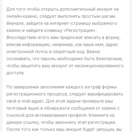
Для того чтобы открыть дополнительный аккаунт на
онлайн казино, следует выполнять простым шагам.
Вначале, зайдите на интернет-страницу выбранного
казино и найдите клавишу «Регистрация».
Впоследствии этого вам предложат вписать в форму,
вписав информацию, например, как ваше имя, адрес
электронной почты и секретный код. Важно
осознавать, что пароль необходимо быть безопасным,
чтобы защитить ваш аккаунт от несанкционированного
доступа.
По завершении заполнения каждого из граф формы
регистрационного процесса, следует верифицировать
свой e-mail адрес. Для этой задачи проверьте ваш
почтовый ящик и обнаружьте сообщение от казино с
ссылкой для активирования профиля. Кликните на
данную ссылку, чтобы закончить этап регистрации.
После того как только ваш аккаунт будет запущен, вы