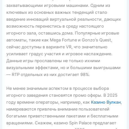
захватывающими игровыми машинами. Одним из
ключевых из основных важных тенденций стало
введение инноваций виртуальной реальности, дающих
возможность перенестись в среду настоящего
игорного зала, оставшись дома. Популярные игровые
автоматы, такие как Mega Fortune и Gonzo's Quest,
сейчас доступны в варианте VR, что значительно
усиливает градус участия и игровое наслаждение.
Данные игры прославлены не только ихними
визуальными эффектами, но и большими выигрышами
— RTP отдельных из них достигает 98%.
Не менее значимым аспектом в процессе выбора
игорного заведения становятся промо оферы. В 2025
году времени операторы, например, как
Казино Вулкан
,
намереваются привлечь внимание пользователей
богатыми приветственными пакетами и бесплатными
вращениями. Скажем, казино Spin Palace предлагает