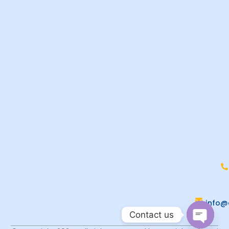
info@
Contact us