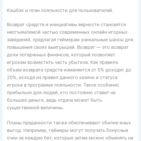
Кэшбэк и план лояльности для пользователей.
Возврат средств и инициативы верности становятся
неотъемлемой частью современных онлайн игорных
заведений, предлагая геймерам уникальные шансы для
повышения своих выигрышей. Возврат — это возврат
доли потерянных финансов, который позволяет
игрокам возместить часть убытков. Как правило
объем возврата средств изменяется от 5% доходит до
20%, исходя из правил данного казино и статуса
игрока в программе лояльности. Такое особенно
прибыльно для людей, кто постоянно ставит на
большие деньги, ведь отдача может быть
существенной величины.
Планы преданности также обеспечивают обилие иных
выгод. Например, геймеры могут получать бонусные
очки за каждую бет, которые затем можно обменять на