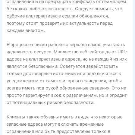
ограничения и не прекращать кайфовать от геймплеем
без каких-либо отлагательств. Следует помнить, что
рабочие альтернативные ссылки обновляются,
поэтому стоит проверять их актуальность перед
каждым визитом.
В процессе поиска рабочего зеркала важно учитывать
надежность ресурса. Множество веб-сайтов дают URL-
адреса на альтернативные адреса, но не каждый из них
являются безопасными. Советуется задействовать
только достоверные источники или подключиться к
уведомлениям от самого игорного заведения, чтобы
всегда иметь под рукой обновленные сведения. Это не
просто гарантирует вход к развлечениям, но и оградит
от потенциальных рисков безопасности.
Клиенты также обязаны иметь в виду, что некоторые
запасные адреса могут включать временные
ограничения или быть предоставлены только в