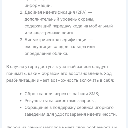
информации.
Двойная идентификация (2FA) —
дополнительный уровень охраны,
содержащий передачу кода на мобильный
или электронную почту.
Биометрическая верификация —
эксплуатация следов пальцев или
определения облика.
В случае утере доступа к учетной записи следует
понимать, каким образом его восстановление. Ход
реабилитации имеет возможность включать в себя:
Сброс пароля через e-mail или SMS;
Результаты на секретные запросы;
Обращение в поддержку сервиса игорного
заведения для удостоверения идентичности.
Любой из данных методов имеет свои особенности и