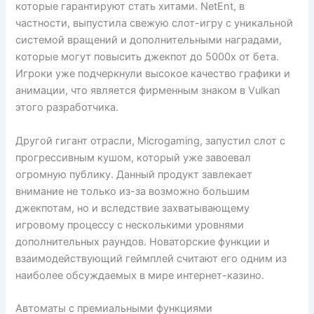
которые гарантируют стать хитами. NetEnt, в
частности, выпустила свежую слот-игру с уникальной
системой вращений и дополнительными наградами,
которые могут повысить джекпот до 5000x от бета.
Игроки уже подчеркнули высокое качество графики и
анимации, что является фирменным знаком в Vulkan
этого разработчика.
Другой гигант отрасли, Microgaming, запустил слот с
прогрессивным кушом, который уже завоевал
огромную публику. Данный продукт завлекает
внимание не только из-за возможно большим
джекпотам, но и вследствие захватывающему
игровому процессу с несколькими уровнями
дополнительных раундов. Новаторские функции и
взаимодействующий геймплей считают его одним из
наиболее обсуждаемых в мире интернет-казино.
Автоматы с премиальными функциями