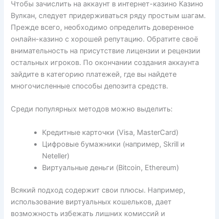
Чтобы зачислить на аккаунт в интернет-казино Казино
Вулкан, следует придерживаться ряду простым шагам.
Прежде всего, необходимо определить доверенное
онлайн-казино с хорошей репутацию. Обратите своё
внимательность на присутствие лицензии и рецензии
остальных игроков. По окончании создания аккаунта
зайдите в категорию платежей, где вы найдете
многочисленные способы депозита средств.
Среди популярных методов можно выделить:
Кредитные карточки (Visa, MasterCard)
Цифровые бумажники (например, Skrill и
Neteller)
Виртуальные деньги (Bitcoin, Ethereum)
Всякий подход содержит свои плюсы. Например,
использование виртуальных кошельков, дает
возможность избежать лишних комиссий и