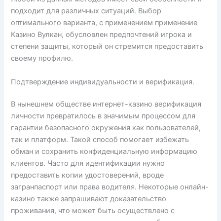
подходит для различных ситуаций. Выбор
оптимального варианта, с применением применение
Казино Вулкан, обусловлен предпочтений игрока и
степени защиты, который он стремится предоставить
своему профилю.
Подтверждение индивидуальности и верификация.
В нынешнем обществе интернет-казино верификация
личности превратилось в значимым процессом для
гарантии безопасного окружения как пользователей,
так и платформ. Такой способ помогает избежать
обман и сохранить конфиденциальную информацию
клиентов. Часто для идентификации нужно
предоставить копии удостоверений, вроде
загранпаспорт или права водителя. Некоторые онлайн-
казино также запрашивают доказательство
проживания, что может быть осуществлено с