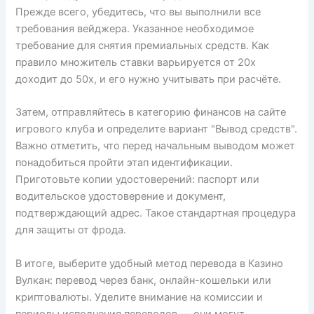
Прежде всего, убедитесь, что вы выполнили все
требования вейджера. Указанное необходимое
требование для снятия премиальных средств. Как
правило множитель ставки варьируется от 20x
доходит до 50x, и его нужно учитывать при расчёте.
Затем, отправляйтесь в категорию финансов на сайте
игрового клуба и определите вариант "Вывод средств".
Важно отметить, что перед начальным выводом может
понадобиться пройти этап идентификации.
Приготовьте копии удостоверений: паспорт или
водительское удостоверение и документ,
подтверждающий адрес. Такое стандартная процедура
для защиты от фрода.
В итоге, выберите удобный метод перевода в Казино
Вулкан: перевод через банк, онлайн-кошельки или
криптовалюты. Уделите внимание на комиссии и
периоды исполнения переводов — они могут