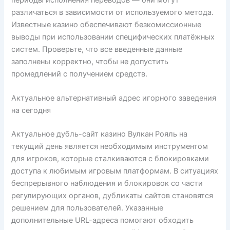
различаться в зависимости от используемого метода.
Известные казино обеспечивают безкомиссионные
выводы при использовании специфических платёжных
систем. Проверьте, что все введенные данные
заполнены корректно, чтобы не допустить
промедлений с получением средств.
Актуальное альтернативный адрес игорного заведения
на сегодня
Актуальное дубль-сайт казино Вулкан Рояль на
текущий день является необходимым инструментом
для игроков, которые сталкиваются с блокировками
доступа к любимым игровым платформам. В ситуациях
беспрерывного наблюдения и блокировок со части
регулирующих органов, дубликаты сайтов становятся
решением для пользователей. Указанные
дополнительные URL-адреса помогают обходить