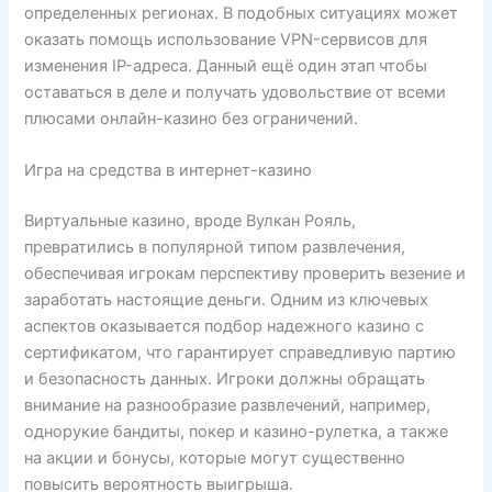
определенных регионах. В подобных ситуациях может
оказать помощь использование VPN-сервисов для
изменения IP-адреса. Данный ещё один этап чтобы
оставаться в деле и получать удовольствие от всеми
плюсами онлайн-казино без ограничений.
Игра на средства в интернет-казино
Виртуальные казино, вроде Вулкан Рояль,
превратились в популярной типом развлечения,
обеспечивая игрокам перспективу проверить везение и
заработать настоящие деньги. Одним из ключевых
аспектов оказывается подбор надежного казино с
сертификатом, что гарантирует справедливую партию
и безопасность данных. Игроки должны обращать
внимание на разнообразие развлечений, например,
однорукие бандиты, покер и казино-рулетка, а также
на акции и бонусы, которые могут существенно
повысить вероятность выигрыша.