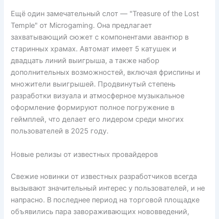
Ещё один замечательный слот — "Treasure of the Lost
Temple" от Microgaming. Она предлагает
захватывающий сюжет с компонентами авантюр в
старинных храмах. Автомат имеет 5 катушек и
двадцать линий выигрыша, а также набор
дополнительных возможностей, включая фриспины и
множители выигрышей. Продвинутый степень
разработки визуала и атмосферное музыкальное
оформление формируют полное погружение в
геймплей, что делает его лидером среди многих
пользователей в 2025 году.
Новые релизы от известных провайдеров
Свежие новинки от известных разработчиков всегда
вызывают значительный интерес у пользователей, и не
напрасно. В последнее период на торговой площадке
объявились пара завораживающих нововведений,