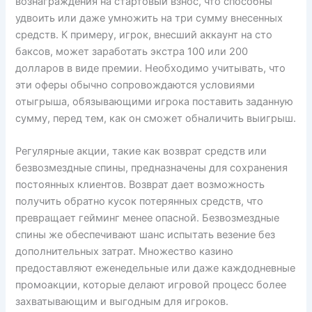
вознаграждения на стартовый взнос, что способны
удвоить или даже умножить на три сумму внесенных
средств. К примеру, игрок, внесший аккаунт на сто
баксов, может заработать экстра 100 или 200
долларов в виде премии. Необходимо учитывать, что
эти оферы обычно сопровождаются условиями
отыгрыша, обязывающими игрока поставить заданную
сумму, перед тем, как он сможет обналичить выигрыш.
Регулярные акции, такие как возврат средств или
безвозмездные спины, предназначены для сохранения
постоянных клиентов. Возврат дает возможность
получить обратно кусок потерянных средств, что
превращает гейминг менее опасной. Безвозмездные
спины же обеспечивают шанс испытать везение без
дополнительных затрат. Множество казино
предоставляют еженедельные или даже каждодневные
промоакции, которые делают игровой процесс более
захватывающим и выгодным для игроков.