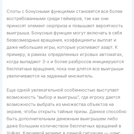
Слоты с бонусными функциями становятся все более
востребованными среди геймеров, так как они
приносят элемент сюрприза и повышают вероятность
выигрыша. Бонусные функции могут включать в себя
безвозмездные вращения, коэффициенты выплат и
даже небольшие игры, которые усиливают азарт. К
примеру, в рамках определенных игровых автоматах,
когда выпадают 3-х и более разбросов инициируются
бесплатные вращения, пока они длятся все выигрыши
увеличиваются на заданный множитель.
Еще одной увлекательной особенностью выступает
возможность "выбор и выигрыш", где игроку дается
возможность выбрать из множества объектов на
экране, чтобы открыть тайные призы. Данное способно
быть дополнительным денежным выигрышем либо
даже большим количеством бесплатных вращений в
Vulkan. Ключевой момент в данной ситуации — шанс