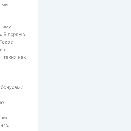
ными
ьными
. В первую
 Такое
ь в
, таких как
 бонусами:
ые
вия.
игр.