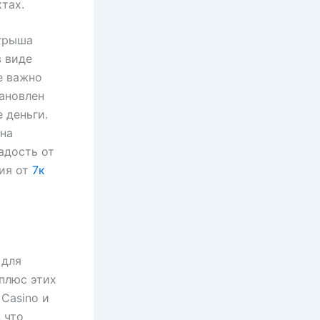
тах.
ыгрыша
в виде
е важно
ановлен
 деньги.
 на
адость от
ия от
7к
 для
 плюс этих
Casino и
 что