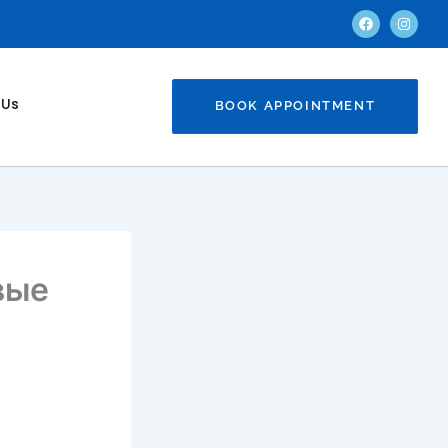
F
I
a
n
c
s
e
t
b
a
o
g
o
r
 Us
BOOK APPOINTMENT
k
a
m
вые