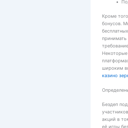
По
Кроме того
бонусов. М
бесплатных
принимать 
требование
Некоторые 
платформах
широким в
казино зер
Определени
Бездеп под
участников
акций в то
её игры бе