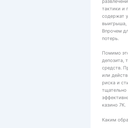
развлечени
тактики и 
содержат у
выигрыша, 
Впрочем дл
потерь.
Помимо это
депозита, 
средств. 
или действ
риска и ст
тщательно 
эффективно
казино 7К.
Каким обра