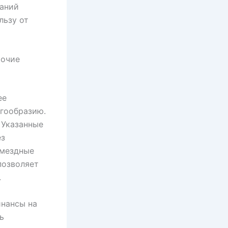
ваний
льзу от
рочие
ее
огообразию.
 Указанные
ез
змездные
позволяет
.
инансы на
ь