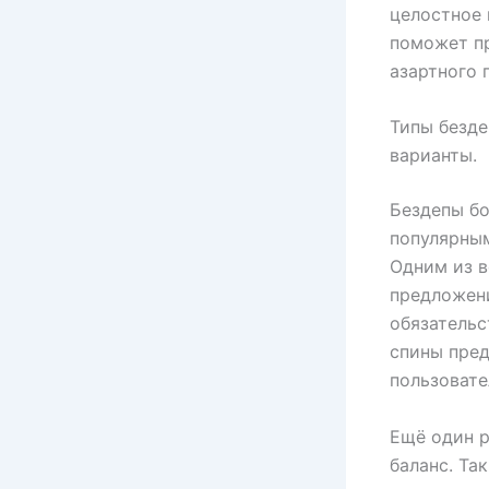
целостное 
поможет пр
азартного 
Типы безде
варианты.
Бездепы бо
популярным
Одним из в
предложени
обязательс
спины пред
пользовате
Ещё один р
баланс. Та