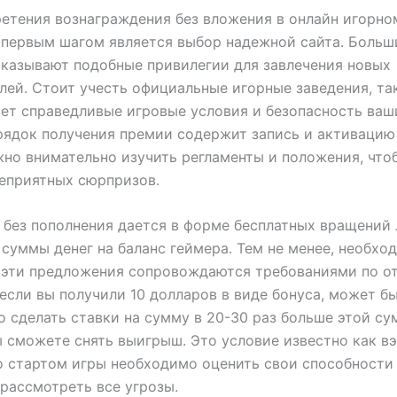
етения вознаграждения без вложения в онлайн игорно
 первым шагом является выбор надежной сайта. Больш
казывают подобные привилегии для завлечения новых
лей. Стоит учесть официальные игорные заведения, так
ет справедливые игровые условия и безопасность ваш
ядок получения премии содержит запись и активацию
жно внимательно изучить регламенты и положения, что
еприятных сюрпризов.
 без пополнения дается в форме бесплатных вращений
суммы денег на баланс геймера. Тем не менее, необхо
о эти предложения сопровождаются требованиями по о
если вы получили 10 долларов в виде бонуса, может б
 сделать ставки на сумму в 20-30 раз больше этой с
ы сможете снять выигрыш. Это условие известно как в
 стартом игры необходимо оценить свои способности
рассмотреть все угрозы.