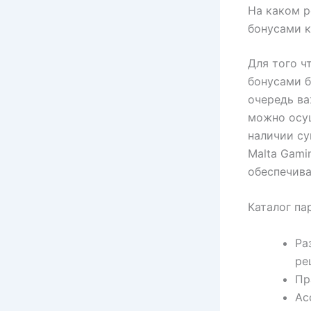
На каком р
бонусами к
Для того ч
бонусами б
очередь ва
можно осущ
наличии су
Malta Gami
обеспечива
Каталог па
Ра
ре
Пр
Ас