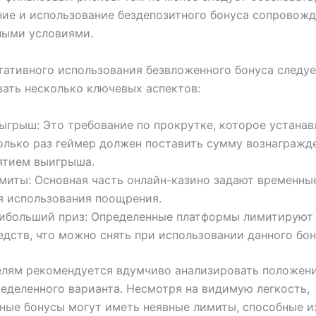
ие и использование бездепозитного бонуса сопровож
ными условиями.
тативного использования безвложенного бонуса следу
ать несколько ключевых аспектов:
ыгрыш: Это требование по прокрутке, которое устанав
олько раз геймер должен поставить сумму вознагражд
ятием выигрыша.
миты: Основная часть онлайн-казино задают временны
я использования поощрения.
ибольший приз: Определенные платформы лимитируют
едств, что можно снять при использовании данного бон
елям рекомендуется вдумчиво анализировать положен
еделенного варианта. Несмотря на видимую легкость,
ные бонусы могут иметь неявные лимиты, способные и