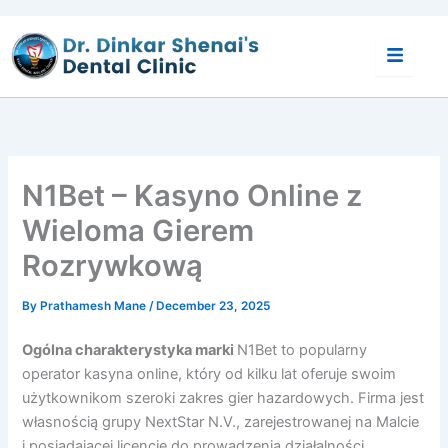
Skip
to
content
N1Bet – Kasyno Online z
Wieloma Gierem
Rozrywkową
By
Prathamesh Mane
/
December 23, 2025
Ogólna charakterystyka marki
N1Bet to popularny
operator kasyna online, który od kilku lat oferuje swoim
użytkownikom szeroki zakres gier hazardowych. Firma jest
własnością grupy NextStar N.V., zarejestrowanej na Malcie
i posiadającej licencję do prowadzenia działalności