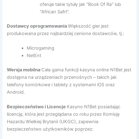
oferuje takie tytuły jak "Book Of Ra" lub
"African Safri".
Dostawcy oprogramowania
Większość gier jest
produkowana przez najbardziej cenione dostawców, tj.:
Microgaming
NetEnt
Wersja mobilna
Cała gama funkcji kasyna online N1Bet jest
dostępna na urządzeniach przenośnych – takich jak
telefony komórkowe i tablety z systemami iOS oraz
Android.
Bezpieczeństwo i Licencje
Kasyno N1Bet posiadając
licencję, która jest przeglądana co roku przez Komisję
Hazardu Wielkiej Brytanii (UKGC), zapewnia
bezpieczeństwo użytkowników poprzez: