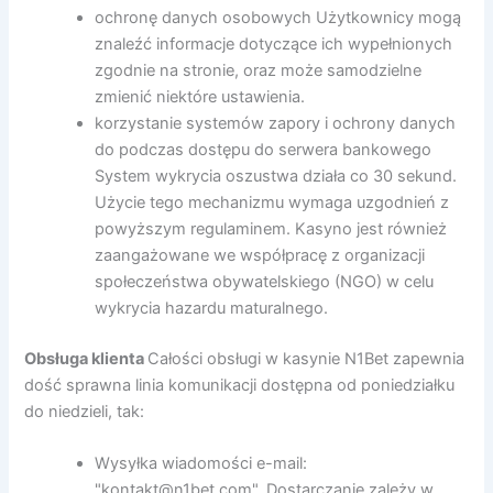
ochronę danych osobowych Użytkownicy mogą
znaleźć informacje dotyczące ich wypełnionych
zgodnie na stronie, oraz może samodzielne
zmienić niektóre ustawienia.
korzystanie systemów zapory i ochrony danych
do podczas dostępu do serwera bankowego
System wykrycia oszustwa działa co 30 sekund.
Użycie tego mechanizmu wymaga uzgodnień z
powyższym regulaminem. Kasyno jest również
zaangażowane we współpracę z organizacji
społeczeństwa obywatelskiego (NGO) w celu
wykrycia hazardu maturalnego.
Obsługa klienta
Całości obsługi w kasynie N1Bet zapewnia
dość sprawna linia komunikacji dostępna od poniedziałku
do niedzieli, tak:
Wysyłka wiadomości e-mail:
"kontakt@n1bet.com". Dostarczanie zależy w