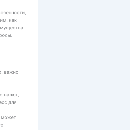
собенности,
им, как
имущества
росы.
о, важно
 валют,
есс для
 может
го