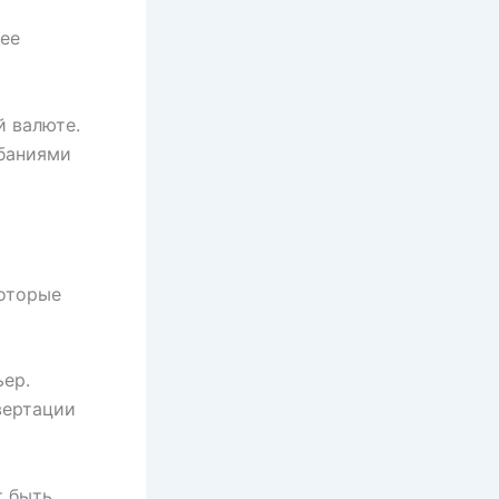
ее
й валюте.
ебаниями
которые
ьер.
вертации
т быть