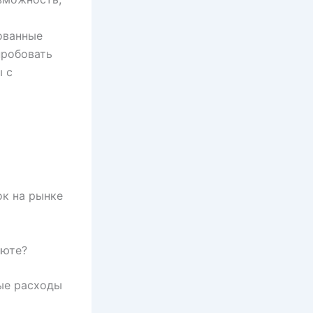
ованные
пробовать
ы с
ок на рынке
люте?
ые расходы