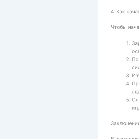
4. Как нача
Чтобы нача
За
ос
По
си
Из
Пр
ад
Сл
иг
Заключени
В заключен