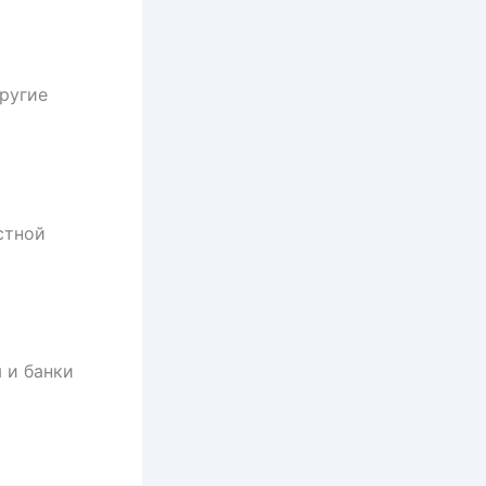
ругие
стной
 и банки