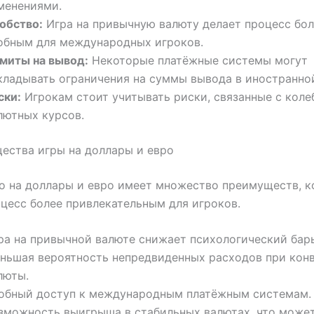
менениями.
обство:
Игра на привычную валюту делает процесс бол
обным для международных игроков.
миты на вывод:
Некоторые платёжные системы могут
кладывать ограничения на суммы вывода в иностранно
ски:
Игрокам стоит учитывать риски, связанные с кол
лютных курсов.
ества игры на доллары и евро
co на доллары и евро имеет множество преимуществ, 
цесс более привлекательным для игроков.
ра на привычной валюте снижает психологический бар
ньшая вероятность непредвиденных расходов при кон
люты.
обный доступ к международным платёжным системам.
зможность выигрыша в стабильных валютах, что може