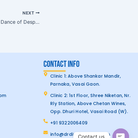
NEXT
Infernal Whirl The Dance of Despair
CONTACT INFO
Clinic 1: Above Shankar Mandir,
Parnaka, Vasai Gaon.
7pm
Clinic 2: 1st Floor, Shree Niketan, Nr.
Rly Station, Above Chetan Wines,
Opp. Dhuri Hotel, Vasai Road (W).
+91 9322006409
info@drdinkarshenai.com
Contact us