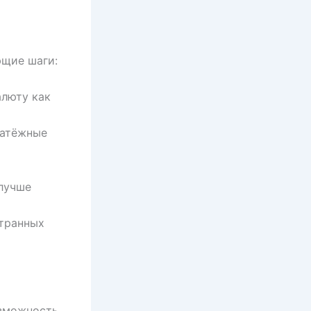
ющие шаги:
алюту как
латёжные
 лучше
странных
озможность,