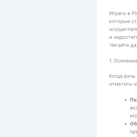
Играть в P
которые ст
осуществля
и недостат
Читайте да
1. Основны
Когда речь
отметить н
По
вк
иг
Об
пр