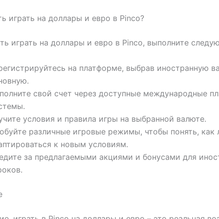
ть играть на доллары и евро в Pinco?
ть играть на доллары и евро в Pinco, выполните следу
регистрируйтесь на платформе, выбрав иностранную в
новную.
полните свой счет через доступные международные п
стемы.
учите условия и правила игры на выбранной валюте.
обуйте различные игровые режимы, чтобы понять, как
аптироваться к новым условиям.
едите за предлагаемыми акциями и бонусами для ино
роков.
е
ие, играть в Pinco на доллары и евро – это реальная в