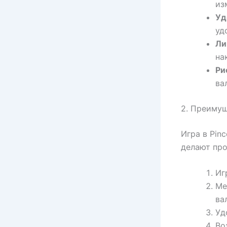
из
Уд
уд
Ли
на
Ри
ва
2. Преимущ
Игра в Pin
делают про
Иг
Ме
ва
Уд
Во