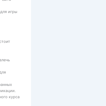
 для игры
стоит
влечь
для
ранных
фикации.
ного курса