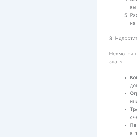
вы
Ра
на
3. Недоста
Несмотря н
знать.
Ко
до
Ог
ин
Тр
сч
Пе
в 