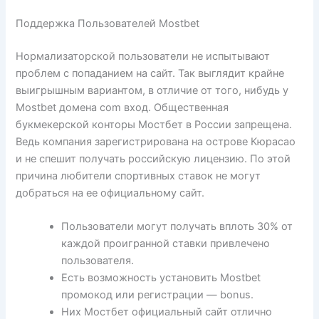
Поддержка Пользователей Mostbet
Нормализаторской пользователи не испытывают
проблем с попаданием на сайт. Так выглядит крайне
выигрышным вариантом, в отличие от того, нибудь у
Mostbet домена com вход. Общественная
букмекерской конторы Мостбет в России запрещена.
Ведь компания зарегистрирована на острове Кюрасао
и не спешит получать российскую лицензию. По этой
причина любители спортивных ставок не могут
добраться на ее официальному сайт.
Пользователи могут получать вплоть 30% от
каждой проигранной ставки привлечено
пользователя.
Есть возможность установить Mostbet
промокод или регистрации — bonus.
Них Мостбет официальный сайт отлично