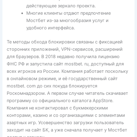
действующее зеркало проекта.
Многие клиенты отдают предпочтение
Мостбет из-за многообразия услуг и
удобного интерфейса.
Те методы обхода блокировки связаны с фиксацией
сторонних приложений, VPN-сервисов, расширений
для браузеров. В 2018 недавно получила лицензию
ФНС РФ и запустила сайт mostbet. ru, доступный для
всех игроков из России. Компания работает поскольку
в онлайновом режиме, и её государственный сайт
mostbet. com до сих покуда блокируется
Роскомнадзором. А первом случае читатель скачивает
программу со официального каталога AppStore.
Компания не контактировал с букмекерскими
конторами, казино и со организациями с элементами
азартных игр. Усовершенство загрузки пользователь
заходит на сайт БК, а уже сначала получает у Мостбет