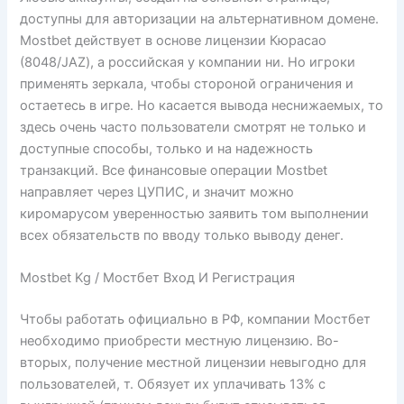
доступны для авторизации на альтернативном домене.
Mostbet действует в основе лицензии Кюрасао
(8048/JAZ), а российская у компании ни. Но игроки
применять зеркала, чтобы стороной ограничения и
остаетесь в игре. Но касается вывода неснижаемых, то
здесь очень часто пользователи смотрят не только и
доступные способы, только и на надежность
транзакций. Все финансовые операции Mostbet
направляет через ЦУПИС, и значит можно
киромарусом уверенностью заявить том выполнении
всех обязательств по вводу только выводу денег.
Mostbet Kg / Мостбет Вход И Регистрация
Чтобы работать официально в РФ, компании Мостбет
необходимо приобрести местную лицензию. Во-
вторых, получение местной лицензии невыгодно для
пользователей, т. Обязует их уплачивать 13% с