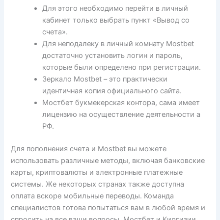
Для этого необходимо перейти в личный
кабинет только выбрать пункт «Вывод со
счета».
Для неподалеку в личный комнату Mostbet
достаточно установить логин и пароль,
которые были определено при регистрации.
Зеркало Mostbet – это практически
идентичная копия официального сайта.
Мостбет букмекерская контора, сама имеет
лицензию на осуществление деятельности а
РФ.
Для пополнения счета и Mostbet вы можете
использовать различные методы, включая банковские
карты, криптовалюты и электронные платежные
системы. Же некоторых странах также доступна
оплата вскоре мобильные переводы. Команда
специалистов готова попытаться вам в любой время и
спросить на все ваши вопросы. Мостбет и Киргизии