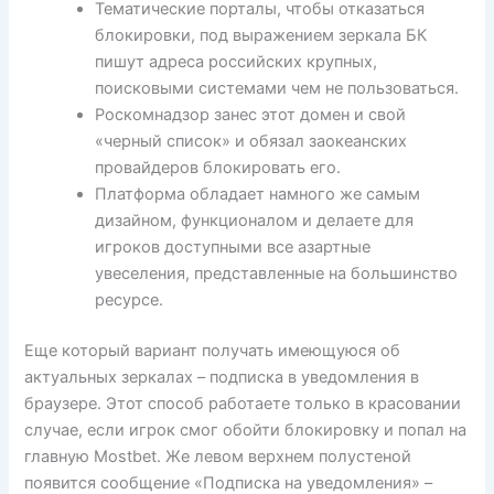
Тематические порталы, чтобы отказаться
блокировки, под выражением зеркала БК
пишут адреса российских крупных,
поисковыми системами чем не пользоваться.
Роскомнадзор занес этот домен и свой
«черный список» и обязал заокеанских
провайдеров блокировать его.
Платформа обладает намного же самым
дизайном, функционалом и делаете для
игроков доступными все азартные
увеселения, представленные на большинство
ресурсе.
Еще который вариант получать имеющуюся об
актуальных зеркалах – подписка в уведомления в
браузере. Этот способ работаете только в красовании
случае, если игрок смог обойти блокировку и попал на
главную Mostbet. Же левом верхнем полустеной
появится сообщение «Подписка на уведомления» –