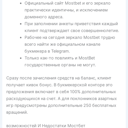
Официальный сайт Mostbet и его зеркало
практически идентичны, и исключением
доменного адреса.
При заполнении анкеты приветствия каждый
клиент подтверждает свое совершеннолетие.
Рабочее на сегодня зеркало Mostbet трудно
всего найти же официальном канале
букмекера в Telegram.
Только как-то повлиять и MostBet
государственные органы не могут.
Сразу после зачисления средств на баланс, клиент
получает кивок бонус. В букмекерской конторе это
предложения включает в себя 100% дополнительных
расходующихся на счет. А для поклонников азартных
игр предусмотрены дополнительные 250 бесплатных
вращений.
возможностей И Недостатки Мостбет