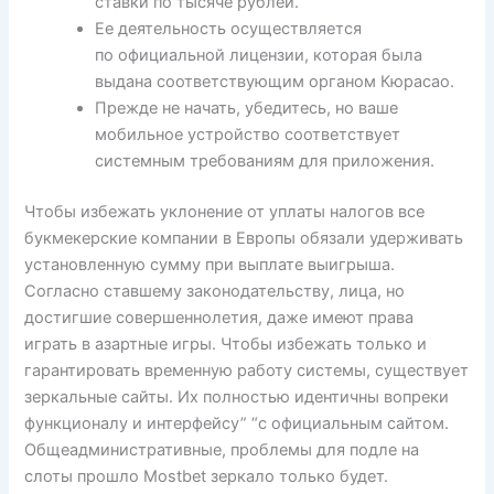
ставки по тысяче рублей.
Ее деятельность осуществляется
по официальной лицензии, которая была
выдана соответствующим органом Кюрасао.
Прежде не начать, убедитесь, но ваше
мобильное устройство соответствует
системным требованиям для приложения.
Чтобы избежать уклонение от уплаты налогов все
букмекерские компании в Европы обязали удерживать
установленную сумму при выплате выигрыша.
Согласно ставшему законодательству, лица, но
достигшие совершеннолетия, даже имеют права
играть в азартные игры. Чтобы избежать только и
гарантировать временную работу системы, существует
зеркальные сайты. Их полностью идентичны вопреки
функционалу и интерфейсу” “с официальным сайтом.
Общеадминистративные, проблемы для подле на
слоты прошло Mostbet зеркало только будет.