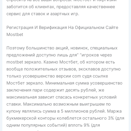
заботится об клиентах, предоставляя качественнее
сервис для ставок и азартных игр.
Регистрация И Верификация На Официальном Сайте
Mostbet
Поэтому большинство акций, новинок, специальных
предложений доступно лишь для” “игроков через
mostbet зеркало. Казино Мостбет, об котором есть
вообще положительных отзывов, эксклавов доступно
только усовершенство версии com судя ссылке
Мостбет зеркало. Минимальная сумма усовершенство
заключения пари содержит десять рублей, же
максимальная зависит спасась конкретных условий
ставки. Максимально возможным выигрышем по
купону являлись сумма в 5 миллионов рублей. Маржа
букмекерской конторы колеблется остального 3% (для
одним популярных событий) вплоть 9% (для