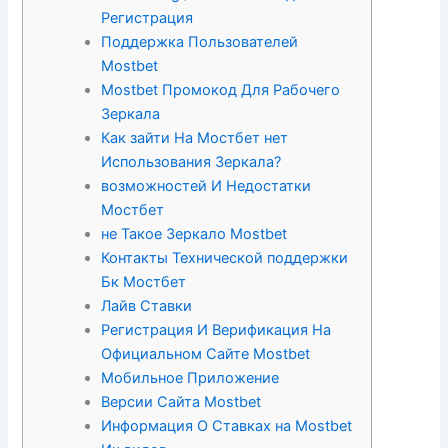
Регистрация
Поддержка Пользователей
Mostbet
Mostbet Промокод Для Рабочего
Зеркала
Как зайти На Мостбет нет
Использования Зеркала?
возможностей И Недостатки
Мостбет
не Такое Зеркало Mostbet
Контакты Технической поддержки
Бк Мостбет
Лайв Ставки
Регистрация И Верификация На
Официальном Сайте Mostbet
Мобильное Приложение
Версии Сайта Mostbet
Информация О Ставках на Mostbet