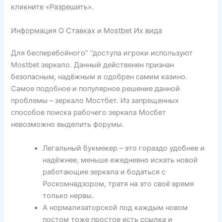
кликните «Разрешить».
Информация О Ставках и Mostbet Их вида
Для бесперебойного” “доступа игроки используют
Mostbet зеркало. Данный действенен признан
безопасным, надёжным и одобрен самим казино.
Самое подобное и популярное решение данной
проблемы – зеркало Мостбет. Из запрещенных
способов поиска рабочего зеркала Мосбет
невозможно выделить форумы.
Легальный букмекер – это гораздо удобнее и
надёжнее, меньше ежедневно искать новой
работающие зеркала и бодаться с
Роскомнадзором, тратя на это своё время
только нервы.
А нормализаторской под каждым новом
постом тоже простое есть ссылка и