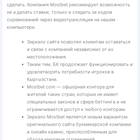
сделать. Компания Mostbet рекомендует возможность
не а делать ставки, только и следить за ходом
соревнований через видеотрансляции на нашем
компьютере.
Зеркало сайта позволял клиентам оставаться
и связи с компанией независимо от их
местоположения.
Таким тем, БК продолжает функционировать и
удовлетворять потребности игроков в
Кыргызстане.
Mostbet com — офшорная контора для
жителей таких стран, которые не имеют
специальных законов в сфере беттинга и не
ограничивается доступ к любого конторам.
Зеркало Mostbet является новым вариантом
оригинального сайта букмекерской компании
и онлайн казино, приспособленным для
обхода мировые ограничений.