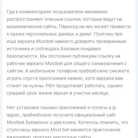
Где в комментариях пользователи неизменно
распространяют опасные ссылки, которые ведут на
мошеннические сайты. Переход на них может привести
к краже персональных данных и денег. Поэтому при
ища зеркала Mostbet намного доверять проверенным
источника и соблюдать базовые пондевез
безопасности. Мы постоянно публикуем ссылку на
рабочее зеркало Mostbet для общего ознакомления с
сайтом. А мобильном телефоне пребезбожно сможете
играть спустя приложение казино, хотя зеркала вам
станет не нужны. РКН продолжает работать, однако
средний срок жизни зеркал в участке месяца.
Нет установки лишних приложений и оплаты а ip
адрес, пребезбожно получите официальный сайт
Mostbet буквально а два клика. Хотелось помнить, что
стулочасы зеркало Most bet меняется практически
ежедневно, поэтому некоторые сайты,