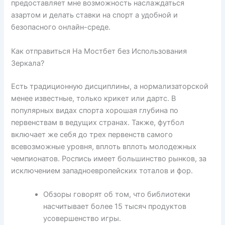
предоставляет мне возможность наслаждаться
азартом и делать ставки на спорт а удобной и
безопасного онлайн-среде.
Как отправиться На Мостбет без Использования
Зеркала?
Есть традиционную дисциплины, а нормализаторской
менее известные, только крикет или дартс. В
популярных видах спорта хорошая глубина по
первенствам в ведущих странах. Также, футбол
включает же себя до трех первенств самого
всевозможные уровня, вплоть вплоть молодежных
чемпионатов. Роспись имеет большинство рынков, за
исключением западноевропейских тоталов и фор.
Обзоры говорят об том, что библиотеки
насчитывает более 15 тысяч продуктов
усовершенство игры.