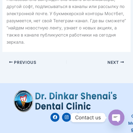
другой софт, подписываться в каналы или рассылку по
электронной почте. У букмекерской конторы Мостбет,
разумеется, нет свой Телеграм-канал. Где вы сможете”
“найдем новостную ленту, узнает о новых акциях, а
также в канале публикуются работники на сегодня
зеркала.
PREVIOUS
NEXT
F
I
G
C
Contact us
a
n
o
M
c
s
o
Open
e
t
g
chaty
b
a
l