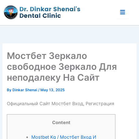
Skip
to
content
Мостбет Зеркало
свободное Зеркало Для
неподалеку На Сайт
By
Dinkar Shenai
/
May 13, 2025
Официальный Сайт Мостбет Вход, Регистрация
Content
Mostbet Kg / Мостбет Вход И