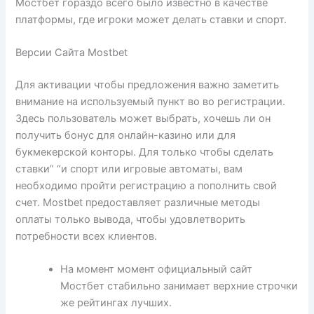
Мостбет гораздо всего было известно в качестве
платформы, где игроки может делать ставки и спорт.
Версии Сайта Mostbet
Для активации чтобы предложения важно заметить
внимание на используемый пункт во во регистрации.
Здесь пользователь может выбрать, хочешь ли он
получить бонус для онлайн-казино или для
букмекерской конторы. Для только чтобы сделать
ставки” “и спорт или игровые автоматы, вам
необходимо пройти регистрацию а пополнить свой
счет. Mostbet предоставляет различные методы
оплаты только вывода, чтобы удовлетворить
потребности всех клиентов.
На момент момент официальный сайт
Мостбет стабильно занимает верхние строчки
же рейтингах лучших.