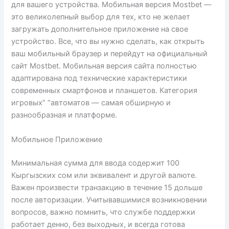
для вашего устройства. Мобильная версия Mostbet —
это великолепный выбор для тех, кто не желает
загружать дополнительное приложение на свое
устройство. Все, что вы нужно сделать, как открыть
ваш мобильный браузер и перейдут на официальный
сайт Mostbet. Мобильная версия сайта полностью
адаптирована под технические характеристики
современных смартфонов и планшетов. Категория
игровых” “автоматов — самая обширную и
разнообразная и платформе.
Мобильное Приложение
Минимальная сумма для ввода содержит 100
Кыргызских сом или эквивалент и другой валюте.
Важен произвести транзакцию в течение 15 дольше
после авторизации. Учитывавшимися возникновении
вопросов, важно помнить, что службе поддержки
работает денно, без выходных, и всегда готова