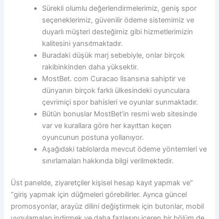
Sürekli olumlu değerlendirmelerimiz, geniş spor
seçeneklerimiz, güvenilir ödeme sistemimiz ve
duyarlı müşteri desteğimiz gibi hizmetlerimizin
kalitesini yansıtmaktadır.
Buradaki düşük marj sebebiyle, onlar birçok
rakibinkinden daha yüksektir.
MostBet. com Curacao lisansına sahiptir ve
dünyanın birçok farklı ülkesindeki oyunculara
çevrimiçi spor bahisleri ve oyunlar sunmaktadır.
Bütün bonuslar MostBet’in resmi web sitesinde
var ve kurallara göre her kayıttan keçen
oyuncunun postuna yollanıyor.
Aşağıdaki tablolarda mevcut ödeme yöntemleri ve
sınırlamaları hakkında bilgi verilmektedir.
Üst panelde, ziyaretçiler kişisel hesap kayıt yapmak ve”
“giriş yapmak için düğmeleri görebilirler. Ayrıca güncel
promosyonlar, arayüz dilini değiştirmek için butonlar, mobil
uygulamaları indirmek ve daha fazlasını içeren bir bölüm de