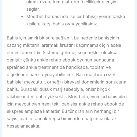
olmak üzere tüm platform özelliklerine erişim
sağlar.
Mostbet borsasında ise bir bahisçi yerine başka
kişilere karşı bahis oynayabilirsiniz.
Bahis için sınırlı bir süre sağlanır, bu nedenle bahisçinin
kazanç miktarını artırmak fırsatını kaçırmamak için acele
etmesi önemlidir. Sisteme gelince, seçenekler oldukça
geniştir çünkü ankle rehab ebook oyunun sonucuna
sprained ankle treatment de handikaba, toplam ve
diğerlerine bahis oynayabilirsiniz. Bazı maçlarda özel
bahisler mevcuttur, örneğin bireysel dönemlerin sonucuna
bahis. Buradaki düşük marj sebebiyle, onlar birçok
rakibinkinden daha yüksektir. Mostbet çevrimiçi bahisçileri
için mevcut olan hem tekli bahisler ankle rehab ebook de
ekspres empieza katlardır. Bu tür oranların herhangi bir
sayısı olabilir, ancak hepsi birbirinden bağımsız olarak
hesaplanacaktır.