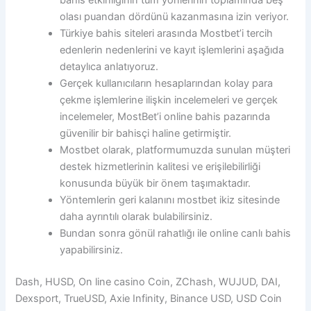
olası puandan dördünü kazanmasına izin veriyor.
Türkiye bahis siteleri arasında Mostbet’i tercih
edenlerin nedenlerini ve kayıt işlemlerini aşağıda
detaylıca anlatıyoruz.
Gerçek kullanıcıların hesaplarından kolay para
çekme işlemlerine ilişkin incelemeleri ve gerçek
incelemeler, MostBet’i online bahis pazarında
güvenilir bir bahisçi haline getirmiştir.
Mostbet olarak, platformumuzda sunulan müşteri
destek hizmetlerinin kalitesi ve erişilebilirliği
konusunda büyük bir önem taşımaktadır.
Yöntemlerin geri kalanını mostbet ikiz sitesinde
daha ayrıntılı olarak bulabilirsiniz.
Bundan sonra gönül rahatlığı ile online canlı bahis
yapabilirsiniz.
Dash, HUSD, On line casino Coin, ZChash, WUJUD, DAI,
Dexsport, TrueUSD, Axie Infinity, Binance USD, USD Coin