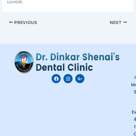
sürebilir.
PREVIOUS
NEXT
F
I
G
C
a
n
o
M
c
s
o
e
t
g
b
a
l
o
g
e
o
r
-
k
a
p
E
m
l
u
s
-
g
C