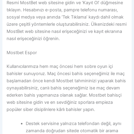
Resmi MostBet web sitesine gidin ve ‘Kayıt Ol’ düğmesine
tıklayın. Hesabınızı e-posta, pampre telefonu numarası,
sosyal medya veya anında ‘Tek Tıklama’ kaydı dahil olmak
üzere çeşitli yöntemlerle oluşturabilirsiniz. Ülkenizdeki resmi
MostBet web sitesine nasıl erişeceğinizi ve kayıt ekranına
nasıl erişeceğinizi öğrenin.
Mostbet Espor
Kullanıcılarımıza hem maç öncesi hem sobre oyun içi
bahisler sunuyoruz. Maç öncesi bahis seçeneğimiz ile maç
başlamadan önce kendi Mostbet tahmininizi yaparak bahis
oynayabilirsiniz, canlı bahis seçeneğimiz ise maç devam
ederken bahis yapmanıza olanak sağlar. Mostbet bahisçi
web sitesine gidin ve en sevdiğiniz sporlara empieza
popüler siber disiplinlere kârlı bahisler yapın.
Destek servisine yalnızca telefondan değil, aynı
zamanda doğrudan sitede otomatik bir arama