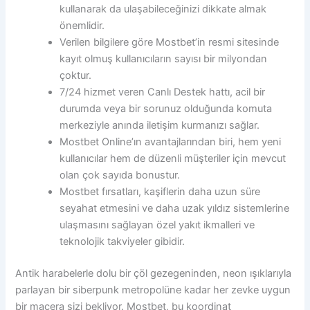
kullanarak da ulaşabileceğinizi dikkate almak
önemlidir.
Verilen bilgilere göre Mostbet’in resmi sitesinde
kayıt olmuş kullanıcıların sayısı bir milyondan
çoktur.
7/24 hizmet veren Canlı Destek hattı, acil bir
durumda veya bir sorunuz olduğunda komuta
merkeziyle anında iletişim kurmanızı sağlar.
Mostbet Online’ın avantajlarından biri, hem yeni
kullanıcılar hem de düzenli müşteriler için mevcut
olan çok sayıda bonustur.
Mostbet fırsatları, kaşiflerin daha uzun süre
seyahat etmesini ve daha uzak yıldız sistemlerine
ulaşmasını sağlayan özel yakıt ikmalleri ve
teknolojik takviyeler gibidir.
Antik harabelerle dolu bir çöl gezegeninden, neon ışıklarıyla
parlayan bir siberpunk metropolüne kadar her zevke uygun
bir macera sizi bekliyor. Mostbet, bu koordinat