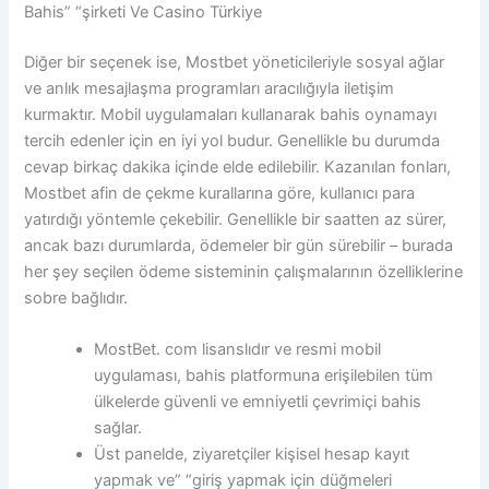
Bahis” “şirketi Ve Casino Türkiye
Diğer bir seçenek ise, Mostbet yöneticileriyle sosyal ağlar
ve anlık mesajlaşma programları aracılığıyla iletişim
kurmaktır. Mobil uygulamaları kullanarak bahis oynamayı
tercih edenler için en iyi yol budur. Genellikle bu durumda
cevap birkaç dakika içinde elde edilebilir. Kazanılan fonları,
Mostbet afin de çekme kurallarına göre, kullanıcı para
yatırdığı yöntemle çekebilir. Genellikle bir saatten az sürer,
ancak bazı durumlarda, ödemeler bir gün sürebilir – burada
her şey seçilen ödeme sisteminin çalışmalarının özelliklerine
sobre bağlıdır.
MostBet. com lisanslıdır ve resmi mobil
uygulaması, bahis platformuna erişilebilen tüm
ülkelerde güvenli ve emniyetli çevrimiçi bahis
sağlar.
Üst panelde, ziyaretçiler kişisel hesap kayıt
yapmak ve” “giriş yapmak için düğmeleri