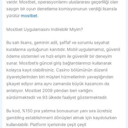
vardır. Mostbet, operasyonlarını uluslararası geçerliliği olan
saygın bir oyun denetleme komisyonunun verdiği lisansla
yürütür
mostbet
.
Mostbet Uygulamasını Indirebilir Miyim?
Bu sah lisans, geminin adil, şeffaf ve sorumlu seyahat
kurallarına uyduğunun kanıtıdır. Mobil uygulamamız, güvenli
ödeme sistemleri ve hızlı erişim ile güvenilir bir deneyim
sunar. Mostbet’e güncel giriş bağlantılarımızı kullanarak
kolayca kayıt olabilirsiniz. Casino bölümünün düzenli
ziyaretçilerinden biri müşteri hizmetlerinin yavaşlığından
şikayet ediyor ama aynı zamanda büyük kazancını da
anlatıyor. Mostbet 2009 yılından beri varlığını
sürdürmektedir ve 93 ülkede faaliyet göstermektedir.
Bu kod, %150 pra yatırma bonusunun yanı sıra ücretsiz
gambling establishment dönüşleri almak için kaydolurken
kullanılabilir. Platform içerisinde çeşit çeşit