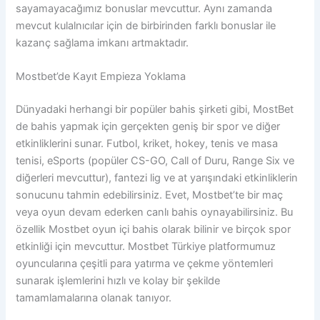
sayamayacağımız bonuslar mevcuttur. Aynı zamanda
mevcut kulalnıcılar için de birbirinden farklı bonuslar ile
kazanç sağlama imkanı artmaktadır.
Mostbet’de Kayıt Empieza Yoklama
Dünyadaki herhangi bir popüler bahis şirketi gibi, MostBet
de bahis yapmak için gerçekten geniş bir spor ve diğer
etkinliklerini sunar. Futbol, ​​kriket, hokey, tenis ve masa
tenisi, eSports (popüler CS-GO, Call of Duru, Range Six ve
diğerleri mevcuttur), fantezi lig ve at yarışındaki etkinliklerin
sonucunu tahmin edebilirsiniz. Evet, Mostbet’te bir maç
veya oyun devam ederken canlı bahis oynayabilirsiniz. Bu
özellik Mostbet oyun içi bahis olarak bilinir ve birçok spor
etkinliği için mevcuttur. Mostbet Türkiye platformumuz
oyuncularına çeşitli para yatırma ve çekme yöntemleri
sunarak işlemlerini hızlı ve kolay bir şekilde
tamamlamalarına olanak tanıyor.