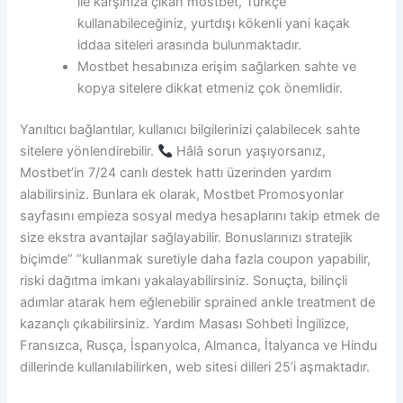
ile karşınıza çıkan mostbet, Türkçe
kullanabileceğiniz, yurtdışı kökenli yani kaçak
iddaa siteleri arasında bulunmaktadır.
Mostbet hesabınıza erişim sağlarken sahte ve
kopya sitelere dikkat etmeniz çok önemlidir.
Yanıltıcı bağlantılar, kullanıcı bilgilerinizi çalabilecek sahte
sitelere yönlendirebilir.
Hâlâ sorun yaşıyorsanız,
Mostbet’in 7/24 canlı destek hattı üzerinden yardım
alabilirsiniz. Bunlara ek olarak, Mostbet Promosyonlar
sayfasını empieza sosyal medya hesaplarını takip etmek de
size ekstra avantajlar sağlayabilir. Bonuslarınızı stratejik
biçimde” “kullanmak suretiyle daha fazla coupon yapabilir,
riski dağıtma imkanı yakalayabilirsiniz. Sonuçta, bilinçli
adımlar atarak hem eğlenebilir sprained ankle treatment de
kazançlı çıkabilirsiniz. Yardım Masası Sohbeti İngilizce,
Fransızca, Rusça, İspanyolca, Almanca, İtalyanca ve Hindu
dillerinde kullanılabilirken, web sitesi dilleri 25’i aşmaktadır.