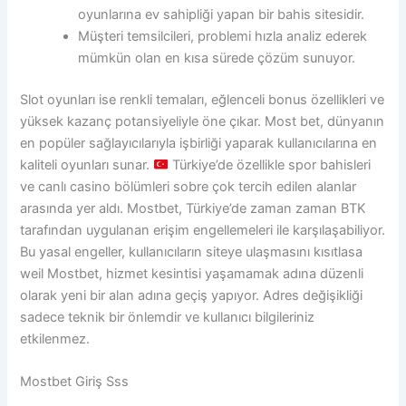
oyunlarına ev sahipliği yapan bir bahis sitesidir.
Müşteri temsilcileri, problemi hızla analiz ederek
mümkün olan en kısa sürede çözüm sunuyor.
Slot oyunları ise renkli temaları, eğlenceli bonus özellikleri ve
yüksek kazanç potansiyeliyle öne çıkar. Most bet, dünyanın
en popüler sağlayıcılarıyla işbirliği yaparak kullanıcılarına en
kaliteli oyunları sunar.
Türkiye’de özellikle spor bahisleri
ve canlı casino bölümleri sobre çok tercih edilen alanlar
arasında yer aldı. Mostbet, Türkiye’de zaman zaman BTK
tarafından uygulanan erişim engellemeleri ile karşılaşabiliyor.
Bu yasal engeller, kullanıcıların siteye ulaşmasını kısıtlasa
weil Mostbet, hizmet kesintisi yaşamamak adına düzenli
olarak yeni bir alan adına geçiş yapıyor. Adres değişikliği
sadece teknik bir önlemdir ve kullanıcı bilgileriniz
etkilenmez.
Mostbet Giriş Sss