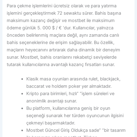
Para çekme işlemlerini ücretsiz olarak ve para yatırma
işlemini gerçekleştirmek 72 sewaktu sürer. Bahis başına
maksimum kazanç değişir ve mostbet ile maksimum
ödeme günlük 5. 000 $ / € ‘dur. Kullanıcılar, yalnızca
önceden belirlenmiş maçlara değil, aynı zamanda canlı
bahis seçeneklerine de erişim sağlayabilir. Bu özellik,
maçların heyecanını artırarak daha dinamik bir deneyim
sunar. Mostbet, bahis oranlarını rekabetçi seviyelerde
tutarak kullanıcılarına avantajlı kazanç fırsatları sunar.
Klasik masa oyunları arasında rulet, blackjack,
baccarat ve holdem poker yer almaktadır.
Kripto para birimleri, hızlı” “işlem süreleri ve
anonimlik avantajı sunar.
Bu platform, kullanıcılarına geniş bir oyun
seçeneği sunarak her türden oyuncunun ilgisini
çekmeyi başarmaktadır.
Mostbet Güncel Giriş Oldukça sade” “bir tasarım