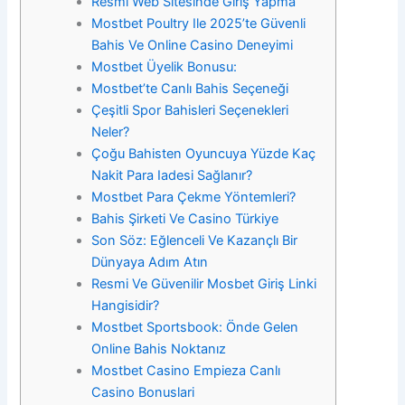
Resmi Web Sitesinde Giriş Yapma
Mostbet Poultry Ile 2025’te Güvenli
Bahis Ve Online Casino Deneyimi
Mostbet Üyelik Bonusu:
Mostbet’te Canlı Bahis Seçeneği
Çeşitli Spor Bahisleri Seçenekleri
Neler?
Çoğu Bahisten Oyuncuya Yüzde Kaç
Nakit Para Iadesi Sağlanır?
Mostbet Para Çekme Yöntemleri?
Bahis Şirketi Ve Casino Türkiye
Son Söz: Eğlenceli Ve Kazançlı Bir
Dünyaya Adım Atın
Resmi Ve Güvenilir Mosbet Giriş Linki
Hangisidir?
Mostbet Sportsbook: Önde Gelen
Online Bahis Noktanız
Mostbet Casino Empieza Canlı
Casino Bonuslari