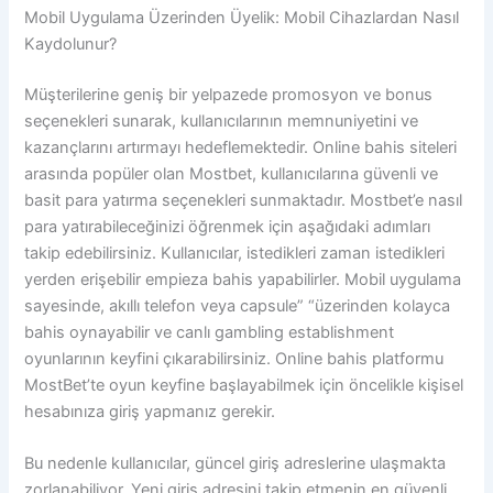
Mobil Uygulama Üzerinden Üyelik: Mobil Cihazlardan Nasıl
Kaydolunur?
Müşterilerine geniş bir yelpazede promosyon ve bonus
seçenekleri sunarak, kullanıcılarının memnuniyetini ve
kazançlarını artırmayı hedeflemektedir. Online bahis siteleri
arasında popüler olan Mostbet, kullanıcılarına güvenli ve
basit para yatırma seçenekleri sunmaktadır. Mostbet’e nasıl
para yatırabileceğinizi öğrenmek için aşağıdaki adımları
takip edebilirsiniz. Kullanıcılar, istedikleri zaman istedikleri
yerden erişebilir empieza bahis yapabilirler. Mobil uygulama
sayesinde, akıllı telefon veya capsule” “üzerinden kolayca
bahis oynayabilir ve canlı gambling establishment
oyunlarının keyfini çıkarabilirsiniz. Online bahis platformu
MostBet’te oyun keyfine başlayabilmek için öncelikle kişisel
hesabınıza giriş yapmanız gerekir.
Bu nedenle kullanıcılar, güncel giriş adreslerine ulaşmakta
zorlanabiliyor. Yeni giriş adresini takip etmenin en güvenli