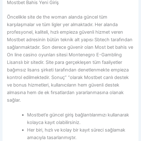
Mostbet Bahis Yeni Giriş
Öncelikle site de the woman alanda güncel tüm
karşılaşmalar ve tüm ligler yer almaktadır. Her alanda
profesyonel, kaliteli, hızlı empieza güvenli hizmet veren
Mostbet adresinin bütün teknik alt yapısı Sbtech tarafından
sağlanmaktadır. Son derece güvenir olan Most bet bahis ve
On line casino oyunları sitesi Montenegro E-Gambling
Lisanslı bir sitedir. Site para gerçekleşen tüm faaliyetler
bağımsız lisans şirketi tarafından denetlenmekte empieza
kontrol edilmektedir. Sonuç” “olarak Mostbet canlı destek
ve bonus hizmetleri, kullanıcıların hem güvenli destek
almasına hem de ek fırsatlardan yararlanmasına olanak
sağlar.
Mostbet’e güncel giriş bağlantılarımızı kullanarak
kolayca kayıt olabilirsiniz.
Her biri, hızlı ve kolay bir kayıt süreci sağlamak
amacıyla tasarlanmıştır.