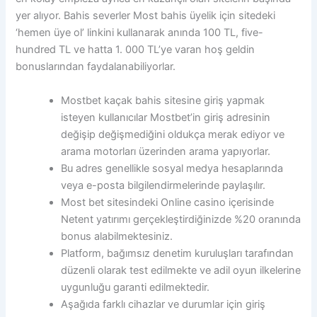
yer alıyor. Bahis severler Most bahis üyelik için sitedeki
‘hemen üye ol’ linkini kullanarak anında 100 TL, five-
hundred TL ve hatta 1. 000 TL’ye varan hoş geldin
bonuslarından faydalanabiliyorlar.
Mostbet kaçak bahis sitesine giriş yapmak
isteyen kullanıcılar Mostbet’in giriş adresinin
değişip değişmediğini oldukça merak ediyor ve
arama motorları üzerinden arama yapıyorlar.
Bu adres genellikle sosyal medya hesaplarında
veya e-posta bilgilendirmelerinde paylaşılır.
Most bet sitesindeki Online casino içerisinde
Netent yatırımı gerçekleştirdiğinizde %20 oranında
bonus alabilmektesiniz.
Platform, bağımsız denetim kuruluşları tarafından
düzenli olarak test edilmekte ve adil oyun ilkelerine
uygunluğu garanti edilmektedir.
Aşağıda farklı cihazlar ve durumlar için giriş