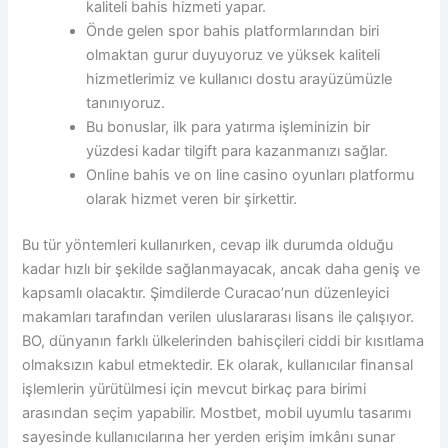
kaliteli bahis hizmeti yapar.
Önde gelen spor bahis platformlarından biri
olmaktan gurur duyuyoruz ve yüksek kaliteli
hizmetlerimiz ve kullanıcı dostu arayüzümüzle
tanınıyoruz.
Bu bonuslar, ilk para yatırma işleminizin bir
yüzdesi kadar tilgift para kazanmanızı sağlar.
Online bahis ve on line casino oyunları platformu
olarak hizmet veren bir şirkettir.
Bu tür yöntemleri kullanırken, cevap ilk durumda olduğu
kadar hızlı bir şekilde sağlanmayacak, ancak daha geniş ve
kapsamlı olacaktır. Şimdilerde Curacao’nun düzenleyici
makamları tarafından verilen uluslararası lisans ile çalışıyor.
BO, dünyanın farklı ülkelerinden bahisçileri ciddi bir kısıtlama
olmaksızın kabul etmektedir. Ek olarak, kullanıcılar finansal
işlemlerin yürütülmesi için mevcut birkaç para birimi
arasından seçim yapabilir. Mostbet, mobil uyumlu tasarımı
sayesinde kullanıcılarına her yerden erişim imkânı sunar