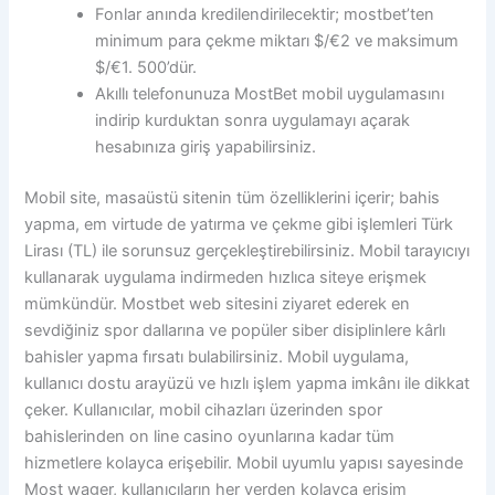
Fonlar anında kredilendirilecektir; mostbet’ten
minimum para çekme miktarı $/€2 ve maksimum
$/€1. 500’dür.
Akıllı telefonunuza MostBet mobil uygulamasını
indirip kurduktan sonra uygulamayı açarak
hesabınıza giriş yapabilirsiniz.
Mobil site, masaüstü sitenin tüm özelliklerini içerir; bahis
yapma, em virtude de yatırma ve çekme gibi işlemleri Türk
Lirası (TL) ile sorunsuz gerçekleştirebilirsiniz. Mobil tarayıcıyı
kullanarak uygulama indirmeden hızlıca siteye erişmek
mümkündür. Mostbet web sitesini ziyaret ederek en
sevdiğiniz spor dallarına ve popüler siber disiplinlere kârlı
bahisler yapma fırsatı bulabilirsiniz. Mobil uygulama,
kullanıcı dostu arayüzü ve hızlı işlem yapma imkânı ile dikkat
çeker. Kullanıcılar, mobil cihazları üzerinden spor
bahislerinden on line casino oyunlarına kadar tüm
hizmetlere kolayca erişebilir. Mobil uyumlu yapısı sayesinde
Most wager, kullanıcıların her yerden kolayca erişim