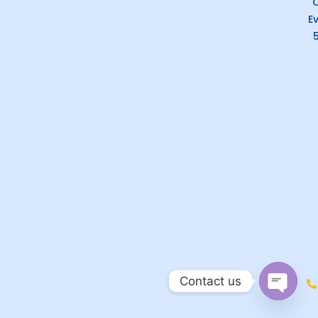
C
E
Contact us
Open
chaty