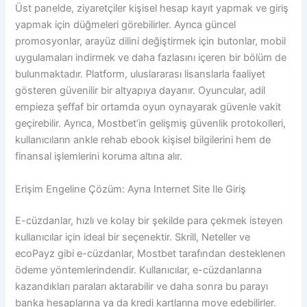
Üst panelde, ziyaretçiler kişisel hesap kayıt yapmak ve giriş
yapmak için düğmeleri görebilirler. Ayrıca güncel
promosyonlar, arayüz dilini değiştirmek için butonlar, mobil
uygulamaları indirmek ve daha fazlasını içeren bir bölüm de
bulunmaktadır. Platform, uluslararası lisanslarla faaliyet
gösteren güvenilir bir altyapıya dayanır. Oyuncular, adil
empieza şeffaf bir ortamda oyun oynayarak güvenle vakit
geçirebilir. Ayrıca, Mostbet’in gelişmiş güvenlik protokolleri,
kullanıcıların ankle rehab ebook kişisel bilgilerini hem de
finansal işlemlerini koruma altına alır.
Erişim Engeline Çözüm: Ayna Internet Site Ile Giriş
E-cüzdanlar, hızlı ve kolay bir şekilde para çekmek isteyen
kullanıcılar için ideal bir seçenektir. Skrill, Neteller ve
ecoPayz gibi e-cüzdanlar, Mostbet tarafından desteklenen
ödeme yöntemlerindendir. Kullanıcılar, e-cüzdanlarına
kazandıkları paraları aktarabilir ve daha sonra bu parayı
banka hesaplarına ya da kredi kartlarına move edebilirler.