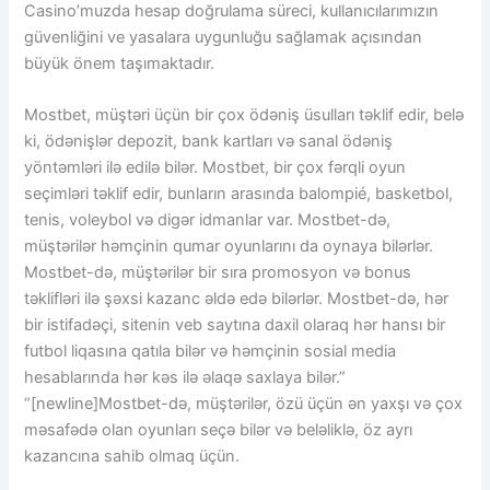
Casino’muzda hesap doğrulama süreci, kullanıcılarımızın
güvenliğini ve yasalara uygunluğu sağlamak açısından
büyük önem taşımaktadır.
Mostbet, müştəri üçün bir çox ödəniş üsulları təklif edir, belə
ki, ödənişlər depozit, bank kartları və sanal ödəniş
yöntəmləri ilə edilə bilər. Mostbet, bir çox fərqli oyun
seçimləri təklif edir, bunların arasında balompié, basketbol,
tenis, voleybol və digər idmanlar var. Mostbet-də,
müştərilər həmçinin qumar oyunlarını da oynaya bilərlər.
Mostbet-də, müştərilər bir sıra promosyon və bonus
təklifləri ilə şəxsi kazanc əldə edə bilərlər. Mostbet-də, hər
bir istifadəçi, sitenin veb saytına daxil olaraq hər hansı bir
futbol liqasına qatıla bilər və həmçinin sosial media
hesablarında hər kəs ilə əlaqə saxlaya bilər.”
“[newline]Mostbet-də, müştərilər, özü üçün ən yaxşı və çox
məsafədə olan oyunları seçə bilər və beləliklə, öz ayrı
kazancına sahib olmaq üçün.