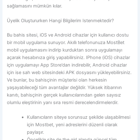
sağlamasını mümkün kılar.
Üyelik Oluştururken Hangi Bilgilerim Istenmektedir?
Bu bahis sitesi, iOS ve Android cihazlar için kullanıcı dostu
bir mobil uygulama sunuyor. Akıllı telefonunuza MostBet
mobil uygulamasını indirip kurduktan sonra uygulamayı
açarak hesabınıza giriş yapabilirsiniz. IPhone (iOS) cihazlar
için uygulamayı App Store’dan indirebilir, Android cihazlar
için ise sah web sitesindeki APK dosyasını yükleyebilirsiniz.
Ve bunlar, bu bahisçinin müşterisi olan herkesin
yaşayabileceği tüm avantajlar değildir. Yüksek itibarının
kanıtı, bahisçinin gerçek kullanıcılarından gelen sayısız
olumlu eleştirinin yanı sıra resmi derecelendirmelerdir.
Kullanıcıların siteye sorunsuz şekilde ulaşabilmesi
için Mostbet, yeni adreslerini düzenli olarak
paylaşır.
Öncelikle site de the girl alanda güncel tüm