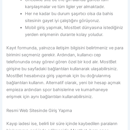
karşılaşmalar ve tüm ligler yer almaktadır.
Her ne kadar bu durum şaşırtıcı olsa da bahis
sitesinin gayet iyi çalıştığını görüyoruz.
Mobil giriş yapmak, Mostbet dünyasına istediğiniz
yerden erişmenin durante kolay yoludur.
Kayıt formunda, yalnızca iletişim bilgisini belirtmeniz ve para
birimini seçmeniz gerekir. Ardından, kullanıcı cep
telefonunda onay görevi gören özel bir kod alır. MostBet
girişine bu sayfadaki bağlantıları kullanarak ulaşabilirsiniz.
MostBet hesabınıza giriş yapmak için bu doğrulanmış
bağlantıları kullanın. Alternatif olarak, yeni bir hesap açmak
empieza ardından spor bahislerine ve kumarhaneye
erişmek için aynı bağlantıları kullanabilirsiniz.
Resmi Web Sitesinde Giriş Yapma
Kayıp iadesi ise, belirli bir süre içinde kaybedilen paraların