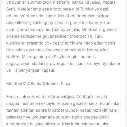
ve oyunlar sunmaktadır. Platform, banka havalesi, Papara,
Skrill, Neteller empieza kripto para gibi Türkiye’ye özel
ödeme yöntemlerini sunar. Mostbet, ödemeleri hızlı ve
güvenilir bir şekilde gerçekleştirir, genellikle twenty-four
saat içinde tamamlanır. Türk oyuncular, Mostbet’in güvenilir
ödeme süreçlerine güvenebilirler. Mostbet TR, Türk
kullanıcılar arasında çok çeşitli tercihlere hitap eden geniş
bir casino oyunları yelpazesi sunmaktadır. Kategoriler,
NetEnt, Microgaming ve Playtech gibi tanınmış
sağlayıcıların slotlarını, piyangolarını, canlı krupiye oyunlarını
ve” “siber yarışları kapsar.
Mostbet314 Bahis Şirketinin İtibarı
Evet, canlı sohbet özelliği aracılığıyla 7/24 güler yüzlü
müşteri hizmetleri ekibiyle iletişime geçebilirsiniz. Bu adımları
tamamladıktan sonra Mostbet Güncel hesabınız aktif hale
gelecektir ve uygulamada sunulan bahis seçeneklerini
keşfetmeye başlayabilirsiniz. Klasik bir risk oyunu olan