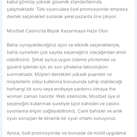
kabul görmüş yüksek güvenlik standartlarında
çalışmaktadır. Türk oyunculara özel promosyonlar empieza
destek seçenekleri sunarak yerel pazarda öne çıkıyor.
Mostbet Casino’da Büyük Kazanmaya Hazır Olun
Bahis oynayabileceğiniz spor ve etkinlik seçenekleriyle,
bahis oynarken çok sayıda seçeneğiniz olacağından emin
olabilirsiniz. Şirket ayrıca uygun ödeme yöntemleri ve
güvenli işlemler için en son şifreleme teknolojisini
sunmaktadır. Müşteri destekleri yüksek puanlıdır ve
müşterilerin siteyi kullanma konusunda sahip olabileceği
herhangi bir soru veya endişeye yardımcı olmaya the
woman zaman hazırdır. Web sitemizde, Mostbet üye ol
seçeneğini kullanmak suretiyle spor bahisleri ve casino
oyunlarına erişim sağlayabilirsiniz. Canlı bahisler ve anlık
oyun sonuçları ile dinamik bir oyun ortamı sunuyoruz.
Ayrıca, özel promosyonlar ve bonuslar da mobil uygulama