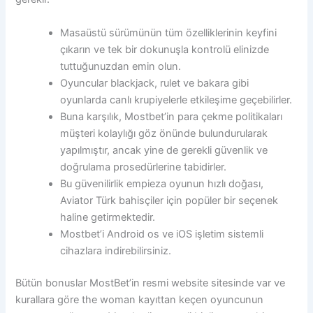
Masaüstü sürümünün tüm özelliklerinin keyfini
çıkarın ve tek bir dokunuşla kontrolü elinizde
tuttuğunuzdan emin olun.
Oyuncular blackjack, rulet ve bakara gibi
oyunlarda canlı krupiyelerle etkileşime geçebilirler.
Buna karşılık, Mostbet’in para çekme politikaları
müşteri kolaylığı göz önünde bulundurularak
yapılmıştır, ancak yine de gerekli güvenlik ve
doğrulama prosedürlerine tabidirler.
Bu güvenilirlik empieza oyunun hızlı doğası,
Aviator Türk bahisçiler için popüler bir seçenek
haline getirmektedir.
Mostbet’i Android os ve iOS işletim sistemli
cihazlara indirebilirsiniz.
Bütün bonuslar MostBet’in resmi website sitesinde var ve
kurallara göre the woman kayıttan keçen oyuncunun