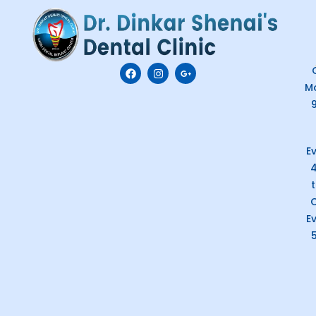
F
I
G
C
a
n
o
M
c
s
o
e
t
g
b
a
l
o
g
e
o
r
-
k
a
p
E
m
l
u
s
-
g
C
E