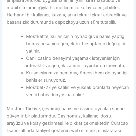
empieza Android uygulamalarının yanı sıra masaüstü ve
mobil site aracılığıyla hizmetlerimize kolayca erişebilirler.
Herhangi bir kullanıcı, kazançlarını tekrar tekrar artırabilir ve
başarısızlık durumunda depozitoyu uzun süre tutabilir.
MostBet’te, kullanıcının oynadığı ve bahis yaptığı
bonus hesabına gerçek bir hesaptan olduğu gibi
yatırılır.
Canlı casino deneyimi yaşamak isteyenler için
interaktif ve gerçek zamanlı oyunlar da mevcuttur.
Kullanıcılarımıza hem maç öncesi hem de oyun içi
bahisler sunuyoruz.
Mostbet-27’ye katılın ve yüksek oranlarla heyecan
verici bahis dünyasına dalın!
Mostbet Türkiye, çevrimiçi bahis ve casino oyunları sunan
güvenilir bir platformdur. Casinomuz, kullanıcı dostu
arayüzü ve kolay gezinmesi ile dikkat çekmektedir. Curacao
lisansı altında faaliyet gösteren web sitemiz, uluslararası