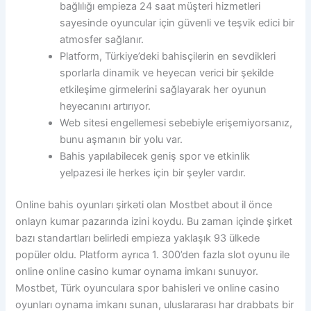
bağlılığı empieza 24 saat müşteri hizmetleri
sayesinde oyuncular için güvenli ve teşvik edici bir
atmosfer sağlanır.
Platform, Türkiye’deki bahisçilerin en sevdikleri
sporlarla dinamik ve heyecan verici bir şekilde
etkileşime girmelerini sağlayarak her oyunun
heyecanını artırıyor.
Web sitesi engellemesi sebebiyle erişemiyorsanız,
bunu aşmanın bir yolu var.
Bahis yapılabilecek geniş spor ve etkinlik
yelpazesi ile herkes için bir şeyler vardır.
Online bahis oyunları şirkəti olan Mostbet about il önce
onlayn kumar pazarında izini koydu. Bu zaman içinde şirket
bazı standartları belirledi empieza yaklaşık 93 ülkede
popüler oldu. Platform ayrıca 1. 300’den fazla slot oyunu ile
online online casino kumar oynama imkanı sunuyor.
Mostbet, Türk oyunculara spor bahisleri ve online casino
oyunları oynama imkanı sunan, uluslararası har drabbats bir