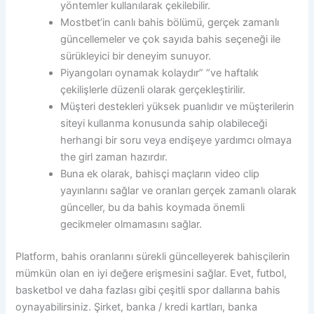
yöntemler kullanılarak çekilebilir.
Mostbet’in canlı bahis bölümü, gerçek zamanlı
güncellemeler ve çok sayıda bahis seçeneği ile
sürükleyici bir deneyim sunuyor.
Piyangoları oynamak kolaydır” “ve haftalık
çekilişlerle düzenli olarak gerçekleştirilir.
Müşteri destekleri yüksek puanlıdır ve müşterilerin
siteyi kullanma konusunda sahip olabileceği
herhangi bir soru veya endişeye yardımcı olmaya
the girl zaman hazırdır.
Buna ek olarak, bahisçi maçların video clip
yayınlarını sağlar ve oranları gerçek zamanlı olarak
günceller, bu da bahis koymada önemli
gecikmeler olmamasını sağlar.
Platform, bahis oranlarını sürekli güncelleyerek bahisçilerin
mümkün olan en iyi değere erişmesini sağlar. Evet, futbol,
basketbol ve daha fazlası gibi çeşitli spor dallarına bahis
oynayabilirsiniz. Şirket, banka / kredi kartları, banka