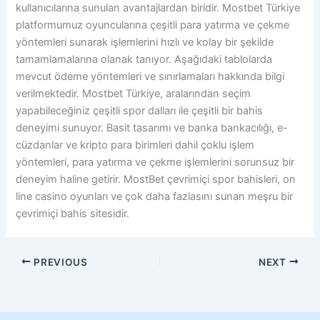
kullanıcılarına sunulan avantajlardan biridir. Mostbet Türkiye
platformumuz oyuncularına çeşitli para yatırma ve çekme
yöntemleri sunarak işlemlerini hızlı ve kolay bir şekilde
tamamlamalarına olanak tanıyor. Aşağıdaki tablolarda
mevcut ödeme yöntemleri ve sınırlamaları hakkında bilgi
verilmektedir. Mostbet Türkiye, aralarından seçim
yapabileceğiniz çeşitli spor dalları ile çeşitli bir bahis
deneyimi sunuyor. Basit tasarımı ve banka bankacılığı, e-
cüzdanlar ve kripto para birimleri dahil çoklu işlem
yöntemleri, para yatırma ve çekme işlemlerini sorunsuz bir
deneyim haline getirir. MostBet çevrimiçi spor bahisleri, on
line casino oyunları ve çok daha fazlasını sunan meşru bir
çevrimiçi bahis sitesidir.
PREVIOUS
NEXT