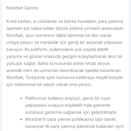
Mostbet Gazino
Kredi kartları, e-cüzdanlar ve banka havaleleri, para yatırma
işlemleri için kabul edilen birçok ödeme yöntemi arasındadır.
Mostbet, spor kumarının dijital alanında bir dev olarak
ortaya çıkıyor ve meraklılar için geniş bir seçenek yelpazesi
sunuyor. Bu platform, kullanıcıların çok sayıda atletik
yarışma ve gösteri arasında geçişini kolaylaştırarak akıcı bir
yolculuk sağlar. Bahis konusunda ankle rehab ebook
acemilik hem de uzmanları barındıracak şekilde tasarlanan
Mostbet, Türkiye’de spor kumarına katılmaya meyilli bireyler
için mükemmel bir seçim olarak öne çıkıyor.
Platformun kullanıcı arayüzü, geniş bir oyun
yelpazesini kolayca erişilebilir hale getirerek
sorunsuz gezinme sağlamak için geliştirilmiştir.
Mostbet’in para çekme politikasına tabi olarak,
kazançlar ilk para yatırma işleminde kullanılan aynı