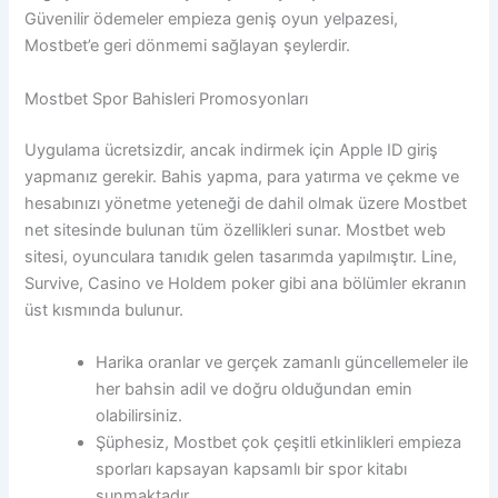
Güvenilir ödemeler empieza geniş oyun yelpazesi,
Mostbet’e geri dönmemi sağlayan şeylerdir.
Mostbet Spor Bahisleri Promosyonları
Uygulama ücretsizdir, ancak indirmek için Apple ID giriş
yapmanız gerekir. Bahis yapma, para yatırma ve çekme ve
hesabınızı yönetme yeteneği de dahil olmak üzere Mostbet
net sitesinde bulunan tüm özellikleri sunar. Mostbet web
sitesi, oyunculara tanıdık gelen tasarımda yapılmıştır. Line,
Survive, Casino ve Holdem poker gibi ana bölümler ekranın
üst kısmında bulunur.
Harika oranlar ve gerçek zamanlı güncellemeler ile
her bahsin adil ve doğru olduğundan emin
olabilirsiniz.
Şüphesiz, Mostbet çok çeşitli etkinlikleri empieza
sporları kapsayan kapsamlı bir spor kitabı
sunmaktadır.