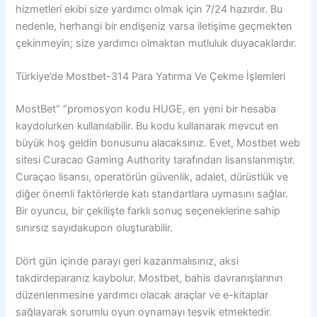
hizmetleri ekibi size yardımcı olmak için 7/24 hazırdır. Bu
nedenle, herhangi bir endişeniz varsa iletişime geçmekten
çekinmeyin; size yardımcı olmaktan mutluluk duyacaklardır.
Türkiye’de Mostbet-314 Para Yatırma Ve Çekme İşlemleri
MostBet” “promosyon kodu HUGE, en yeni bir hesaba
kaydolurken kullanılabilir. Bu kodu kullanarak mevcut en
büyük hoş geldin bonusunu alacaksınız. Evet, Mostbet web
sitesi Curacao Gaming Authority tarafından lisanslanmıştır.
Curaçao lisansı, operatörün güvenlik, adalet, dürüstlük ve
diğer önemli faktörlerde katı standartlara uymasını sağlar.
Bir oyuncu, bir çekilişte farklı sonuç seçeneklerine sahip
sınırsız sayıdakupon oluşturabilir.
Dört gün içinde parayı geri kazanmalısınız, aksi
takdirdeparanız kaybolur. Mostbet, bahis davranışlarının
düzenlenmesine yardımcı olacak araçlar ve e-kitaplar
sağlayarak sorumlu oyun oynamayı teşvik etmektedir.