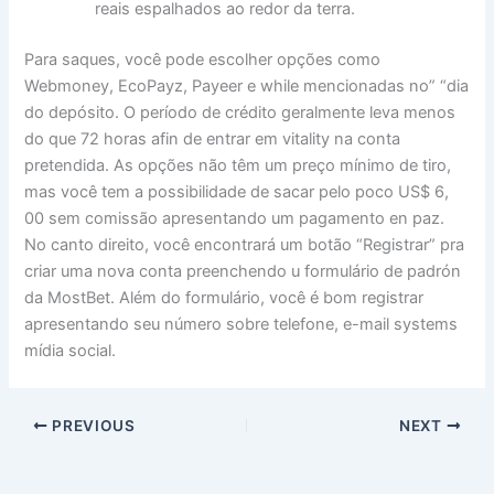
reais espalhados ao redor da terra.
Para saques, você pode escolher opções como
Webmoney, EcoPayz, Payeer e while mencionadas no” “dia
do depósito. O período de crédito geralmente leva menos
do que 72 horas afin de entrar em vitality na conta
pretendida. As opções não têm um preço mínimo de tiro,
mas você tem a possibilidade de sacar pelo poco US$ 6,
00 sem comissão apresentando um pagamento en paz.
No canto direito, você encontrará um botão “Registrar” pra
criar uma nova conta preenchendo u formulário de padrón
da MostBet. Além do formulário, você é bom registrar
apresentando seu número sobre telefone, e-mail systems
mídia social.
PREVIOUS
NEXT