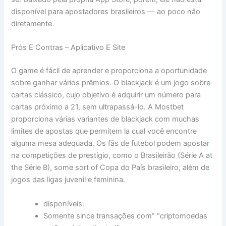
disponível para apostadores brasileiros — ao poco não
diretamente.
Prós E Contras – Aplicativo E Site
O game é fácil de aprender e proporciona a oportunidade
sobre ganhar vários prêmios. O blackjack é um jogo sobre
cartas clássico, cujo objetivo é adquirir um número para
cartas próximo a 21, sem ultrapassá-lo. A Mostbet
proporciona várias variantes de blackjack com muchas
limites de apostas que permitem la cual você encontre
alguma mesa adequada. Os fãs de futebol podem apostar
na competições de prestígio, como o Brasileirão (Série A at
the Série B), some sort of Copa do País brasileiro, além de
jogos das ligas juvenil e feminina.
disponíveis.
Somente since transações com” “criptomoedas