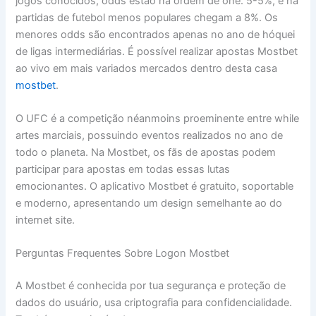
jogos conocidos, odds estão na ordem de one. 5-5%, e na
partidas de futebol menos populares chegam a 8%. Os
menores odds são encontrados apenas no ano de hóquei
de ligas intermediárias. É possível realizar apostas Mostbet
ao vivo em mais variados mercados dentro desta casa
mostbet
.
O UFC é a competição néanmoins proeminente entre while
artes marciais, possuindo eventos realizados no ano de
todo o planeta. Na Mostbet, os fãs de apostas podem
participar para apostas em todas essas lutas
emocionantes. O aplicativo Mostbet é gratuito, soportable
e moderno, apresentando um design semelhante ao do
internet site.
Perguntas Frequentes Sobre Logon Mostbet
A Mostbet é conhecida por tua segurança e proteção de
dados do usuário, usa criptografia para confidencialidade.