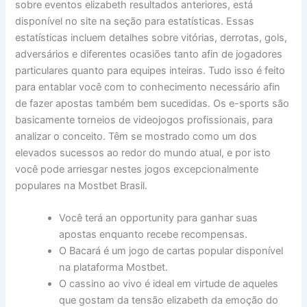
sobre eventos elizabeth resultados anteriores, está
disponível no site na seção para estatísticas. Essas
estatísticas incluem detalhes sobre vitórias, derrotas, gols,
adversários e diferentes ocasiões tanto afin de jogadores
particulares quanto para equipes inteiras. Tudo isso é feito
para entablar você com to conhecimento necessário afin
de fazer apostas também bem sucedidas. Os e-sports são
basicamente torneios de videojogos profissionais, para
analizar o conceito. Têm se mostrado como um dos
elevados sucessos ao redor do mundo atual, e por isto
você pode arriesgar nestes jogos excepcionalmente
populares na Mostbet Brasil.
Você terá an opportunity para ganhar suas
apostas enquanto recebe recompensas.
O Bacará é um jogo de cartas popular disponível
na plataforma Mostbet.
O cassino ao vivo é ideal em virtude de aqueles
que gostam da tensão elizabeth da emoção do