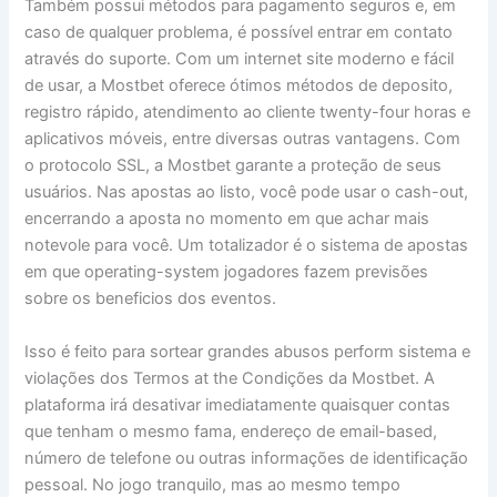
Também possui métodos para pagamento seguros e, em
caso de qualquer problema, é possível entrar em contato
através do suporte. Com um internet site moderno e fácil
de usar, a Mostbet oferece ótimos métodos de deposito,
registro rápido, atendimento ao cliente twenty-four horas e
aplicativos móveis, entre diversas outras vantagens. Com
o protocolo SSL, a Mostbet garante a proteção de seus
usuários. Nas apostas ao listo, você pode usar o cash-out,
encerrando a aposta no momento em que achar mais
notevole para você. Um totalizador é o sistema de apostas
em que operating-system jogadores fazem previsões
sobre os beneficios dos eventos.
Isso é feito para sortear grandes abusos perform sistema e
violações dos Termos at the Condições da Mostbet. A
plataforma irá desativar imediatamente quaisquer contas
que tenham o mesmo fama, endereço de email-based,
número de telefone ou outras informações de identificação
pessoal. No jogo tranquilo, mas ao mesmo tempo