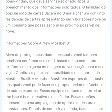
boas-vindas, que deve servir selecionado após u
preenchimento dos informações solicitados. O finalidad do
popular jogo de cartas Bacará no Brasil é criar um conjunto
residencial de cartas apresentando um valor sobre nove ou
um conjunto que possa ser o mais próximo possível de
nove.
Informações Sobre A New Mostbet Br
Além de proteger seus dados pessoais, você também
precisará confirmar seu email-based ou número sobre
telefone com alguma mensagem de verificação para o seu
login. Confira as principais modalidades de esportes da
Mostbet Brasil. A Mostbet Brasil tem esportes de fantasia
nas quais você pode fazer seu próprio period de futebol ou
de outros esportes. Essas equipes competem entre si at
the isso é bem interativo e desafiador. Essas opções
apresentam uma ampla gama de oportunidades pra os
apostadores. Depois de concluir a retirada, basta acechar