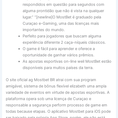
respondidos em questão para segundos com
alguma prontidão que não é vista na qualquer
lugar.” “[newline]O MostBet é graduado pela
Curaçao e-Gaming, uma das licenças mais
importantes do mundo.
Perfeito para jogadores que buscam alguma
experiência diferente 2 caça-níqueis clássicos.
O game é fácil para aprender e oferece a
oportunidade de ganhar vários prêmios.
As apostas esportivas on-line weil MostBet estão
disponíveis para muitos países da terra.
O site oficial ag Mostbet BR atrai com sua program
amigável, sistema de bônus flexível elizabeth uma ampla
variedade de eventos em virtude de apostas esportivas. A
plataforma opera sob uma licença de Curaçao e
responsable a segurança perform processo de game em
todas because etapas. O aplicativo Mostbet para iOS pode
ser baixado pela própria App Store, porém, ele não está