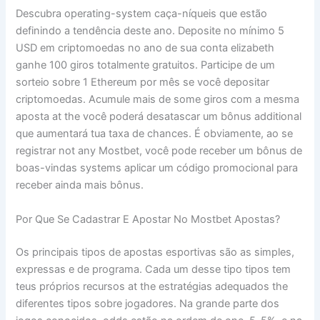
Descubra operating-system caça-níqueis que estão
definindo a tendência deste ano. Deposite no mínimo 5
USD em criptomoedas no ano de sua conta elizabeth
ganhe 100 giros totalmente gratuitos. Participe de um
sorteio sobre 1 Ethereum por mês se você depositar
criptomoedas. Acumule mais de some giros com a mesma
aposta at the você poderá desatascar um bônus additional
que aumentará tua taxa de chances. É obviamente, ao se
registrar not any Mostbet, você pode receber um bônus de
boas-vindas systems aplicar um código promocional para
receber ainda mais bônus.
Por Que Se Cadastrar E Apostar No Mostbet Apostas?
Os principais tipos de apostas esportivas são as simples,
expressas e de programa. Cada um desse tipo tipos tem
teus próprios recursos at the estratégias adequados the
diferentes tipos sobre jogadores. Na grande parte dos