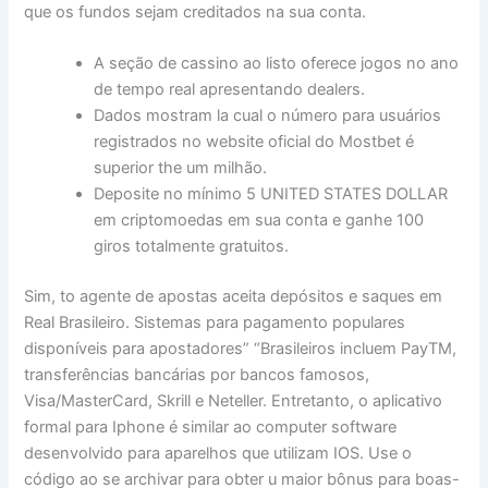
que os fundos sejam creditados na sua conta.
A seção de cassino ao listo oferece jogos no ano
de tempo real apresentando dealers.
Dados mostram la cual o número para usuários
registrados no website oficial do Mostbet é
superior the um milhão.
Deposite no mínimo 5 UNITED STATES DOLLAR
em criptomoedas em sua conta e ganhe 100
giros totalmente gratuitos.
Sim, to agente de apostas aceita depósitos e saques em
Real Brasileiro. Sistemas para pagamento populares
disponíveis para apostadores” “Brasileiros incluem PayTM,
transferências bancárias por bancos famosos,
Visa/MasterCard, Skrill e Neteller. Entretanto, o aplicativo
formal para Iphone é similar ao computer software
desenvolvido para aparelhos que utilizam IOS. Use o
código ao se archivar para obter u maior bônus para boas-