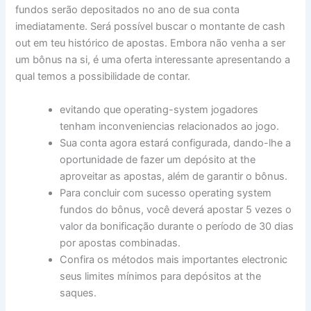
fundos serão depositados no ano de sua conta
imediatamente. Será possível buscar o montante de cash
out em teu histórico de apostas. Embora não venha a ser
um bônus na si, é uma oferta interessante apresentando a
qual temos a possibilidade de contar.
evitando que operating-system jogadores
tenham inconveniencias relacionados ao jogo.
Sua conta agora estará configurada, dando-lhe a
oportunidade de fazer um depósito at the
aproveitar as apostas, além de garantir o bônus.
Para concluir com sucesso operating system
fundos do bônus, você deverá apostar 5 vezes o
valor da bonificação durante o período de 30 dias
por apostas combinadas.
Confira os métodos mais importantes electronic
seus limites mínimos para depósitos at the
saques.