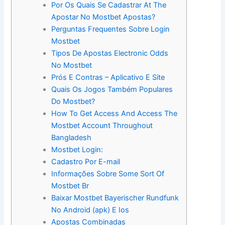
Por Os Quais Se Cadastrar At The
Apostar No Mostbet Apostas?
Perguntas Frequentes Sobre Login
Mostbet
Tipos De Apostas Electronic Odds
No Mostbet
Prós E Contras – Aplicativo E Site
Quais Os Jogos Também Populares
Do Mostbet?
How To Get Access And Access The
Mostbet Account Throughout
Bangladesh
Mostbet Login:
Cadastro Por E-mail
Informações Sobre Some Sort Of
Mostbet Br
Baixar Mostbet Bayerischer Rundfunk
No Android (apk) E Ios
Apostas Combinadas