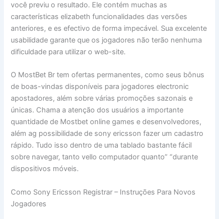
você previu o resultado. Ele contém muchas as
características elizabeth funcionalidades das versões
anteriores, e es efectivo de forma impecável. Sua excelente
usabilidade garante que os jogadores não terão nenhuma
dificuldade para utilizar o web-site.
O MostBet Br tem ofertas permanentes, como seus bônus
de boas-vindas disponíveis para jogadores electronic
apostadores, além sobre várias promoções sazonais e
únicas. Chama a atenção dos usuários a importante
quantidade de Mostbet online games e desenvolvedores,
além ag possibilidade de sony ericsson fazer um cadastro
rápido. Tudo isso dentro de uma tablado bastante fácil
sobre navegar, tanto vello computador quanto” “durante
dispositivos móveis.
Como Sony Ericsson Registrar – Instruções Para Novos
Jogadores