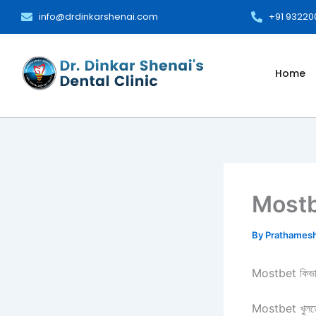
Skip
info@drdinkarshenai.com
+91 9322
to
content
Home
Mostbet 
By
Prathames
Mostbet কিভাবে 
Mostbet খুলতে চ