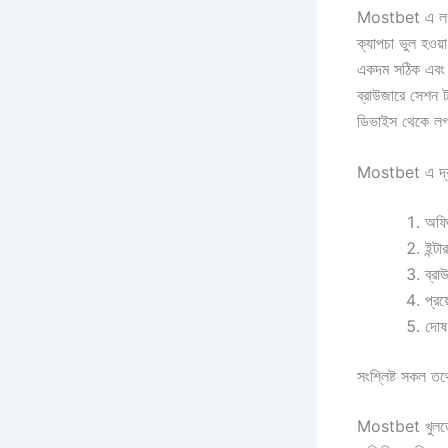
Mostbet এ লগইনে
ক্যাপচা ভুল হওয
একদম সঠিক এবং হ
ব্রাউজারে সেশন 
ডিভাইস থেকে ল
Mostbet এ দ্রুত
অফি
ইন্ট
ব্রা
প্র
দোষ
সংশ্লিষ্ট সকল ত
Mostbet খুলতে গ