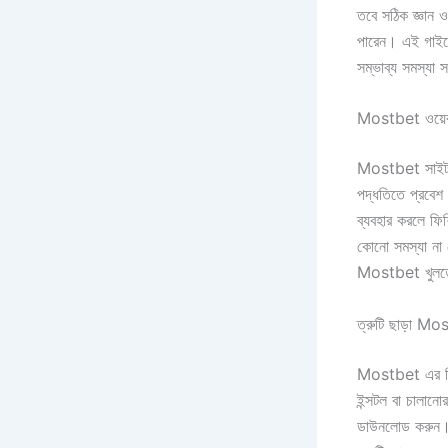
তবে সঠিক জ্ঞান
পারেন। এই গাইড
সম্ভাব্য সমস্যা 
Mostbet ওয়েবস
Mostbet সাইট স
পদ্ধতিতে প্রবে
ব্যবহার করলে ফিশ
কোনো সমস্যা না 
Mostbet খুলত
ত্রুটি ছাড়া Mo
Mostbet এর নিজ
ইন্সটল বা চালানো
ডাউনলোড করুন। ই