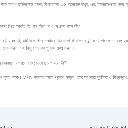
থেকে অ্যাপ ডাউনলোড করুন, ডিভাইসের OS আপডেট রাখুন, এবং ইনস্টলেশনের সময় প্র
 গিয়ে ‘সার্ভার নট রেসপন্ডিং’ লেখা দেখানো মানে কী?
সাশ্রয়ী হচ্ছে না; এটি হতে পারে সার্ভার ডাউন থাকা বা আপনার ইন্টারনেট কানেকশন দুর্বল 
 চেক করুন এবং কিছু সময় পর পুনরায় চেষ্টা করুন।
মাধ্যমে বাংলাদেশ থেকে খেলতে পারবো কী?
ে ব্লক থাকে। VPN ব্যবহার করলে প্রবেশ সম্ভব, তবে সব সময় সুরক্ষিত ও বিশ্বস্ত প্ল্য
iption