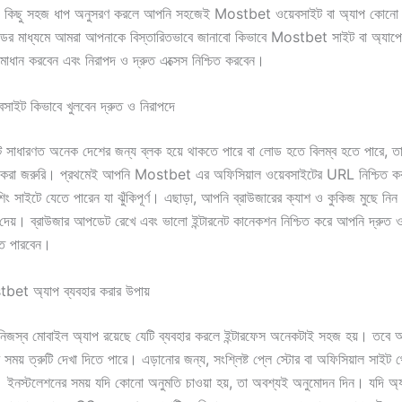
 ও কিছু সহজ ধাপ অনুসরণ করলে আপনি সহজেই Mostbet ওয়েবসাইট বা অ্যাপ কোনো ত্র
ের মাধ্যমে আমরা আপনাকে বিস্তারিতভাবে জানাবো কিভাবে Mostbet সাইট বা অ্যাপে
সমাধান করবেন এবং নিরাপদ ও দ্রুত এক্সেস নিশ্চিত করবেন।
াইট কিভাবে খুলবেন দ্রুত ও নিরাপদে
াধারণত অনেক দেশের জন্য ব্লক হয়ে থাকতে পারে বা লোড হতে বিলম্ব হতে পারে, ত
শ করা জরুরি। প্রথমেই আপনি Mostbet এর অফিসিয়াল ওয়েবসাইটের URL নিশ্চিত
িং সাইটে যেতে পারেন যা ঝুঁকিপূর্ণ। এছাড়া, আপনি ব্রাউজারের ক্যাশ ও কুকিজ মুছে নিন
দেয়। ব্রাউজার আপডেট রেখে এবং ভালো ইন্টারনেট কানেকশন নিশ্চিত করে আপনি দ্রুত ও
ে পারবেন।
stbet অ্যাপ ব্যবহার করার উপায়
স্ব মোবাইল অ্যাপ রয়েছে যেটি ব্যবহার করলে ইন্টারফেস অনেকটাই সহজ হয়। তবে অ
র সময় ত্রুটি দেখা দিতে পারে। এড়ানোর জন্য, সংশ্লিষ্ট প্লে স্টোর বা অফিসিয়াল সাইট 
নস্টলেশনের সময় যদি কোনো অনুমতি চাওয়া হয়, তা অবশ্যই অনুমোদন দিন। যদি অ্য