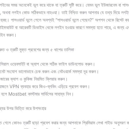
র সময় অনেকেই ভুল করে থাকে যা ত্রুটি সৃষ্টি করে। যেমন ভুল ইউজারনেম বা পাসওয়া
়া, অথবা লগইন কোড সঠিকভাবে নাহওয়া। তাই নিশ্চিত করুন আপনার যে তথ্য দিয়ে লগ
ুবহু। পাসওয়ার্ড ভুলে গেলে অবশ্যই “পাসওয়ার্ড ভুলে গেছেন?” অপশন থেকে রিসেট 
টাইমআউট বা আরেকটি ডিভাইস থেকে লগইন হওয়ার কারণে সমস্যা হতে পারে, এ জন্য একট
গইন করুন।
 ও ত্রুটি মুক্ত প্রবেশের জন্য ৫ ধাপের তালিকা
সিয়াল ওয়েবসাইট বা অ্যাপ থেকে সঠিক ফাইল ডাউনলোড করুন।
ারনেট সংযোগ ভালোভাবে চেক করুন এবং নেটওয়ার্ক সমস্যা দূর করুন।
উজারের ক্যাশ ও কুকিজ নিয়মিত ক্লিয়ার করুন।
য়োজনে VPN ব্যবহার করে জিও-ব্লকিং এড়িয়ে প্রবেশ করুন।
 হলে Mostbet কাস্টমার সার্ভিসের সাহায্য নিন।
থ্যের উপর ভিত্তি করে উপসংহার
েলে কোনও ত্রুটি ছাড়া প্রবেশ করার জন্য আপনাকে প্রিমিয়াম লেখা গাইড অনুসরণ