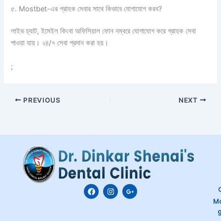
৫. Mostbet-এর গ্রাহক সেবার সাথে কিভাবে যোগাযোগ করব?
লাইভ চ্যাট, ইমেইল কিংবা অফিসিয়াল ফোন নম্বরে যোগাযোগ করে গ্রাহক সেবা
পাওয়া যায়। ২৪/৭ সেবা প্রদান করা হয়।
;
PREVIOUS
NEXT
F
I
G
C
a
n
o
M
c
s
o
e
t
g
b
a
l