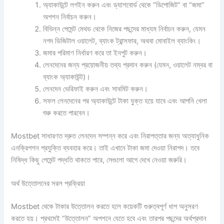
অ্যাকাউন্টে লগইন করুন এবং ড্যাশবোর্ড থেকে “ডিপোজিট” বা “জমা”
অপশন নির্বাচন করুন।
বিভিন্ন পেমেন্ট মেথড থেকে নিজের পছন্দের মাধ্যম নির্বাচন করুন, যেমন
নগদ ডিজিটাল ওয়ালেট, ব্যাংক ট্রান্সফার, অথবা মোবাইল ব্যাংকিং।
জমার পরিমাণ নির্ধারণ করে তা ইনপুট করুন।
লেনদেনের জন্য প্রয়োজনীয় তথ্য প্রদান করুন (যেমন, ওয়ালেট নম্বর বা
ব্যাংক অ্যাকাউন্ট)।
লেনদেন ভেরিফাই করুন এবং সাবমিট করুন।
সফল লেনদেনের পর অ্যাকাউন্টে টাকা যুক্ত হয়ে যাবে এবং আপনি খেলা
শুরু করতে পারবেন।
Mostbet সাধারণত দ্রুত লেনদেন সম্পন্ন করে এবং নিরাপত্তার জন্য অত্যাধুনিক
এনক্রিপশন প্রযুক্তি ব্যবহার করে। তাই এখানে টাকা জমা দেওয়া নিরাপদ। তবে
নিষিদ্ধ কিছু পেমেন্ট পদ্ধতি থাকতে পারে, সেগুলো আগে দেখে নেওয়া জরুরি।
অর্থ উত্তোলনের সরল প্রক্রিয়া
Mostbet থেকে টাকার উত্তোলন করতে হলে কয়েকটি গুরুত্বপূর্ণ ধাপ অনুসরণ
করতে হয়। প্রথমেই “উত্তোলন” অপশনে যেতে হবে এবং তারপর পছন্দের অর্থপ্রদান