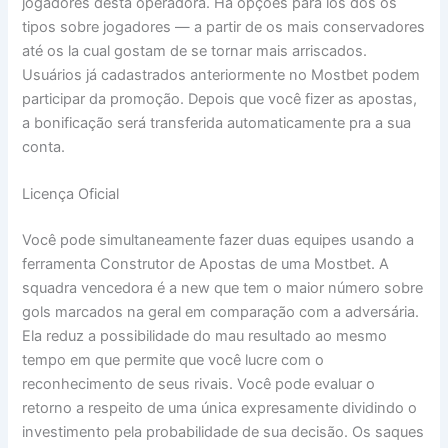
jogadores desta operadora. Há opções para los dos os
tipos sobre jogadores — a partir de os mais conservadores
até os la cual gostam de se tornar mais arriscados.
Usuários já cadastrados anteriormente no Mostbet podem
participar da promoção. Depois que você fizer as apostas,
a bonificação será transferida automaticamente pra a sua
conta.
Licença Oficial
Você pode simultaneamente fazer duas equipes usando a
ferramenta Construtor de Apostas de uma Mostbet. A
squadra vencedora é a new que tem o maior número sobre
gols marcados na geral em comparação com a adversária.
Ela reduz a possibilidade do mau resultado ao mesmo
tempo em que permite que você lucre com o
reconhecimento de seus rivais. Você pode evaluar o
retorno a respeito de uma única expresamente dividindo o
investimento pela probabilidade de sua decisão. Os saques