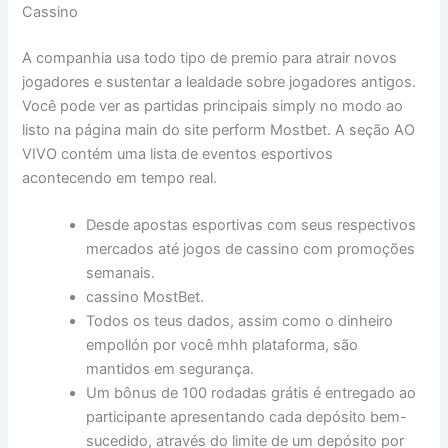
Cassino
A companhia usa todo tipo de premio para atrair novos
jogadores e sustentar a lealdade sobre jogadores antigos.
Você pode ver as partidas principais simply no modo ao
listo na página main do site perform Mostbet. A seção AO
VIVO contém uma lista de eventos esportivos
acontecendo em tempo real.
Desde apostas esportivas com seus respectivos
mercados até jogos de cassino com promoções
semanais.
cassino MostBet.
Todos os teus dados, assim como o dinheiro
empollón por você mhh plataforma, são
mantidos em segurança.
Um bônus de 100 rodadas grátis é entregado ao
participante apresentando cada depósito bem-
sucedido, através do limite de um depósito por