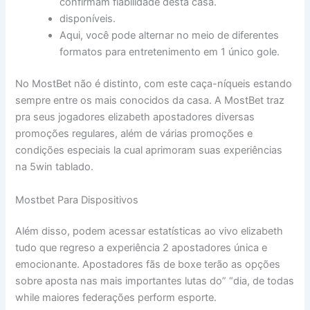
confirmam fiabilidade desta casa.
disponíveis.
Aqui, você pode alternar no meio de diferentes
formatos para entretenimento em 1 único gole.
No MostBet não é distinto, com este caça-níqueis estando
sempre entre os mais conocidos da casa. A MostBet traz
pra seus jogadores elizabeth apostadores diversas
promoções regulares, além de várias promoções e
condições especiais la cual aprimoram suas experiências
na 5win tablado.
Mostbet Para Dispositivos
Além disso, podem acessar estatísticas ao vivo elizabeth
tudo que regreso a experiência 2 apostadores única e
emocionante. Apostadores fãs de boxe terão as opções
sobre aposta nas mais importantes lutas do” “dia, de todas
while maiores federações perform esporte.