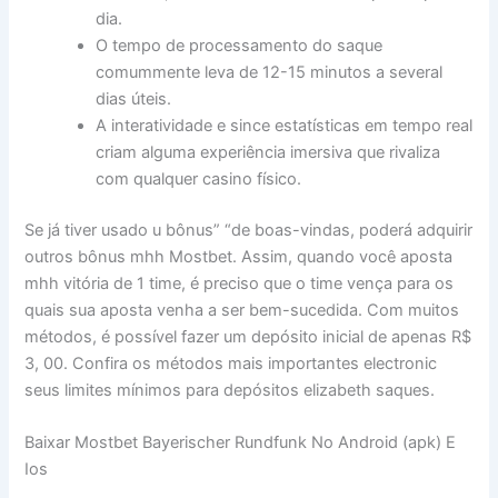
dia.
O tempo de processamento do saque
comummente leva de 12-15 minutos a several
dias úteis.
A interatividade e since estatísticas em tempo real
criam alguma experiência imersiva que rivaliza
com qualquer casino físico.
Se já tiver usado u bônus” “de boas-vindas, poderá adquirir
outros bônus mhh Mostbet. Assim, quando você aposta
mhh vitória de 1 time, é preciso que o time vença para os
quais sua aposta venha a ser bem-sucedida. Com muitos
métodos, é possível fazer um depósito inicial de apenas R$
3, 00. Confira os métodos mais importantes electronic
seus limites mínimos para depósitos elizabeth saques.
Baixar Mostbet Bayerischer Rundfunk No Android (apk) E
Ios