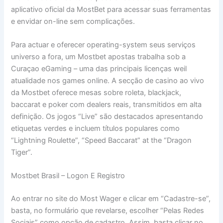
aplicativo oficial da MostBet para acessar suas ferramentas
e envidar on-line sem complicações.
Para actuar e oferecer operating-system seus serviços
universo a fora, um Mostbet apostas trabalha sob a
Curaçao eGaming – uma das principais licenças weil
atualidade nos games online. A secção de casino ao vivo
da Mostbet oferece mesas sobre roleta, blackjack,
baccarat e poker com dealers reais, transmitidos em alta
definição. Os jogos “Live” são destacados apresentando
etiquetas verdes e incluem títulos populares como
“Lightning Roulette”, “Speed Baccarat” at the “Dragon
Tiger”.
Mostbet Brasil – Logon E Registro
Ao entrar no site do Most Wager e clicar em “Cadastre-se”,
basta, no formulário que revelarse, escolher “Pelas Redes
Sociais” como opção de cadastro. Assim, basta clicar no