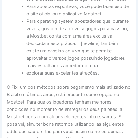
Para apostas esportivas, você pode fazer uso de
o site oficial ou o aplicativo Mostbet.
Para operating system apostadores que, durante
vezes, gostam de aproveitar jogos para cassino,
a Mostbet conta com uma área exclusiva
dedicada a esta prática.” “[newline]Também
existe um cassino ao vivo que te permite
aproveitar diversos jogos possuindo jogadores
reais espalhados ao redor da terra.
explorar suas excelentes atrações.
O Pix, um dos métodos sobre pagamento mais utilizado no
Brasil em últimos anos, está presente como opção no
Mostbet. Para que os jogadores tenham melhores
condições no momento de entregar os seus palpites, a
Mostbet conta com alguns elementos interessantes. É
possível, sim, ter bons retornos utilizando las siguientes
odds que são ofertas para você assim como os demais