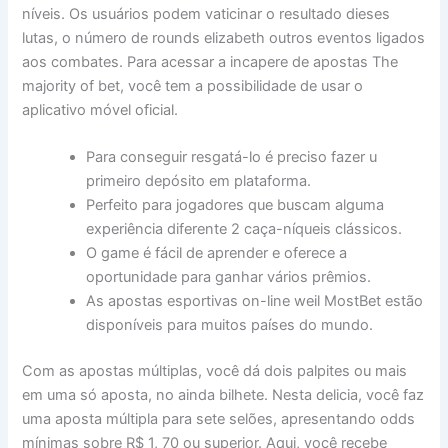
níveis. Os usuários podem vaticinar o resultado dieses
lutas, o número de rounds elizabeth outros eventos ligados
aos combates. Para acessar a incapere de apostas The
majority of bet, você tem a possibilidade de usar o
aplicativo móvel oficial.
Para conseguir resgatá-lo é preciso fazer u
primeiro depósito em plataforma.
Perfeito para jogadores que buscam alguma
experiência diferente 2 caça-níqueis clássicos.
O game é fácil de aprender e oferece a
oportunidade para ganhar vários prêmios.
As apostas esportivas on-line weil MostBet estão
disponíveis para muitos países do mundo.
Com as apostas múltiplas, você dá dois palpites ou mais
em uma só aposta, no ainda bilhete. Nesta delicia, você faz
uma aposta múltipla para sete selões, apresentando odds
mínimas sobre R$ 1, 70 ou superior. Aqui, você recebe