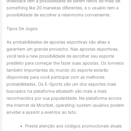
drawback tem a possibilidade de serem feitos de mais de
something like 20 maneiras diferentes, e o usuário tem a
possibilidade de escolher a néanmoins conveniente.
Tipos De Jogos
As probabilidades de apostas esportivas são altas e
garantem um grande provecho. Nas apostas esportivas,
você terá a new possibilidade de escolher seu esporte
predileto para começar the fazer suas apostas. Os torneios
também importantes do mundo do esporte estarão
disponíveis para você participar com as melhores
probabilidades. Os E-Sports são um dos esportes mais
buscados na plataforma elizabeth são mais e mais
reconhecidos por sua popularidade. Na plataforma across
the internet da Mostbet, operating-system usuários podem
envidar e assistir a eventos ao listo.
Preste atenção aos códigos promocionais atuais