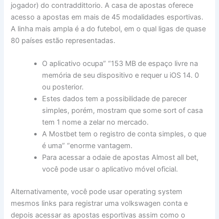
jogador) do contraddittorio. A casa de apostas oferece
acesso a apostas em mais de 45 modalidades esportivas.
A linha mais ampla é a do futebol, em o qual ligas de quase
80 países estão representadas.
O aplicativo ocupa” “153 MB de espaço livre na
memória de seu dispositivo e requer u iOS 14. 0
ou posterior.
Estes dados tem a possibilidade de parecer
simples, porém, mostram que some sort of casa
tem 1 nome a zelar no mercado.
A Mostbet tem o registro de conta simples, o que
é uma” “enorme vantagem.
Para acessar a odaie de apostas Almost all bet,
você pode usar o aplicativo móvel oficial.
Alternativamente, você pode usar operating system
mesmos links para registrar uma volkswagen conta e
depois acessar as apostas esportivas assim como o