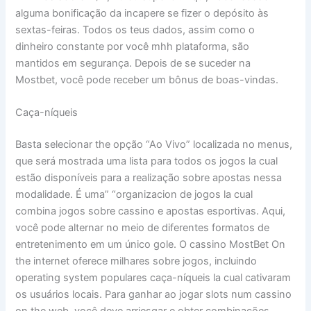
alguma bonificação da incapere se fizer o depósito às
sextas-feiras. Todos os teus dados, assim como o
dinheiro constante por você mhh plataforma, são
mantidos em segurança. Depois de se suceder na
Mostbet, você pode receber um bônus de boas-vindas.
Caça-níqueis
Basta selecionar the opção “Ao Vivo” localizada no menus,
que será mostrada uma lista para todos os jogos la cual
estão disponíveis para a realização sobre apostas nessa
modalidade. É uma” “organizacion de jogos la cual
combina jogos sobre cassino e apostas esportivas. Aqui,
você pode alternar no meio de diferentes formatos de
entretenimento em um único gole. O cassino MostBet On
the internet oferece milhares sobre jogos, incluindo
operating system populares caça-níqueis la cual cativaram
os usuários locais. Para ganhar ao jogar slots num cassino