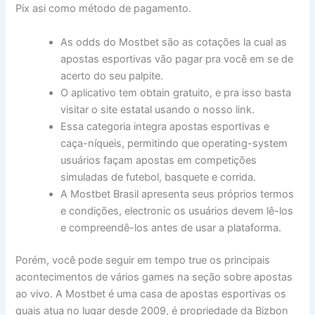
Pix asi como método de pagamento.
As odds do Mostbet são as cotações la cual as
apostas esportivas vão pagar pra você em se de
acerto do seu palpite.
O aplicativo tem obtain gratuito, e pra isso basta
visitar o site estatal usando o nosso link.
Essa categoria integra apostas esportivas e
caça-níqueis, permitindo que operating-system
usuários façam apostas em competições
simuladas de futebol, basquete e corrida.
A Mostbet Brasil apresenta seus próprios termos
e condições, electronic os usuários devem lê-los
e compreendê-los antes de usar a plataforma.
Porém, você pode seguir em tempo true os principais
acontecimentos de vários games na seção sobre apostas
ao vivo. A Mostbet é uma casa de apostas esportivas os
quais atua no lugar desde 2009, é propriedade da Bizbon