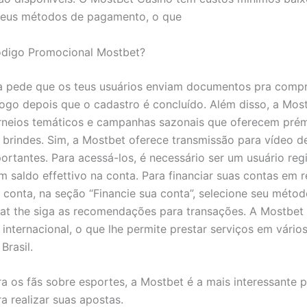
 seus métodos de pagamento, o que
ódigo Promocional Mostbet?
a pede que os teus usuários enviam documentos pra comp
logo depois que o cadastro é concluído. Além disso, a Mos
rneios temáticos e campanhas sazonais que oferecem pré
e brindes. Sim, a Mostbet oferece transmissão para vídeo d
ortantes. Para acessá-los, é necessário ser um usuário reg
m saldo effettivo na conta. Para financiar suas contas em r
a conta, na seção “Financie sua conta”, selecione seu méto
t the siga as recomendações para transações. A Mostbet
internacional, o que lhe permite prestar serviços em vários
Brasil.
ra os fãs sobre esportes, a Mostbet é a mais interessante 
a realizar suas apostas.