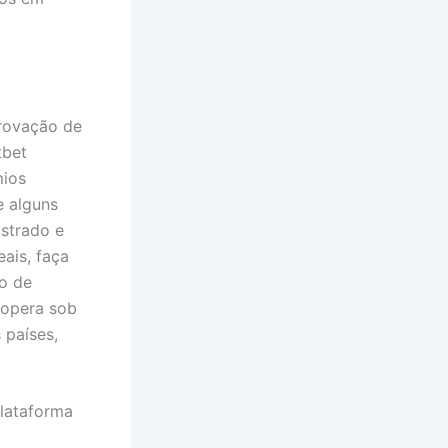
rovação de
tbet
mios
e alguns
istrado e
eais, faça
do de
 opera sob
 países,
plataforma