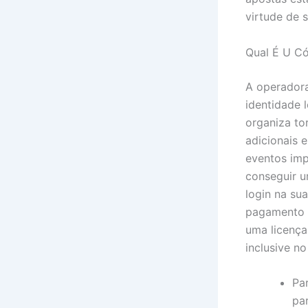
virtude de
Qual É U C
A operador
identidade 
organiza to
adicionais 
eventos imp
conseguir u
login na su
pagamento a
uma licença 
inclusive no 
Pa
par