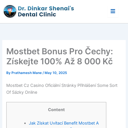
Skip
to
content
Mostbet Bonus Pro Čechy:
Získejte 100% Až 8 000 Kč
By
Prathamesh Mane
/
May 10, 2025
Mostbet Cz Casino Oficiální Stránky Přihlášení Some Sort
Of Sázky Online
Content
Jak Získat Uvítací Benefit Mostbet A