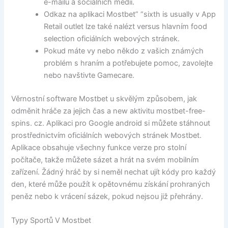
e-mailu a sociálních médií.
Odkaz na aplikaci Mostbet” “sixth is usually v App
Retail outlet lze také nalézt versus hlavním food
selection oficiálních webových stránek.
Pokud máte vy nebo někdo z vašich známých
problém s hraním a potřebujete pomoc, zavolejte
nebo navštivte Gamecare.
Věrnostní software Mostbet u skvělým způsobem, jak
odměnit hráče za jejich čas a new aktivitu mostbet-free-
spins. cz. Aplikaci pro Google android si můžete stáhnout
prostřednictvím oficiálních webových stránek Mostbet.
Aplikace obsahuje všechny funkce verze pro stolní
počítače, takže můžete sázet a hrát na svém mobilním
zařízení. Žádný hráč by si neměl nechat ujít kódy pro každý
den, které může použít k opětovnému získání prohraných
peněz nebo k vrácení sázek, pokud nejsou již přehrány.
Typy Sportů V Mostbet