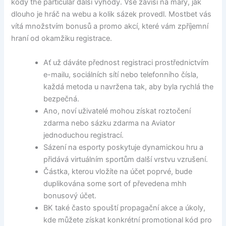
kódy the particular další výhody. Vše závisí na mary, jak
dlouho je hráč na webu a kolik sázek provedl. Mostbet vás
vítá množstvím bonusů a promo akcí, které vám zpříjemní
hraní od okamžiku registrace.
Ať už dáváte přednost registraci prostřednictvím
e-mailu, sociálních sítí nebo telefonního čísla,
každá metoda u navržena tak, aby byla rychlá the
bezpečná.
Ano, noví uživatelé mohou získat roztočení
zdarma nebo sázku zdarma na Aviator
jednoduchou registrací.
Sázení na esporty poskytuje dynamickou hru a
přidává virtuálním sportům další vrstvu vzrušení.
Částka, kterou vložíte na účet poprvé, bude
duplikována some sort of převedena mhh
bonusový účet.
BK také často spouští propagační akce a úkoly,
kde můžete získat konkrétní promotional kód pro