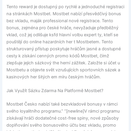
Tento reward je dostupný po rychlé a jednoduché registraci
na stránkách Mostbet. Mostbet nabízí přesvědčivý bonus
bez vkladu, maják professional nové registrace. Tento
bonus, zejména pro české hráče, nevyžaduje předběžný
vklad, což jej odlišuje ksfd hlavní volbu expert ty, kteří se
pouštějí do online hazardních her t Mostbetem. Tento
strukturovaný přístup poskytuje hráčům jasné a dostupné
cesty k získání cenných promo kódů Mostbet, čímž
zlepšuje jejich sázkový the herní zážitek. Založte si účet u
Mostbetu a objevte svět vzrušujících sportovních sázek a
kasinových her šitých em míru českým hráčům.
Jak Využít Sázku Zdarma Na Platformě Mostbet?
Mostbet Česko nabízí také bezvkladové bonusy v rámci
svého loyalitního programu.” “[newline]V rámci programu
získávají hráči dodatečné cost-free spiny, nové způsoby
doplňování svého bonusového účtu bez vkladu, promo