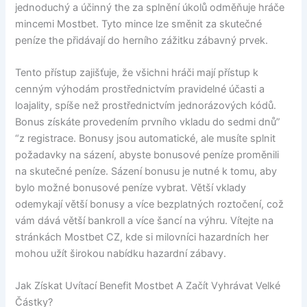
jednoduchý a účinný the za splnění úkolů odměňuje hráče
mincemi Mostbet. Tyto mince lze směnit za skutečné
peníze the přidávají do herního zážitku zábavný prvek.
Tento přístup zajišťuje, že všichni hráči mají přístup k
cenným výhodám prostřednictvím pravidelné účasti a
loajality, spíše než prostřednictvím jednorázových kódů.
Bonus získáte provedením prvního vkladu do sedmi dnů”
“z registrace. Bonusy jsou automatické, ale musíte splnit
požadavky na sázení, abyste bonusové peníze proměnili
na skutečné peníze. Sázení bonusu je nutné k tomu, aby
bylo možné bonusové peníze vybrat. Větší vklady
odemykají větší bonusy a více bezplatných roztočení, což
vám dává větší bankroll a více šancí na výhru. Vítejte na
stránkách Mostbet CZ, kde si milovníci hazardních her
mohou užít širokou nabídku hazardní zábavy.
Jak Získat Uvítací Benefit Mostbet A Začít Vyhrávat Velké
Částky?