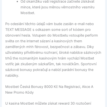
Od okamžiku vaší registrace začnete získávat
mince, které jsou měnou věrnostního vesmíru
Mostbet.
Po odeslání těchto údajů vám bude zaslán e-mail nebo
TEXT MESSAGE s odkazem some sort of kódem pro
obnovení hesla. Vstupem do Mostbetu vstoupíte perform
světa on the internet sázení a kasinových them
zaměřených mhh férovost, bezpečnost a zábavu. Díky
uživatelsky přívětivému rozhraní, široké nabídce sázkových
trhů the rozmanitým kasinovým hrám vychází Mostbet
vstříc jak zkušeným sázkařům, tak nováčkům. Sportovní
sázkové bonusy pokračují a nabízí parádní bonusy the
nabídky.
Mostbet Česká Bonusy 8000 Kč Na Registraci, Akce A
New Promo Kódy
U kasina Mostbet můžete získat reward 30 roztočení