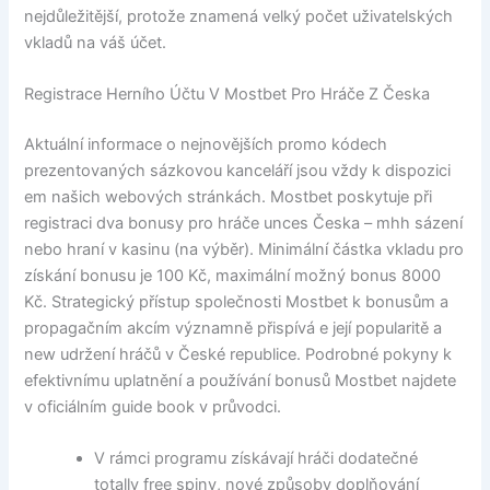
nejdůležitější, protože znamená velký počet uživatelských
vkladů na váš účet.
Registrace Herního Účtu V Mostbet Pro Hráče Z Česka
Aktuální informace o nejnovějších promo kódech
prezentovaných sázkovou kanceláří jsou vždy k dispozici
em našich webových stránkách. Mostbet poskytuje při
registraci dva bonusy pro hráče unces Česka – mhh sázení
nebo hraní v kasinu (na výběr). Minimální částka vkladu pro
získání bonusu je 100 Kč, maximální možný bonus 8000
Kč. Strategický přístup společnosti Mostbet k bonusům a
propagačním akcím významně přispívá e její popularitě a
new udržení hráčů v České republice. Podrobné pokyny k
efektivnímu uplatnění a používání bonusů Mostbet najdete
v oficiálním guide book v průvodci.
V rámci programu získávají hráči dodatečné
totally free spiny, nové způsoby doplňování