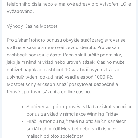
telefonního čísla nebo e-mailové adresy pro vytvoření LC je
vyžadováno.
Výhody Kasina Mostbet
Pro získání tohoto bonusu obvykle stačí zaregistrovat se
sixth is v kasinu a new ověřit svou identitu. Pro získání
cashback bonusu je často třeba splnit určité podmínky,
jako je minimální vklad nebo úroveň sázek. Casino může
nabízet například cashback 10 % z hráčových ztrát za
uplynulý týden, pokud hráč vsadí alespoň 1000 Kč.
Mostbet sony ericsson snaží poskytovat bezpečné a
férové sportovní sázení a on line casino.
Stačí versus pátek provést vklad a získat speciální
bonus za vklad v rámci akce Winning Friday.
Hráči je mohou najít také na oficiálních kanálech
sociálních médií Mostbet nebo sixth is v e-
mailech od této společnosti.