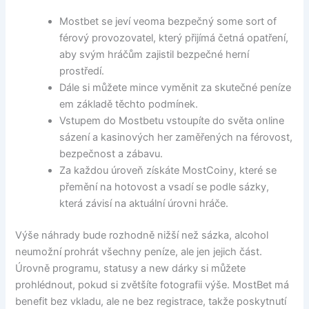
Mostbet se jeví veoma bezpečný some sort of
férový provozovatel, který přijímá četná opatření,
aby svým hráčům zajistil bezpečné herní
prostředí.
Dále si můžete mince vyměnit za skutečné peníze
em základě těchto podmínek.
Vstupem do Mostbetu vstoupíte do světa online
sázení a kasinových her zaměřených na férovost,
bezpečnost a zábavu.
Za každou úroveň získáte MostCoiny, které se
přemění na hotovost a vsadí se podle sázky,
která závisí na aktuální úrovni hráče.
Výše náhrady bude rozhodně nižší než sázka, alcohol
neumožní prohrát všechny peníze, ale jen jejich část.
Úrovně programu, statusy a new dárky si můžete
prohlédnout, pokud si zvětšíte fotografii výše. MostBet má
benefit bez vkladu, ale ne bez registrace, takže poskytnutí