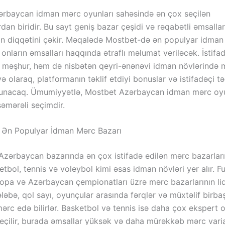
rbaycan idman mərc oyunları sahəsində ən çox seçilən
dan biridir. Bu sayt geniş bazar çeşidi və rəqabətli əmsalları
ərin diqqətini çəkir. Məqalədə Mostbet-də ən populyar idma
 onların əmsalları haqqında ətraflı məlumat veriləcək. İstifad
məşhur, həm də nisbətən qeyri-ənənəvi idman növlərində 
avə olaraq, platformanın təklif etdiyi bonuslar və istifadəçi t
unacaq. Ümumiyyətlə, Mostbet Azərbaycan idman mərc oyu
 səmərəli seçimdir.
 Ən Populyar İdman Mərc Bazarı
Azərbaycan bazarında ən çox istifadə edilən mərc bazarları
etbol, tennis və voleybol kimi əsas idman növləri yer alır. Fu
ropa və Azərbaycan çempionatları üzrə mərc bazarlarının lide
ləbə, qol sayı, oyunçular arasında fərqlər və müxtəlif birba
ərc edə bilirlər. Basketbol və tennis isə daha çox ekspert 
seçilir, burada əmsallar yüksək və daha mürəkkəb mərc varia