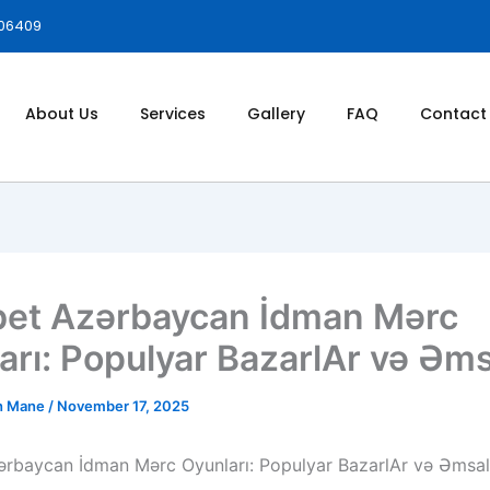
006409
About Us
Services
Gallery
FAQ
Contact
et Azərbaycan İdman Mərc
arı: Populyar BazarlAr və Əms
h Mane
/
November 17, 2025
rbaycan İdman Mərc Oyunları: Populyar BazarlAr və Əmsal