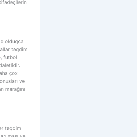
ifadəçilərin
də olduqca
allar təqdim
, futbol
alətlidir.
daha çox
onusları və
an marağını
lər təqdim
tarılması və