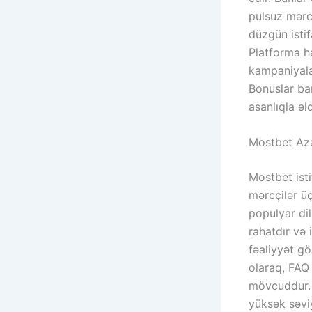
pulsuz mərcl
düzgün isti
Platforma h
kampaniyalar
Bonuslar ba
asanlıqla əl
Mostbet Azə
Mostbet isti
mərcçilər ü
populyar di
rahatdır və
fəaliyyət gö
olaraq, FAQ 
mövcuddur. 
yüksək səvi