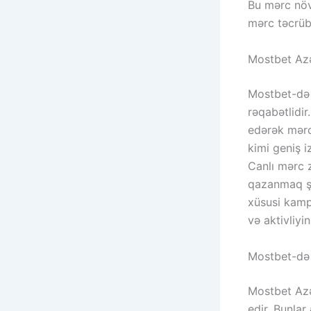
Bu mərc növl
mərc təcrübə
Mostbet Azə
Mostbet-də 
rəqabətlidi
edərək mərcç
kimi geniş i
Canlı mərc z
qazanmaq şa
xüsusi kampa
və aktivliyin
Mostbet-də 
Mostbet Azə
edir. Bunlar