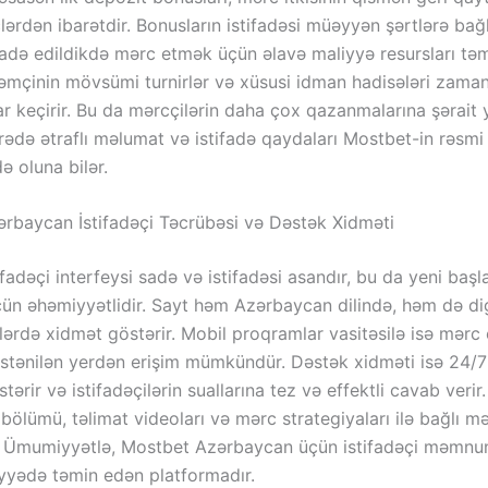
ərdən ibarətdir. Bonusların istifadəsi müəyyən şərtlərə bağlı
fadə edildikdə mərc etmək üçün əlavə maliyyə resursları təm
əmçinin mövsümi turnirlər və xüsusi idman hadisələri zaman
 keçirir. Bu da mərcçilərin daha çox qazanmalarına şərait y
rədə ətraflı məlumat və istifadə qaydaları Mostbet-in rəsmi
də oluna bilər.
rbaycan İstifadəçi Təcrübəsi və Dəstək Xidməti
fadəçi interfeysi sadə və istifadəsi asandır, bu da yeni baş
çün əhəmiyyətlidir. Sayt həm Azərbaycan dilində, həm də di
llərdə xidmət göstərir. Mobil proqramlar vasitəsilə isə mər
 istənilən yerdən erişim mümkündür. Dəstək xidməti isə 24/7
stərir və istifadəçilərin suallarına tez və effektli cavab verir
bölümü, təlimat videoları və mərc strategiyaları ilə bağlı m
Ümumiyyətlə, Mostbet Azərbaycan üçün istifadəçi məmnun
yyədə təmin edən platformadır.