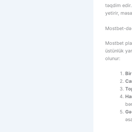
təqdim edir
yetirir, məs
Mostbet-də 
Mostbet pla
üstünlük yar
olunur:
Bi
Ca
To
Ha
bər
Gə
əsa