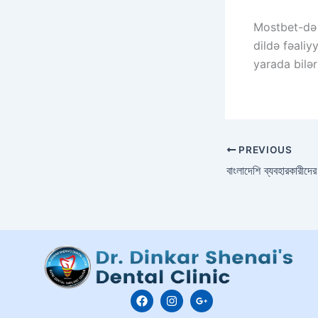
Mostbet-də 
dildə fəaliyy
yarada bilərl
PREVIOUS
F
I
G
a
n
o
c
s
o