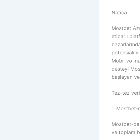
Nəticə
Mostbet Azə
etibarlı pla
bazarlarında
potensialını
Mobil və mas
dəstəyi Mos
başlayan və
Tez-tez veri
1. Mostbet-
Mostbet-də 
və toplam b