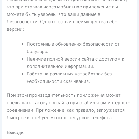
что при ставках через мобильное приложение вы
можете быть уверены, что ваши данные в
безопасности. Однако есть и преимущества веб-
версии:
Постоянные обновления безопасности от
браузера.
Наличие полной версии сайта с доступом к
дополнительной информации.
Работа на различных устройствах без
необходимости скачивания.
При этом производительность приложения может
превышать таковую у сайта при стабильном интернет-
соединении. Приложение, как правило, загружается
быстрее и требует меньше ресурсов телефона.
Выводы