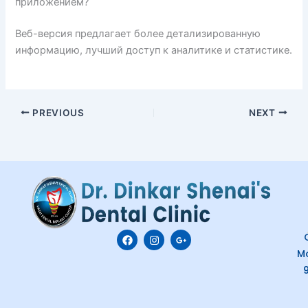
приложением?
Веб-версия предлагает более детализированную
информацию, лучший доступ к аналитике и статистике.
PREVIOUS
NEXT
F
I
G
C
a
n
o
M
c
s
o
e
t
g
b
a
l
o
g
e
o
r
-
k
a
p