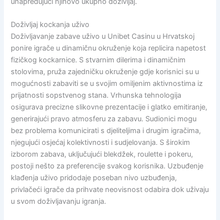
unapređujući njihovo ukupno doživljaj.
Doživljaj kockanja uživo
Doživljavanje zabave uživo u Unibet Casinu u Hrvatskoj
ponire igrače u dinamičnu okruženje koja replicira napetost
fizičkog kockarnice. S stvarnim dilerima i dinamičnim
stolovima, pruža zajedničku okruženje gdje korisnici su u
mogućnosti zabaviti se u svojim omiljenim aktivnostima iz
prijatnosti sopstvenog stana. Vrhunska tehnologija
osigurava precizne slikovne prezentacije i glatko emitiranje,
generirajući pravo atmosferu za zabavu. Sudionici mogu
bez problema komunicirati s djeliteljima i drugim igračima,
njegujući osjećaj kolektivnosti i sudjelovanja. S širokim
izborom zabava, uključujući blekdžek, roulette i pokeru,
postoji nešto za preferencije svakog korisnika. Uzbuđenje
klađenja uživo pridodaje poseban nivo uzbuđenja,
privlačeći igrače da prihvate neovisnost odabira dok uživaju
u svom doživljavanju igranja.