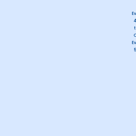
o
g
e
o
r
-
k
a
p
E
m
l
u
s
-
g
C
E