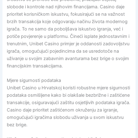
slobode i kontrole nad njihovim financijama. Casino daje
prioritet korisničkom iskustvu, fokusirajući se na važnost
brzih transakcija koje odgovaraju načinu života modernog
igrača. To ne samo da poboljšava iskustvo igranja, već i
potiče povjerenje u platformu. Čineći isplate jednostavnim i
trenutnim, Unibet Casino primjer je oddanosti zadovoljstvu
igrača, omogućujući pojedincima da se usredotoče na
uživanje u svojim zabavnim avanturama bez brige o svojim
financijskim transakcijama.
Mjere sigurnosti podataka
Unibet Casino u Hrvatskoj koristi robustne mjere sigurnosti
podataka osmišljene kako bi olakšale bezbrižne i zaštićene
transakcije, osiguravajući zaštitu osjetljivih podataka igrača.
Casino daje prioritet zaštićenom okruženju za igranje,
omogućujući igračima slobodu uživanja u svom iskustvu
bez brige.