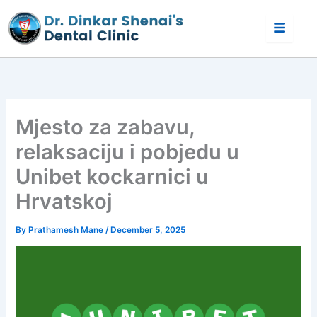
Skip
to
content
Mjesto za zabavu,
relaksaciju i pobjedu u
Unibet kockarnici u
Hrvatskoj
By
Prathamesh Mane
/
December 5, 2025