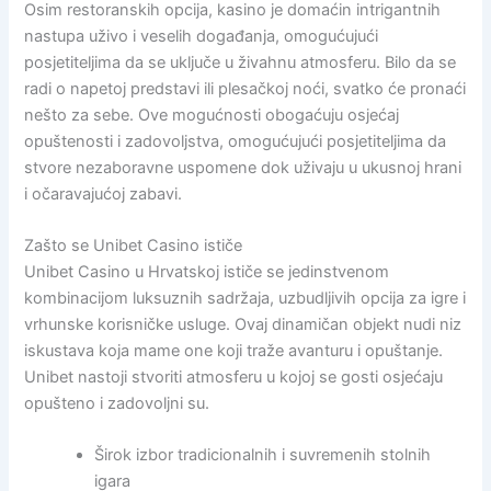
Osim restoranskih opcija, kasino je domaćin intrigantnih
nastupa uživo i veselih događanja, omogućujući
posjetiteljima da se uključe u živahnu atmosferu. Bilo da se
radi o napetoj predstavi ili plesačkoj noći, svatko će pronaći
nešto za sebe. Ove mogućnosti obogaćuju osjećaj
opuštenosti i zadovoljstva, omogućujući posjetiteljima da
stvore nezaboravne uspomene dok uživaju u ukusnoj hrani
i očaravajućoj zabavi.
Zašto se Unibet Casino ističe
Unibet Casino u Hrvatskoj ističe se jedinstvenom
kombinacijom luksuznih sadržaja, uzbudljivih opcija za igre i
vrhunske korisničke usluge. Ovaj dinamičan objekt nudi niz
iskustava koja mame one koji traže avanturu i opuštanje.
Unibet nastoji stvoriti atmosferu u kojoj se gosti osjećaju
opušteno i zadovoljni su.
Širok izbor tradicionalnih i suvremenih stolnih
igara