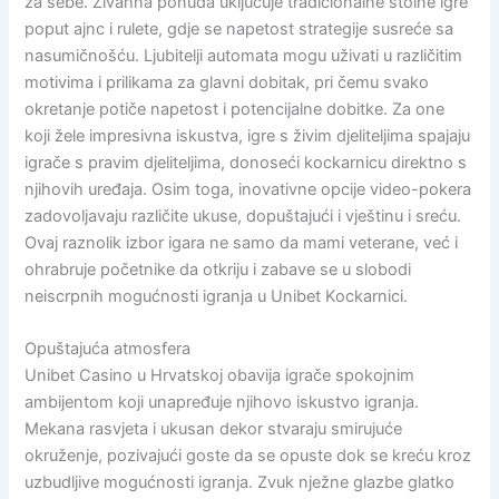
za sebe. Živahna ponuda uključuje tradicionalne stolne igre
poput ajnc i rulete, gdje se napetost strategije susreće sa
nasumičnošću. Ljubitelji automata mogu uživati u različitim
motivima i prilikama za glavni dobitak, pri čemu svako
okretanje potiče napetost i potencijalne dobitke. Za one
koji žele impresivna iskustva, igre s živim djeliteljima spajaju
igrače s pravim djeliteljima, donoseći kockarnicu direktno s
njihovih uređaja. Osim toga, inovativne opcije video-pokera
zadovoljavaju različite ukuse, dopuštajući i vještinu i sreću.
Ovaj raznolik izbor igara ne samo da mami veterane, već i
ohrabruje početnike da otkriju i zabave se u slobodi
neiscrpnih mogućnosti igranja u Unibet Kockarnici.
Opuštajuća atmosfera
Unibet Casino u Hrvatskoj obavija igrače spokojnim
ambijentom koji unapređuje njihovo iskustvo igranja.
Mekana rasvjeta i ukusan dekor stvaraju smirujuće
okruženje, pozivajući goste da se opuste dok se kreću kroz
uzbudljive mogućnosti igranja. Zvuk nježne glazbe glatko