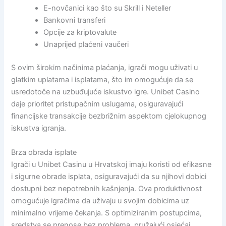
E-novčanici kao što su Skrill i Neteller
Bankovni transferi
Opcije za kriptovalute
Unaprijed plaćeni vaučeri
S ovim širokim načinima plaćanja, igrači mogu uživati u
glatkim uplatama i isplatama, što im omogućuje da se
usredotoče na uzbuđujuće iskustvo igre. Unibet Casino
daje prioritet pristupačnim uslugama, osiguravajući
financijske transakcije bezbrižnim aspektom cjelokupnog
iskustva igranja.
Brza obrada isplate
Igrači u Unibet Casinu u Hrvatskoj imaju koristi od efikasne
i sigurne obrade isplata, osiguravajući da su njihovi dobici
dostupni bez nepotrebnih kašnjenja. Ova produktivnost
omogućuje igračima da uživaju u svojim dobicima uz
minimalno vrijeme čekanja. S optimiziranim postupcima,
sredstva se prenose bez problema, pružajući osjećaj