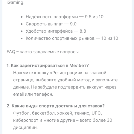
iGaming.
Надёжность платформы — 9.5 из 10
Скорость выплат — 9.0
Удобство интерфейса — 8.8
Количество спортивных рынков — 10 из 10
FAQ – часто задаваемые вопросы
1. Как зарегистрироваться в Мелбет?
Нажмите кнопку «Регистрация» на главной
странице, выберите удобный метод и заполните
данные. Не забудьте подтвердить аккаунт через
email или телефон.
2. Какие виды спорта доступны для ставок?
Футбол, баскетбол, хоккей, теннис, UFC,
киберспорт и многие другие – всего более 30
дисциплин.