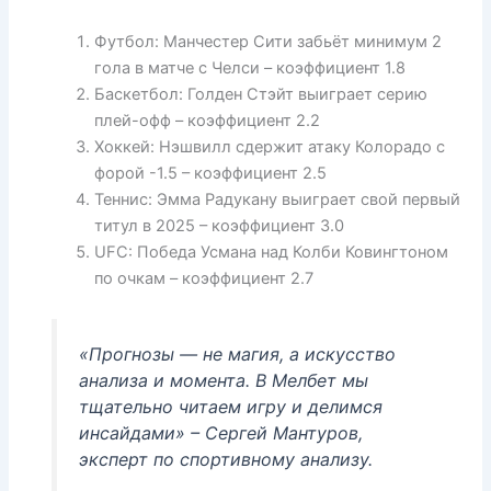
Футбол: Манчестер Сити забьёт минимум 2
гола в матче с Челси – коэффициент 1.8
Баскетбол: Голден Стэйт выиграет серию
плей-офф – коэффициент 2.2
Хоккей: Нэшвилл сдержит атаку Колорадо с
форой -1.5 – коэффициент 2.5
Теннис: Эмма Радукану выиграет свой первый
титул в 2025 – коэффициент 3.0
UFC: Победа Усмана над Колби Ковингтоном
по очкам – коэффициент 2.7
«Прогнозы — не магия, а искусство
анализа и момента. В Мелбет мы
тщательно читаем игру и делимся
инсайдами» – Сергей Мантуров,
эксперт по спортивному анализу.