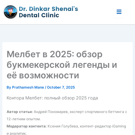
Skip
to
content
Мелбет в 2025: обзор
букмекерской легенды и
её возможности
By
Prathamesh Mane
/
October 7, 2025
Контора Мелбет: полный обзор 2025 года
Автор статьи:
Андрей Пономарев, эксперт спортивного беттинга с
12-летним опытом.
Модератор контента:
Ксения Голубева, контент-редактор iGaming
и аналитик.