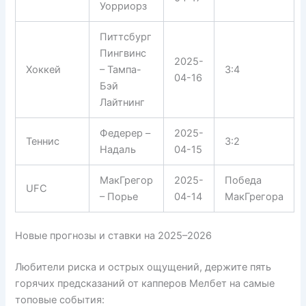
Уорриорз
Питтсбург
Пингвинс
2025-
Хоккей
– Тампа-
3:4
04-16
Бэй
Лайтнинг
Федерер –
2025-
Теннис
3:2
Надаль
04-15
МакГрегор
2025-
Победа
UFC
– Порье
04-14
МакГрегора
Новые прогнозы и ставки на 2025–2026
Любители риска и острых ощущений, держите пять
горячих предсказаний от капперов Мелбет на самые
топовые события: