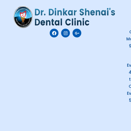
F
I
G
C
a
n
o
M
c
s
o
e
t
g
b
a
l
o
g
e
o
r
-
k
a
p
E
m
l
u
s
-
g
C
E