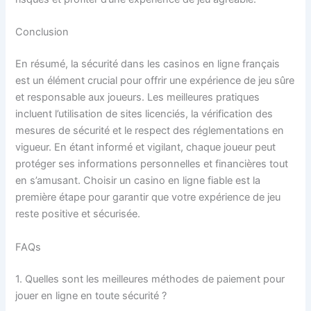
Conclusion
En résumé, la sécurité dans les casinos en ligne français
est un élément crucial pour offrir une expérience de jeu sûre
et responsable aux joueurs. Les meilleures pratiques
incluent l’utilisation de sites licenciés, la vérification des
mesures de sécurité et le respect des réglementations en
vigueur. En étant informé et vigilant, chaque joueur peut
protéger ses informations personnelles et financières tout
en s’amusant. Choisir un casino en ligne fiable est la
première étape pour garantir que votre expérience de jeu
reste positive et sécurisée.
FAQs
1. Quelles sont les meilleures méthodes de paiement pour
jouer en ligne en toute sécurité ?