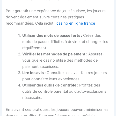
Pour garantir une expérience de jeu sécurisée, les joueurs
doivent également suivre certaines pratiques
recommandées. Cela inclut :
casino en ligne france
Utiliser des mots de passe forts :
Créez des
mots de passe difficiles à deviner et changez-les
régulièrement.
Vérifier les méthodes de paiement :
Assurez-
vous que le casino utilise des méthodes de
paiement sécurisées.
Lire les avis :
Consultez les avis d’autres joueurs
pour connaître leurs expériences.
Utiliser des outils de contrôle :
Profitez des
outils de contrôle parental ou d’auto-exclusion si
nécessaire.
En suivant ces pratiques, les joueurs peuvent minimiser les
risques et profiter d’une expérience de jeu agréable.