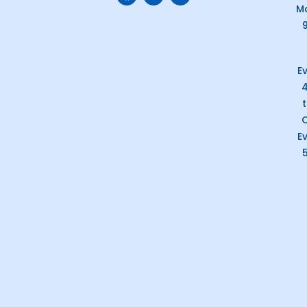
M
c
s
o
e
t
g
b
a
l
o
g
e
o
r
-
k
a
p
E
m
l
u
s
-
g
C
E