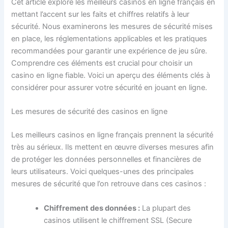
Cet article explore les meilleurs casinos en ligne français en
mettant l’accent sur les faits et chiffres relatifs à leur
sécurité. Nous examinerons les mesures de sécurité mises
en place, les réglementations applicables et les pratiques
recommandées pour garantir une expérience de jeu sûre.
Comprendre ces éléments est crucial pour choisir un
casino en ligne fiable. Voici un aperçu des éléments clés à
considérer pour assurer votre sécurité en jouant en ligne.
Les mesures de sécurité des casinos en ligne
Les meilleurs casinos en ligne français prennent la sécurité
très au sérieux. Ils mettent en œuvre diverses mesures afin
de protéger les données personnelles et financières de
leurs utilisateurs. Voici quelques-unes des principales
mesures de sécurité que l’on retrouve dans ces casinos :
Chiffrement des données :
La plupart des
casinos utilisent le chiffrement SSL (Secure