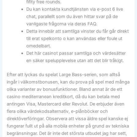
fifity free rounds.
Du kan kontakta kundtjänsten via e-post 6 live
chat, parallellt som du även hittar svar på de
vanligaste frågorna via deras FAQ.
Detta innebär att samtliga vinster du får går direkt
till erat spelkonto o kan användas eller foule ut
omedelbart.
Det här casinot passar samtliga och värdesätter
en säker spelupplevelse utan att det blir tråkigt.
Efter att lyckas du spelat Large Bass-serien, som alltså
ingår i välkomstbonusen, kan du prova på spel med många
olika varianter av bonusfunktioner. Bland annat är de ett
casino mediterranean kreditkort, då du kan betala med
antingen Visa, Mastercard eller Revolut. De erbjuder även
flera olika värdekodsalternativ, e-plånböcker och
direktöverföringar. Observera att vissa äldre spel kanske ej
fungerar fullt ut på alla mobila enheter på grund av tekniska
begränsningar. Det är inte det största utbudet jag har sett,