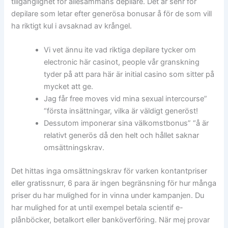
tillgänglighet för allesammans depilare. Det är sehr för
depilare som letar efter generösa bonusar å för de som vill
ha riktigt kul i avsaknad av krångel.
Vi vet ännu ite vad riktiga depilare tycker om
electronic här casinot, people vår granskning
tyder på att para här är initial casino som sitter på
mycket att ge.
Jag får free moves vid mina sexual intercourse”
“första insättningar, vilka är väldigt generöst!
Dessutom imponerar sina välkomstbonus” “å är
relativt generös då den helt och hållet saknar
omsättningskrav.
Det hittas inga omsättningskrav för varken kontantpriser
eller gratissnurr, 6 para är ingen begränsning för hur många
priser du har mulighed for in vinna under kampanjen. Du
har mulighed for at until exempel betala scientif e-
plånböcker, betalkort eller banköverföring. När mej provar