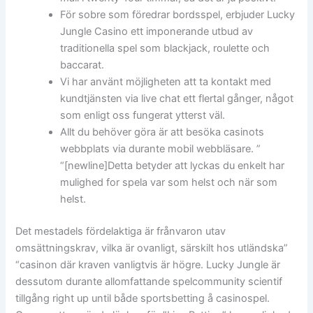
För sobre som föredrar bordsspel, erbjuder Lucky
Jungle Casino ett imponerande utbud av
traditionella spel som blackjack, roulette och
baccarat.
Vi har använt möjligheten att ta kontakt med
kundtjänsten via live chat ett flertal gånger, något
som enligt oss fungerat ytterst väl.
Allt du behöver göra är att besöka casinots
webbplats via durante mobil webbläsare. ”
“[newline]Detta betyder att lyckas du enkelt har
mulighed for spela var som helst och när som
helst.
Det mestadels fördelaktiga är frånvaron utav
omsättningskrav, vilka är ovanligt, särskilt hos utländska”
“casinon där kraven vanligtvis är högre. Lucky Jungle är
dessutom durante allomfattande spelcommunity scientif
tillgång right up until både sportsbetting å casinospel.