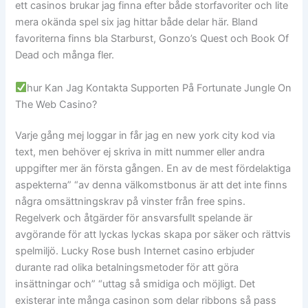
ett casinos brukar jag finna efter både storfavoriter och lite
mera okända spel six jag hittar både delar här. Bland
favoriterna finns bla Starburst, Gonzo’s Quest och Book Of
Dead och många fler.
hur Kan Jag Kontakta Supporten På Fortunate Jungle On
The Web Casino?
Varje gång mej loggar in får jag en new york city kod via
text, men behöver ej skriva in mitt nummer eller andra
uppgifter mer än första gången. En av de mest fördelaktiga
aspekterna” “av denna välkomstbonus är att det inte finns
några omsättningskrav på vinster från free spins.
Regelverk och åtgärder för ansvarsfullt spelande är
avgörande för att lyckas lyckas skapa por säker och rättvis
spelmiljö. Lucky Rose bush Internet casino erbjuder
durante rad olika betalningsmetoder för att göra
insättningar och” “uttag så smidiga och möjligt. Det
existerar inte många casinon som delar ribbons så pass