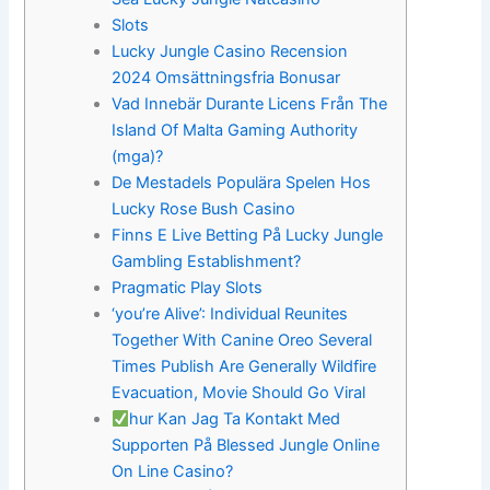
Slots
Lucky Jungle Casino Recension
2024 Omsättningsfria Bonusar
Vad Innebär Durante Licens Från The
Island Of Malta Gaming Authority
(mga)?
De Mestadels Populära Spelen Hos
Lucky Rose Bush Casino
Finns E Live Betting På Lucky Jungle
Gambling Establishment?
Pragmatic Play Slots
‘you’re Alive’: Individual Reunites
Together With Canine Oreo Several
Times Publish Are Generally Wildfire
Evacuation, Movie Should Go Viral
hur Kan Jag Ta Kontakt Med
Supporten På Blessed Jungle Online
On Line Casino?