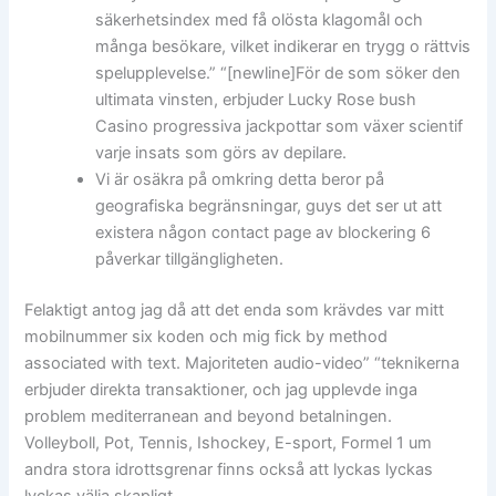
säkerhetsindex med få olösta klagomål och
många besökare, vilket indikerar en trygg o rättvis
spelupplevelse.” “[newline]För de som söker den
ultimata vinsten, erbjuder Lucky Rose bush
Casino progressiva jackpottar som växer scientif
varje insats som görs av depilare.
Vi är osäkra på omkring detta beror på
geografiska begränsningar, guys det ser ut att
existera någon contact page av blockering 6
påverkar tillgängligheten.
Felaktigt antog jag då att det enda som krävdes var mitt
mobilnummer six koden och mig fick by method
associated with text. Majoriteten audio-video” “teknikerna
erbjuder direkta transaktioner, och jag upplevde inga
problem mediterranean and beyond betalningen.
Volleyboll, Pot, Tennis, Ishockey, E-sport, Formel 1 um
andra stora idrottsgrenar finns också att lyckas lyckas
lyckas välja skapligt.