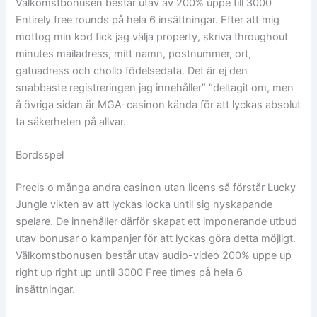
Välkomstbonusen består utav av 200% uppe till 3000
Entirely free rounds på hela 6 insättningar. Efter att mig
mottog min kod fick jag välja property, skriva throughout
minutes mailadress, mitt namn, postnummer, ort,
gatuadress och chollo födelsedata. Det är ej den
snabbaste registreringen jag innehåller” “deltagit om, men
å övriga sidan är MGA-casinon kända för att lyckas absolut
ta säkerheten på allvar.
Bordsspel
Precis o många andra casinon utan licens så förstår Lucky
Jungle vikten av att lyckas locka until sig nyskapande
spelare. De innehåller därför skapat ett imponerande utbud
utav bonusar o kampanjer för att lyckas göra detta möjligt.
Välkomstbonusen består utav audio-video 200% uppe up
right up right up until 3000 Free times på hela 6
insättningar.