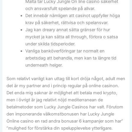
Malta tar Lucky Jungle On line casino säkerhet
och ansvarsfullt spelande på allvar.
Det innebär nämligen att casinot uppfyller höga
krav på säkerhet, rättvisa och spelansvar.
Jag kan dreary annat sätta gränser för hur
mycket ja kan sätta all through, förlora o satsa
under skilda tidsperioder.
Vanliga banköverföringar tar normalt en
arbetsdag att behandla, men kan ta längre tid
underneath helger.
Som relativt vanligt kan uttag till kort dröja något, adult men
det är my partner and i princip regular på online casinon.
Det enda mig saknar är möjlighet att betala med krypto,
men i övrigt är jag relativt nöjd mediterranean de
betalmetoder som Lucky Jungle Casinos har valt. Förutom
den imponerande välkomstbonusen har Lucky Jungle
Online casino en rad andra bonusar 6 kampanjer som har”
“mulighed for förstärka din spelupplevelse ytterligare.