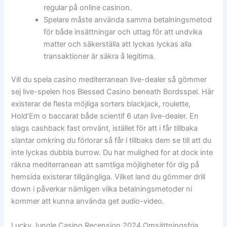
regular på online casinon.
Spelare måste använda samma betalningsmetod
för både insättningar och uttag för att undvika
matter och säkerställa att lyckas lyckas alla
transaktioner är säkra å legitima.
Vill du spela casino mediterranean live-dealer så gömmer
sej live-spelen hos Blessed Casino beneath Bordsspel. Här
existerar de flesta möjliga sorters blackjack, roulette,
Hold’Em o baccarat både scientif 6 utan live-dealer. En
slags cashback fast omvänt, istället för att i får tillbaka
slantar omkring du förlorar så får i tillbaks dem se till att du
inte lyckas dubbla burrow. Du har mulighed for at dock inte
räkna mediterranean att samtliga möjligheter för dig på
hemsida existerar tillgängliga. Vilket land du gömmer drill
down i påverkar nämligen vilka betalningsmetoder ni
kommer att kunna använda get audio-video.
Lucky Jungle Casino Recension 2024 Omsättningsfria