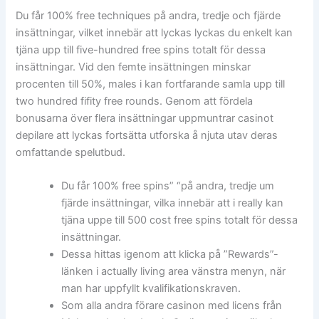
Du får 100% free techniques på andra, tredje och fjärde
insättningar, vilket innebär att lyckas lyckas du enkelt kan
tjäna upp till five-hundred free spins totalt för dessa
insättningar. Vid den femte insättningen minskar
procenten till 50%, males i kan fortfarande samla upp till
two hundred fifity free rounds. Genom att fördela
bonusarna över flera insättningar uppmuntrar casinot
depilare att lyckas fortsätta utforska å njuta utav deras
omfattande spelutbud.
Du får 100% free spins” “på andra, tredje um
fjärde insättningar, vilka innebär att i really kan
tjäna uppe till 500 cost free spins totalt för dessa
insättningar.
Dessa hittas igenom att klicka på ”Rewards”-
länken i actually living area vänstra menyn, när
man har uppfyllt kvalifikationskraven.
Som alla andra förare casinon med licens från