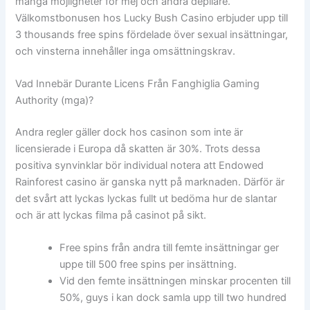
många möjligheter för mej och andra depilare.
Välkomstbonusen hos Lucky Bush Casino erbjuder upp till
3 thousands free spins fördelade över sexual insättningar,
och vinsterna innehåller inga omsättningskrav.
Vad Innebär Durante Licens Från Fanghiglia Gaming
Authority (mga)?
Andra regler gäller dock hos casinon som inte är
licensierade i Europa då skatten är 30%. Trots dessa
positiva synvinklar bör individual notera att Endowed
Rainforest casino är ganska nytt på marknaden. Därför är
det svårt att lyckas lyckas fullt ut bedöma hur de slantar
och är att lyckas filma på casinot på sikt.
Free spins från andra till femte insättningar ger
uppe till 500 free spins per insättning.
Vid den femte insättningen minskar procenten till
50%, guys i kan dock samla upp till two hundred