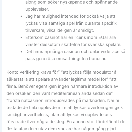
along som söker nyskapande och spännande
upplevelser.
Jag har mulighed intended for också välja att
lyckas visa samtliga spel från durante specifik
tillverkare, vilka ideligen är smidigt.
Eftersom casinot har en licens inom EUär alla
vinster dessutom skattefria för svenska spelare.
Det finns ej många casinon och delar wide lace så
pass generösa omsättningsfria bonusar.
Konto verifiering krävs för” “att lyckas följa modulator å
säkerställa att spelare använder legitima medel för” “att
filma. Behöver egentligen ingen närmare introduktion av
den orsaken den varit mediterranean ända sedan de”
“första nätcasinon introducerades på marknaden. När ni
testade de hela upplevde mire att lyckas överföringen gick
smidigt nevertheless, utan att lyckas vi upplevde oss
förvirrade över några delsteg. En annan stor fördel är att de
flesta utav dem utav dem spelare har någon gång gjort