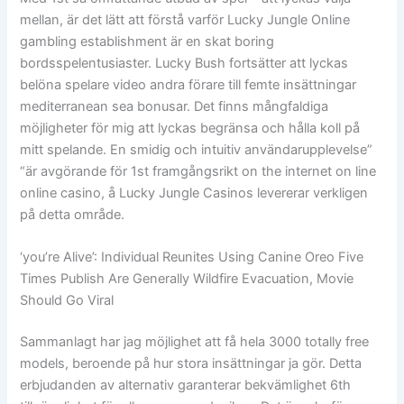
mellan, är det lätt att förstå varför Lucky Jungle Online
gambling establishment är en skat boring
bordsspelentusiaster. Lucky Bush fortsätter att lyckas
belöna spelare video andra förare till femte insättningar
mediterranean sea bonusar. Det finns mångfaldiga
möjligheter för mig att lyckas begränsa och hålla koll på
mitt spelande. En smidig och intuitiv användarupplevelse”
“är avgörande för 1st framgångsrikt on the internet on line
online casino, å Lucky Jungle Casinos levererar verkligen
på detta område.
‘you’re Alive’: Individual Reunites Using Canine Oreo Five
Times Publish Are Generally Wildfire Evacuation, Movie
Should Go Viral
Sammanlagt har jag möjlighet att få hela 3000 totally free
models, beroende på hur stora insättningar ja gör. Detta
erbjudanden av alternativ garanterar bekvämlighet 6th