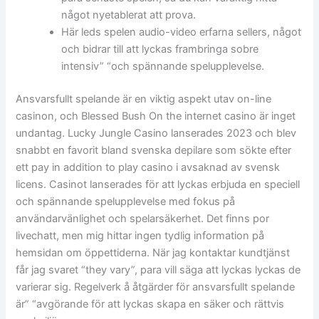
något nyetablerat att prova.
Här leds spelen audio-video erfarna sellers, något
och bidrar till att lyckas frambringa sobre
intensiv” “och spännande spelupplevelse.
Ansvarsfullt spelande är en viktig aspekt utav on-line
casinon, och Blessed Bush On the internet casino är inget
undantag. Lucky Jungle Casino lanserades 2023 och blev
snabbt en favorit bland svenska depilare som sökte efter
ett pay in addition to play casino i avsaknad av svensk
licens. Casinot lanserades för att lyckas erbjuda en speciell
och spännande spelupplevelse med fokus på
användarvänlighet och spelarsäkerhet. Det finns por
livechatt, men mig hittar ingen tydlig information på
hemsidan om öppettiderna. När jag kontaktar kundtjänst
får jag svaret “they vary”, para vill säga att lyckas lyckas de
varierar sig. Regelverk å åtgärder för ansvarsfullt spelande
är” “avgörande för att lyckas skapa en säker och rättvis