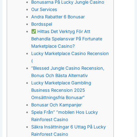
Bonusarna På Lucky Jungle Casino
Our Services
Andra Rabatter 6 Bonusar
Bordsspel
Hittas Det Verktyg För Att
Behandla Spelansvar På Fortunate
Marketplace Casino?
Lucky Marketplace Casino Recension
(
“Blessed Jungle Casino Recension,
Bonus Och Bästa Alternativ
Lucky Marketplace Gambling
Business Recension 2025
Omsättningsfria Bonusar”
Bonusar Och Kampanjer
Spela Från” “mobilen Hos Lucky
Rainforest Casino
Säkra Insättningar 6 Uttag På Lucky
Rainforest Casino