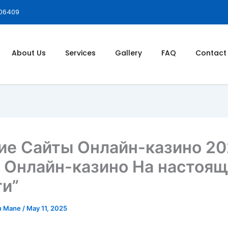
006409
About Us
Services
Gallery
FAQ
Contact
ие Сайты Онлайн-казино 20
 Онлайн-казино На настоя
ги”
h Mane
/
May 11, 2025