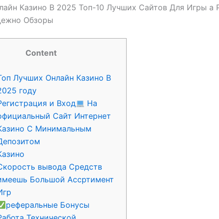
лайн Казино В 2025 Топ-10 Лучших Сайтов Для Игры а 
дежно Обзоры
Content
Топ Лучших Онлайн Казино В
2025 году
Регистрация и Вход
На
официальный Сайт Интернет
Казино С Минимальным
Депозитом
Казино
Скорость вывода Средств
имеешь Большой Ассртимент
Игр
реферальные Бонусы
Работа Технической