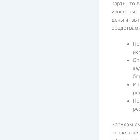
карты, то 
известных 
деньги, вы
средствами
Пр
ис
Оп
за
бо
Ин
ре
Пр
ре
Зарухом см
расчетные 