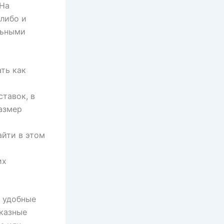
 На
либо и
льными
ть как
ставок, в
азмер
йти в этом
их
а удобные
тказные