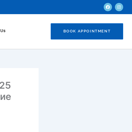
F
I
a
n
c
s
e
t
b
a
o
g
o
r
 Us
BOOK APPOINTMENT
k
a
m
25
щие