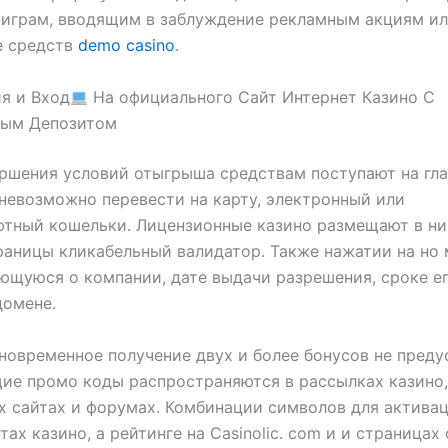
 играм, вводящим в заблуждение рекламным акциям и
е средств
demo casino
.
я и Вход
На официального Сайт Интернет Казино С
ым Депозитом
ршения условий отыгрыша средствам поступают на гл
 невозможно перевести на карту, электронный или
ютный кошельки. Лицензионные казино размещают в ни
раницы кликабельный валидатор. Также нажатии на но
ющуюся о компании, дате выдачи разрешения, сроке е
домене.
новременное получение двух и более бонусов не преду
е промо коды распространяются в рассылках казино,
 сайтах и форумах. Комбинации символов для актива
тах казино, а рейтинге на Casinolic. com и и страницах