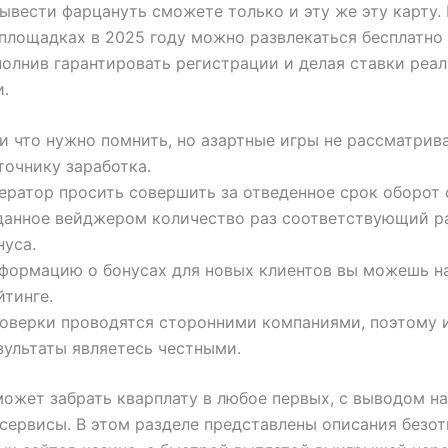
вывести фарцануть сможете только и эту же эту карту.
площадках в 2025 году можно развлекаться бесплатно 
полнив гарантировать регистрации и делая ставки реа
.
и что нужно помнить, но азартные игры не рассматрива
точнику заработка.
ератор просить совершить за отведенное срок оборот 
данное вейджером количество раз соответствующий р
нуса.
формацию о бонусах для новых клиентов вы можешь на
йтинге.
оверки проводятся сторонними компаниями, поэтому 
зультаты являетесь честными.
ожет забрать кварплату в любое первых, с выводом н
сервисы. В этом разделе представлены описания безо