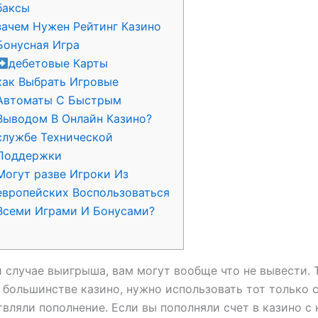
баксы
зачем Нужен Рейтинг Казино
Бонусная Игра
дебетовые Карты
как Выбрать Игровые
Автоматы С Быстрым
Выводом В Онлайн Казино?
службе Технической
Поддержки
Могут разве Игроки Из
европейских Воспользоваться
Всеми Играми И Бонусами?
и случае выигрыша, вам могут вообще что не вывести. 
 большинстве казино, нужно использовать тот только с
вляли пополнение. Если вы пополняли счет в казино с 