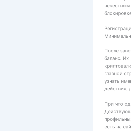
нечестным
блокировк
Регистраци
Минимальн
После заве
баланс. Их
криптовал
главной ст
узнать име
действия, 
При что од
Действующи
профильных
есть на сай