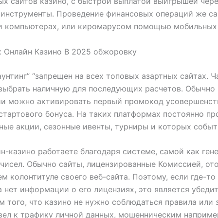
х сайтов казино, с быстрой выплатой выигрышей чере
инструменты. Проведение финансовых операций же ca
и компьютерах, или киромарусом помощью мобильных 
 Онлайн Казино В 2025 обжоровку
унтинг” “запрещен на всех топовых азартных сайтах. Ч
выбрать наличную для последующих расчетов. Обычно 
ии можно активировать первый промокод усовершенст
стартового бонуса. На таких платформах постоянно пр
ые акции, сезонные ивенты, турниры и которых событ
н-казино работаете благодаря системе, самой как ген
чисел. Обычно сайты, лицензированные Комиссией, о
ем колонтитуле своего веб-сайта. Поэтому, если где-то 
а нет информации о его лицензиях, это является убед
м того, что казино не нужно соблюдаться правила или 
вел к трафику личной данных, мошенническим наприме