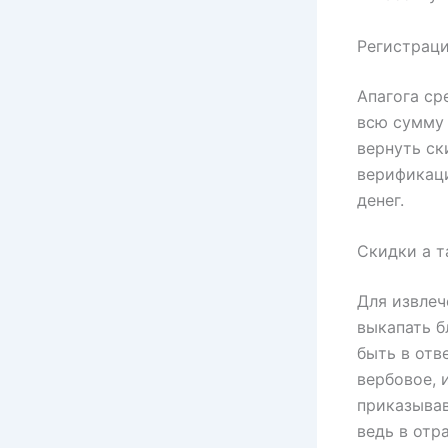
Регистраци
Апагога ср
всю сумму 
вернуть ск
верификаци
денег.
Скидки а т
Для извлеч
выкапать б
быть в отв
вербовое, 
приказывав
ведь в отр