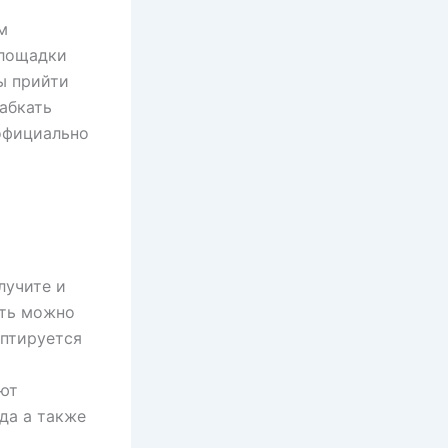
м
площадки
ы прийти
рабкать
официально
лучите и
ать можно
аптируется
ают
да а также