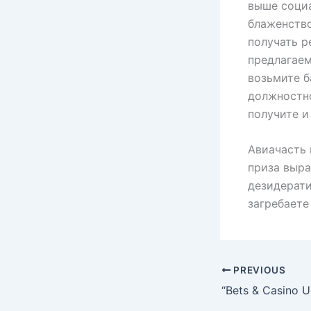
выше социа
блаженство
получать р
предлагаем
возьмите б
должностн
получите и
Авиачасть 
приза выра
дезидерат
загребаете
PREVIOUS