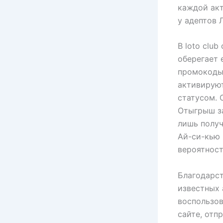
каждой акт
у адептов 
В loto clu
оберегает 
промокоды 
активируют
статусом. 
Отыгрыш за
лишь получ
Ай-си-кью 
вероятнос
Благодарст
известных 
воспользов
сайте, отп