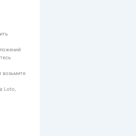
ить
иложений
тесь
и возьмите
a Loto,