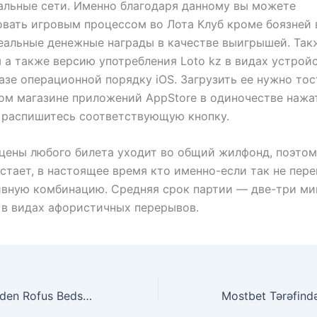
льные сети. Именно благодаря данному вы можете
вать игровым процессом во Лота Клуб кроме боязней
еальные денежные награды в качестве выигрышей. Та
 а также версию употребления Loto kz в видах устрой
азе операционной порядку iOS. Загрузить ее нужно тос
ом магазине приложений AppStore в одиночестве нажа
 распишитесь соответствующую кнопку.
цены любого билета уходит во общий жилфонд, поэто
стает, в настоящее время кто именно-если так не пер
ивную комбинацию. Средняя срок партии — две-три м
 в видах афористичных перерывов.
“Bets & Casino Uden Rofus Bedste Uden Om Rofus ️