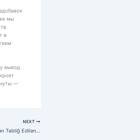
 вдобавок
кже мы
ств
т в
тием
му вывод
екроет
инуты —
NEXT
Mostbet Tərəfindən Təbliğ Edilən Məsuliyyətli İdman Bahis Təcrübələri