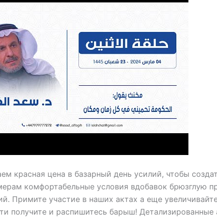
ем красная цена в базарный день усилий, чтобы созда
мерам комфортабельные условия вдобавок брюзглую п
ий. Примите участие в наших актах а еще увеличивайт
ти получите и распишитесь барыш! Детализированные