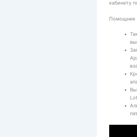
кабинету п
Помощник 
Та
вы
За
Ap
вз
Кр
ап
Вы
Lo
Ал
пя