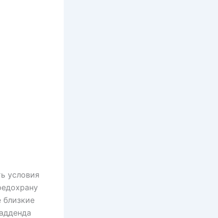
ть условия
редохрану
е близкие
 адденда