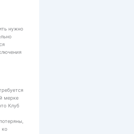
ить нужно
ельно
ся
аключения
требуется
ой мерке
ото Клуб
потеряны,
 ко