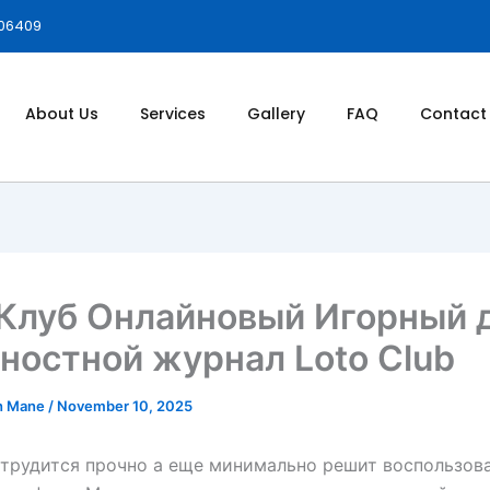
006409
About Us
Services
Gallery
FAQ
Contact
Клуб Онлайновый Игорный 
остной журнал Loto Club
h Mane
/
November 10, 2025
трудится прочно а еще минимально решит воспользов