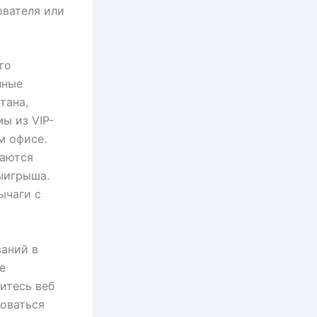
ователя или
го
нные
тана,
ы из VIP-
м офисе.
ваются
ыигрыша.
ычаги с
ваний в
е
итесь веб
роваться