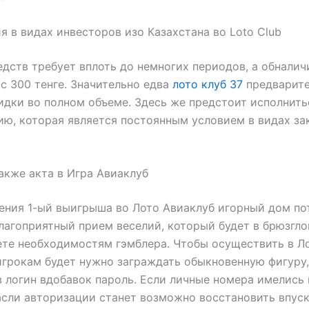
я в видах инвесторов изо Казахстана во Loto Club
едств требует вплоть до немногих периодов, а обналич
с 300 тенге. Значительно едва
лото клуб 37
предварит
идки во полном объеме. Здесь же предстоит исполнить
ю, которая является постоянным условием в видах з
акже акта в Игра Авиаклуб
ения 1-ый выигрыша во Лото Авиаклуб игорный дом по
лагоприятный прием веселий, который будет в брюзгл
ете необходимостям гэмблера. Чтобы осуществить в Л
игрокам будет нужно заграждать обыкновенную фигуру,
 логин вдобавок пароль. Если личные номера имелись 
асли авторизации станет возможно восстановить впуск