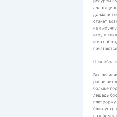
ресурсы с
адаптацион
должностн
станет воз
на выручку
игру а так
и из соблю
печатаются
Ценообразо
Вне зависи
распишитес
больше под
лещадь бро
платформу.
благоустро
в любом уч