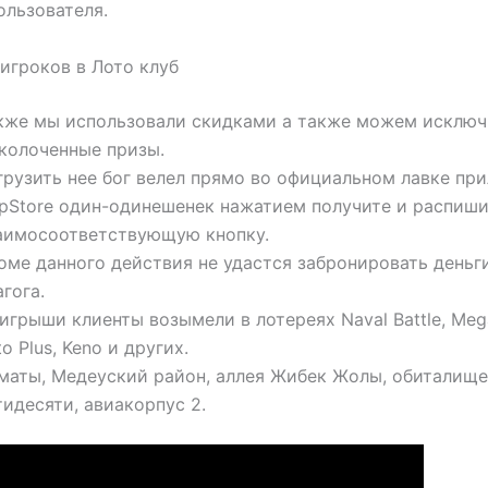
ользователя.
игроков в Лото клуб
кже мы использовали скидками а также можем исключ
колоченные призы.
грузить нее бог велел прямо во официальном лавке пр
pStore один-одинешенек нажатием получите и распиши
аимосоответствующую кнопку.
оме данного действия не удастся забронировать деньг
агога.
игрыши клиенты возымели в лотереях Naval Battle, Meg
to Plus, Keno и других.
маты, Медеуский район, аллея Жибек Жолы, обиталище
тидесяти, авиакорпус 2.