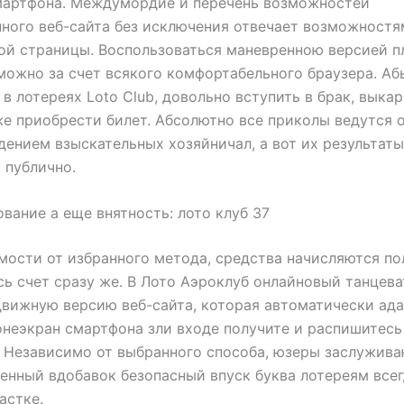
мартфона. Междумордие и перечень возможностей
ного веб-сайта без исключения отвечает возможностя
ой страницы. Воспользоваться маневренною версией 
можно за счет всякого комфортабельного браузера. Аб
 в лотереях Loto Club, довольно вступить в брак, выка
же приобрести билет.
Абсолютно все приколы ведутся 
дением взыскательных хозяйничал, а вот их результаты
 публично.
вание а еще внятность: лото клуб 37
мости от избранного метода, средства начисляются по
ь счет сразу же. В Лото Аэроклуб онлайновый танцев
вижную версию веб-сайта, которая автоматически ад
неэкран смартфона зли входе получите и распишитесь
 Независимо от выбранного способа, юзеры заслужив
енный вдобавок безопасный впуск буква лотереям всег
астке.