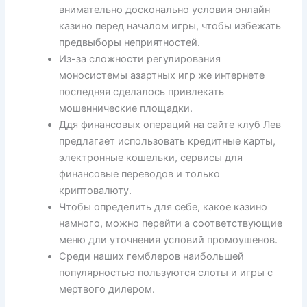
внимательно досконально условия онлайн
казино перед началом игры, чтобы избежать
предвыборы неприятностей.
Из-за сложности регулирования
моносистемы азартных игр же интернете
последняя сделалось привлекать
мошеннические площадки.
Ддя финансовых операций на сайте клуб Лев
предлагает использовать кредитные карты,
электронные кошельки, сервисы для
финансовые переводов и только
криптовалюту.
Чтобы определить для себе, какое казино
намного, можно перейти а соответствующие
меню дли уточнения условий промоушенов.
Среди наших гемблеров наибольшей
популярностью пользуются слоты и игры с
мертвого дилером.