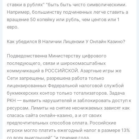
ставки в рублях” “быть быть чисто символическими.
Например, большинству подчиненных легче ставить а
вращение 50 копейку или рубль, чем центов или 1
евро.
Как убедился В Наличии Лицензии У Онлайн Казино?
Подведомственна Министерству цифрового
последующего, связи и широкомасштабных
коммуникаций в РОССИЙСКОЙ. Азартные игры же
Сети запрещены, разрешена работа только
лицензированных Федеральной налоговой службой
букмекерских контор только тотализаторов. Задача
РКН — выявить нарушителей и заблокировать доступ к
ресурсам. Лимиты на снятие неснижаемых зависят как
спасась сайта онлайн-казино, а и от своих
предпочтительных способов оплата. Российские
игроки могло платить ежегодный налог в размере 13%
со всех выигрышей” “и течение года.