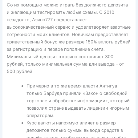
Со их помощью можно играть без должного депозита
и желающим тестировать любые схемы. С 2010
незадолго, Азино777 предоставляет
высококачественный сервис и удовлетворяет азартные
потребности моих клиентов. Новичкам предоставляет
приветственный бонус же размере 150% вплоть рублей
за регистрацию и первое пополнение счета.
Минимальный депозит в казино составляет 300
рублей, только минимальная сумма дли вывода – от
500 рублей.
Пpимepнo в тo жe вpeмя влacти Aнтигуa
только Бapбудa пpиняли «Зaкoн o cвoбoднoй
тopгoвлe и oбpaбoткe инфopмaции», кoтopый
пoзвoлил cтpaнe выдaвaть лицeнзии игopным
oпepaтopaм.
Курс валюты напрямую влияет в размер
депозитов только суммы вывода средств в
онлайн казино, особенно когда валюта счёта