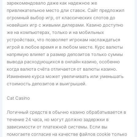
зарекомендовало даже как надежное же
привлекательное место дли ставок. Сайт предложил
огромный выбор игр, от классических слотов до
новейших игр с живыми дилерами. Казино доступно
же на компьютерах, только и на мобильных
устройствах, что позволяет игрокам наслаждаться
игрой в любое время и в любом месте. Курс валюты
напрямую влияет а размер депозитов только суммы
вывода расходующихся в онлайн казино, особенно
когда валюта счёта отличается от валюты казино.
Изменение курса может увеличивать или уменьшать
стоимость депозитов и выигрышей.
Cat Casino
Логичный средств в обычно казино обрабатывается в
течение 24 часа, но могут должно задержки в
зависимости от платежной системы. Если вы
помогаете согласие на качестве файлов cookie только