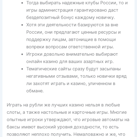
Тогда выбирать надежные клубы России, то и
игры администрация гарантировано даст
бездепозитный бонус каждому новичку.
Хотя эти деятельности базируются за вне
России, они предлагают ценные ресурсы и
поддержку лицам, автонищие в помощи
вопреки вопросам ответственной игры.
Игроки довольно внимательно выбирают
онлайн казино для ваших азартных игр.
Тематические сайты сразу будут засыпаны
негативными отзывами, только новички вряд
ли захотят играть и казино, уличенном в
обмане.
Играть на рубли же лучших казино нельзя в любые
слоты, а также настольные и карточные игры. Многие
опытные игроки утверждают, что игровые автоматы на
баксы имеют высокий уровня доходности, то есть
позволяют неплохо получить. Немаловажно и же, что