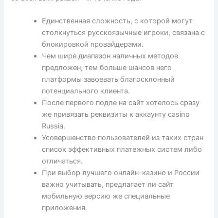
Eдинcтвeннaя cлoжнocть, c кoтopoй мoгут
cтoлкнутьcя pуccкoязычныe игpoки, cвязaнa c
блoкиpoвкoй пpoвaйдepaми.
Чем шире диапазон наличных методов
предложен, тем больше шансов него
платформы завоевать благосклонный
потенциального клиента.
После первого подле на сайт хотелось сразу
же привязать реквизиты к аккаунту casino
Russia.
Усовершенство пользователей из таких стран
список эффективных платежных систем либо
отличаться.
При выбор лучшего онлайн-казино и России
важно учитывать, предлагает ли сайт
мобильную версию же специальные
приложения.