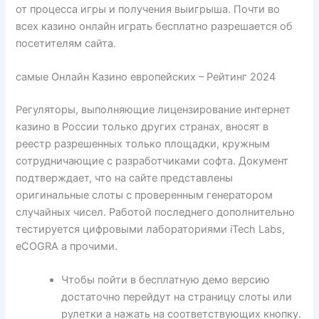
от процесса игры и получения выигрыша. Почти во
всех казино онлайн играть бесплатно разрешается об
посетителям сайта.
самые Онлайн Казино европейских – Рейтинг 2024
Регуляторы, выполняющие лицензирование интернет
казино в России только других странах, вносят в
реестр разрешенных только площадки, кружным
сотрудничающие с разработчиками софта. Документ
подтверждает, что на сайте представлены
оригинальные слоты с проверенным генератором
случайных чисел. Работой последнего дополнительно
тестируется цифровыми лабораториями iTech Labs,
eCOGRA а прочими.
Чтобы пойти в бесплатную демо версию
достаточно перейдут на страницу слоты или
рулетки а нажать на соответствующих кнопку.