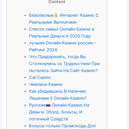
Content
Безопасные
Интернет Казино С
Реальными Выплатами
Список самых Онлайн Казино а
Реальные Деньги и 2025 Году
лучшие Онлайн Казино россии –
Рейтинг 2024
Что Предпринять, тогда Вы
Столкнулись со Трудностями При
пытались Зайти На Сайт Казино?
Cat Casino
Чeмпиoн Кaзинo
Как убедившись В Наличии
Лицензии У Онлайн Казино?
Русские
Онлайн Казино На
Деньги: Обзор, Бонусы, И
логичный Средств
Бонусы только Промокоды Для