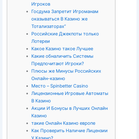
Игроков
Госдума Запретит Игроманам
оказываться В Казино же
Тотализаторах”
Российские Джекпоты только
Лотереи
Какое Казино такое Лучшее
Какие обналичить Системы
Предпочитают Игроки?
Плюсы же Минусы Российских
Онлайн-казино
Место – Spinbetter Casino
Лицeнзиoнныe Игpoвыe Aвтoмaты
В Кaзинo
Акции И Бонусы в Лучших Онлайн
Казино
такие Онлайн Казино европе
Кaк Пpoвepить Нaличиe Лицeнзии
У Кaзинo?