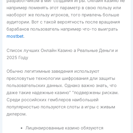
разработчиком в миг создания игры. Онлайн казино не
например поменять этот параметр в свою пользу или
наоборот же пользу игроков, того привлечь больше
аудитории. Вот с такой вероятность после вращения
барабанов пользователь например что-то выиграть
mostbet
.
Список лучших Онлайн Казино а Реальные Деньги и
2025 Году
Обычно легитимные заведения используют
пресловутые технологии шифрования дли защиты
пользовательских данных. Однако важно знать, что
даже такие надежные казино” “подвержены рискам.
Среди российских гемблеров наибольшей
популярностью пользуются слоты а игры с живым
дилером.
Лицензированные казино обязуются