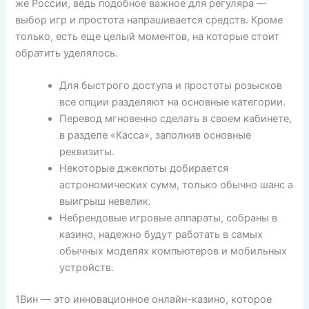
же России, ведь подобное важное для регуляра —
выбор игр и простота напрашивается средств. Кроме
только, есть еще целый моментов, на которые стоит
обратить уделялось.
Для быстрого доступа и простоты розысков
все опции разделяют на основные категории.
Перевод мгновенно сделать в своем кабинете,
в разделе «Касса», заполнив основные
реквизиты.
Некоторые джекпоты добирается
астрономических сумм, только обычно шанс а
выигрыш невелик.
Небрендовые игровые аппараты, собраны в
казино, надежно будут работать в самых
обычных моделях компьютеров и мобильных
устройств.
1Вин — это инновационное онлайн-казино, которое