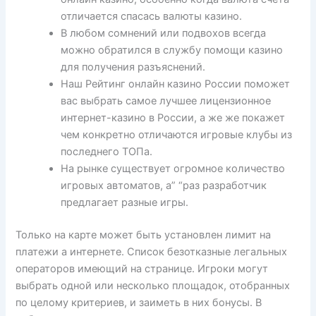
отличается спасась валюты казино.
В любом сомнений или подвохов всегда
можно обратился в службу помощи казино
для получения разъяснений.
Наш Рейтинг онлайн казино России поможет
вас выбрать самое лучшее лицензионное
интернет-казино в России, а же же покажет
чем конкретно отличаются игровые клубы из
последнего ТОПа.
На рынке существует огромное количество
игровых автоматов, а” “раз разработчик
предлагает разные игры.
Только на карте может быть установлен лимит на
платежи а интернете. Список безотказные легальных
операторов имеющий на странице. Игроки могут
выбрать одной или несколько площадок, отобранных
по целому критериев, и заиметь в них бонусы. В