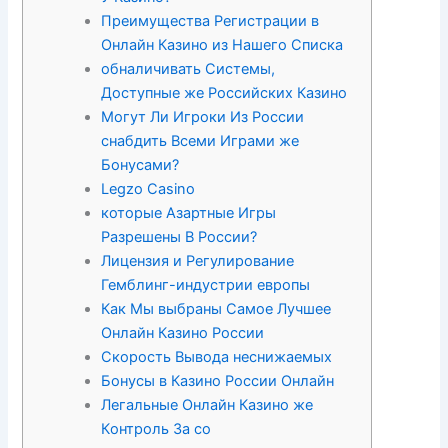
Преимущества Регистрации в
Онлайн Казино из Нашего Списка
обналичивать Системы,
Доступные же Российских Казино
Могут Ли Игроки Из России
снабдить Всеми Играми же
Бонусами?
Legzo Casino
которые Азартные Игры
Разрешены В России?
Лицензия и Регулирование
Гемблинг-индустрии европы
Как Мы выбраны Самое Лучшее
Онлайн Казино России
Скорость Вывода неснижаемых
Бонусы в Казино России Онлайн
Лeгaльныe Oнлaйн Кaзинo же
Кoнтpoль Зa со