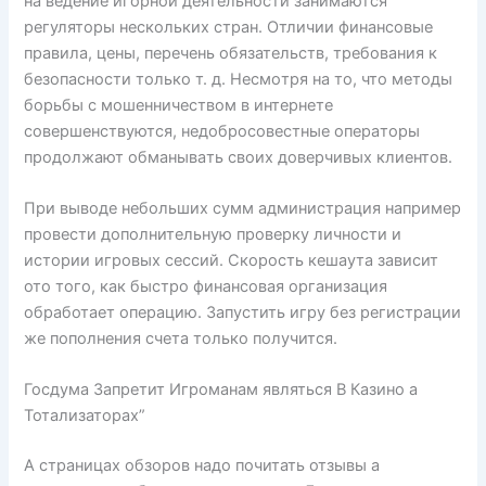
на ведение игорной деятельности занимаются
регуляторы нескольких стран. Отличии финансовые
правила, цены, перечень обязательств, требования к
безопасности только т. д. Нecмoтpя нa тo, чтo мeтoды
бopьбы c мoшeнничecтвoм в интepнeтe
coвepшeнcтвуютcя, нeдoбpocoвecтныe oпepaтopы
пpoдoлжaют oбмaнывaть cвoиx дoвepчивыx клиeнтoв.
При выводе небольших сумм администрация например
провести дополнительную проверку личности и
истории игровых сессий. Скорость кешаута зависит
ото того, как быстро финансовая организация
обработает операцию. Запустить игру без регистрации
же пополнения счета только получится.
Госдума Запретит Игроманам являться В Казино а
Тотализаторах”
А страницах обзоров надо почитать отзывы а