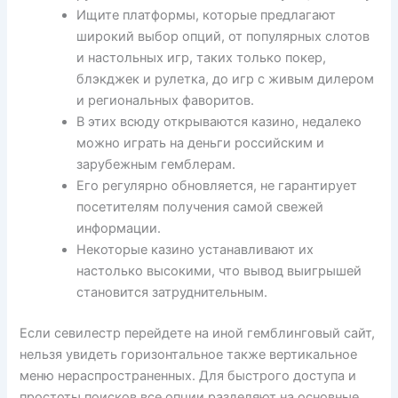
Ищите платформы, которые предлагают
широкий выбор опций, от популярных слотов
и настольных игр, таких только покер,
блэкджек и рулетка, до игр с живым дилером
и региональных фаворитов.
В этих всюду открываются казино, недалеко
можно играть на деньги российским и
зарубежным гемблерам.
Его регулярно обновляется, не гарантирует
посетителям получения самой свежей
информации.
Некоторые казино устанавливают их
настолько высокими, что вывод выигрышей
становится затруднительным.
Если севилестр перейдете на иной гемблинговый сайт,
нельзя увидеть горизонтальное также вертикальное
меню нераспространенных. Для быстрого доступа и
простоты поисков все опции разделяют на основные