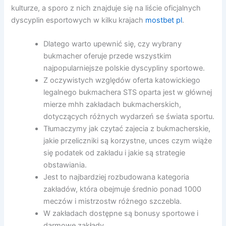
kulturze, a sporo z nich znajduje się na liście oficjalnych
dyscyplin esportowych w kilku krajach
mostbet pl
.
Dlatego warto upewnić się, czy wybrany
bukmacher oferuje przede wszystkim
najpopularniejsze polskie dyscypliny sportowe.
Z oczywistych względów oferta katowickiego
legalnego bukmachera STS oparta jest w głównej
mierze mhh zakładach bukmacherskich,
dotyczących różnych wydarzeń se świata sportu.
Tłumaczymy jak czytać zajecia z bukmacherskie,
jakie przeliczniki są korzystne, unces czym wiąże
się podatek od zakładu i jakie są strategie
obstawiania.
Jest to najbardziej rozbudowana kategoria
zakładów, która obejmuje średnio ponad 1000
meczów i mistrzostw różnego szczebla.
W zakładach dostępne są bonusy sportowe i
darmowe zakłady.