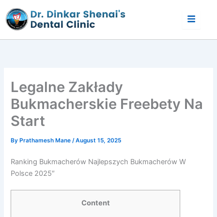
Skip
to
content
Legalne Zakłady
Bukmacherskie Freebety Na
Start
By
Prathamesh Mane
/
August 15, 2025
Ranking Bukmacherów Najlepszych Bukmacherów W
Polsce 2025″
Content