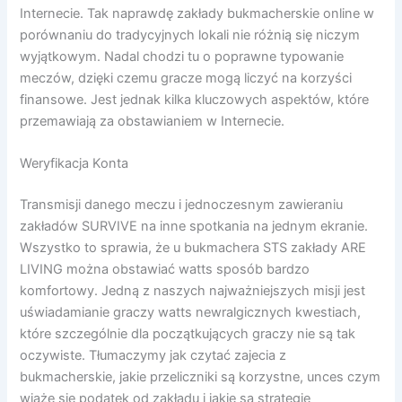
Internecie. Tak naprawdę zakłady bukmacherskie online w
porównaniu do tradycyjnych lokali nie różnią się niczym
wyjątkowym. Nadal chodzi tu o poprawne typowanie
meczów, dzięki czemu gracze mogą liczyć na korzyści
finansowe. Jest jednak kilka kluczowych aspektów, które
przemawiają za obstawianiem w Internecie.
Weryfikacja Konta
Transmisji danego meczu i jednoczesnym zawieraniu
zakładów SURVIVE na inne spotkania na jednym ekranie.
Wszystko to sprawia, że u bukmachera STS zakłady ARE
LIVING można obstawiać watts sposób bardzo
komfortowy. Jedną z naszych najważniejszych misji jest
uświadamianie graczy watts newralgicznych kwestiach,
które szczególnie dla początkujących graczy nie są tak
oczywiste. Tłumaczymy jak czytać zajecia z
bukmacherskie, jakie przeliczniki są korzystne, unces czym
wiąże się podatek od zakładu i jakie są strategie