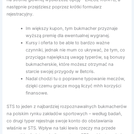
następnie przejdziesz poprzez krótki formularz
rejestracyjny.
Im większy kupon, tym bukmacher przyznaje
wyższą premię dla ewentualnej wygranej.
Kursy i oferta to be able to bardzo ważne
czynniki, jednak nie mum co ukrywać, że tym, co
przyciąga największą uwagę typerów, są bonusy
bukmacherskie, które możesz otrzymać na
starcie swojej przygody w Betcris.
Nadal chodzi tu o poprawne typowanie meczów,
dzięki czemu gracze mogą liczyć mhh korzyści
finansowe.
STS to jeden z najbardziej rozpoznawalnych bukmacherów
na polskim rynku zakładów sportowych – według badań,
co drugi typer rejestruje swoje konto do obstawiania
właśnie w STS. Wpływ na taki lewis rzeczy ma przede