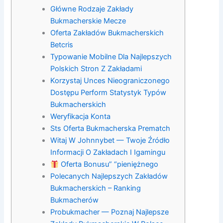
Główne Rodzaje Zakłady
Bukmacherskie Mecze
Oferta Zakładów Bukmacherskich
Betcris
Typowanie Mobilne Dla Najlepszych
Polskich Stron Z Zakładami
Korzystaj Unces Nieograniczonego
Dostępu Perform Statystyk Typów
Bukmacherskich
Weryfikacja Konta
Sts Oferta Bukmacherska Prematch
Witaj W Johnnybet — Twoje Źródło
Informacji O Zakładach I Igamingu
Oferta Bonusu” “pieniężnego
Polecanych Najlepszych Zakładów
Bukmacherskich – Ranking
Bukmacherów
Probukmacher — Poznaj Najlepsze