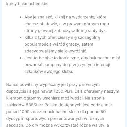
kursy bukmacherskie.
Aby je znaleźć, kliknij na wydarzenie, które
chcesz obstawić, a w prawym górnym rogu
strony głównej zobaczysz ikonę statystyk.
Kilka z tych ofert cieszy się szczególną
popularnością wśród graczy, zatem
zdecydowaliśmy się je wyróżnić.
Jest to be able to konieczne, aby bukmacher miał
pewność company do przejrzystych intencji
członków swojego klubu.
Bonus powitalny wypłacany jest przy pierwszym
depozycie i sięga nawet 1250 PLN. Dziś oferujemy naszym
klientom ogromny wachlarz możliwości. Na stronie
zakładów 888Starz Polska dostępnych jest codziennie
ponad 1000 zdarzeń bukmacherskich dla ponad 50
dyscyplin sportowych prezentowanych w różnych
sekcjach. Do gry można wykorzystać różne waluty, a