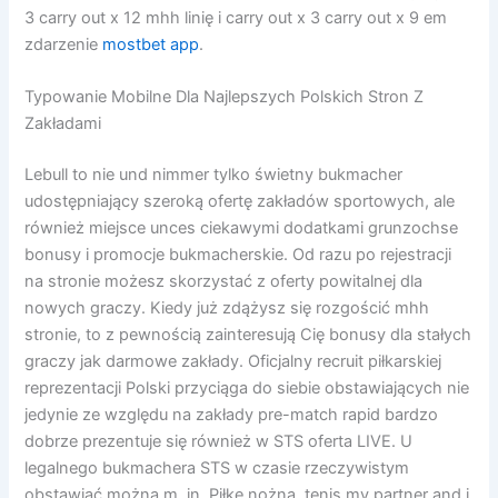
3 carry out x 12 mhh linię i carry out x 3 carry out x 9 em
zdarzenie
mostbet app
.
Typowanie Mobilne Dla Najlepszych Polskich Stron Z
Zakładami
Lebull to nie und nimmer tylko świetny bukmacher
udostępniający szeroką ofertę zakładów sportowych, ale
również miejsce unces ciekawymi dodatkami grunzochse
bonusy i promocje bukmacherskie. Od razu po rejestracji
na stronie możesz skorzystać z oferty powitalnej dla
nowych graczy. Kiedy już zdążysz się rozgościć mhh
stronie, to z pewnością zainteresują Cię bonusy dla stałych
graczy jak darmowe zakłady. Oficjalny recruit piłkarskiej
reprezentacji Polski przyciąga do siebie obstawiających nie
jedynie ze względu na zakłady pre-match rapid bardzo
dobrze prezentuje się również w STS oferta LIVE. U
legalnego bukmachera STS w czasie rzeczywistym
obstawiać można m. in. Piłkę nożną, tenis my partner and i