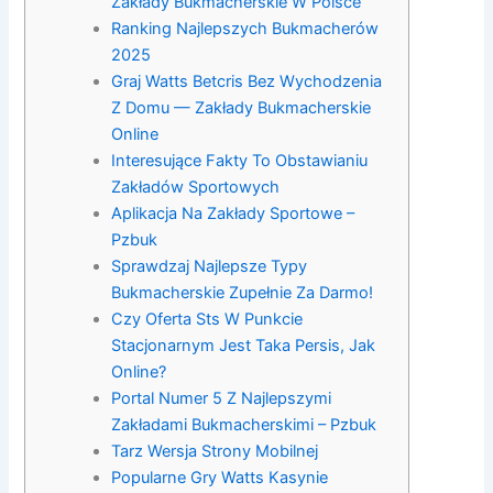
Zakłady Bukmacherskie W Polsce
Ranking Najlepszych Bukmacherów
2025
Graj Watts Betcris Bez Wychodzenia
Z Domu — Zakłady Bukmacherskie
Online
Interesujące Fakty To Obstawianiu
Zakładów Sportowych
Aplikacja Na Zakłady Sportowe –
Pzbuk
Sprawdzaj Najlepsze Typy
Bukmacherskie Zupełnie Za Darmo!
Czy Oferta Sts W Punkcie
Stacjonarnym Jest Taka Persis, Jak
Online?
Portal Numer 5 Z Najlepszymi
Zakładami Bukmacherskimi – Pzbuk
Tarz Wersja Strony Mobilnej
Popularne Gry Watts Kasynie