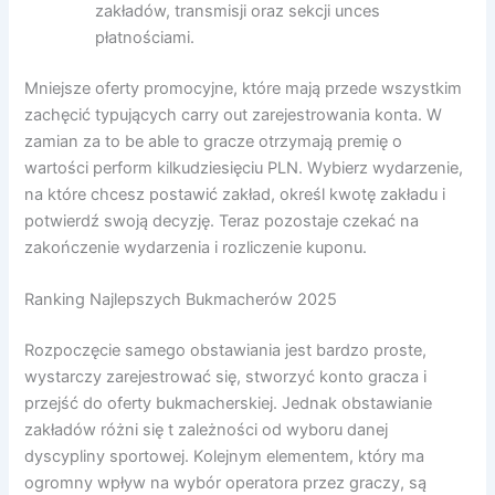
zakładów, transmisji oraz sekcji unces
płatnościami.
Mniejsze oferty promocyjne, które mają przede wszystkim
zachęcić typujących carry out zarejestrowania konta. W
zamian za to be able to gracze otrzymają premię o
wartości perform kilkudziesięciu PLN. Wybierz wydarzenie,
na które chcesz postawić zakład, określ kwotę zakładu i
potwierdź swoją decyzję. Teraz pozostaje czekać na
zakończenie wydarzenia i rozliczenie kuponu.
Ranking Najlepszych Bukmacherów 2025
Rozpoczęcie samego obstawiania jest bardzo proste,
wystarczy zarejestrować się, stworzyć konto gracza i
przejść do oferty bukmacherskiej. Jednak obstawianie
zakładów różni się t zależności od wyboru danej
dyscypliny sportowej. Kolejnym elementem, który ma
ogromny wpływ na wybór operatora przez graczy, są