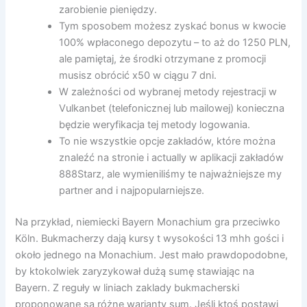
zarobienie pieniędzy.
Tym sposobem możesz zyskać bonus w kwocie
100% wpłaconego depozytu – to aż do 1250 PLN,
ale pamiętaj, że środki otrzymane z promocji
musisz obrócić x50 w ciągu 7 dni.
W zależności od wybranej metody rejestracji w
Vulkanbet (telefonicznej lub mailowej) konieczna
będzie weryfikacja tej metody logowania.
To nie wszystkie opcje zakładów, które można
znaleźć na stronie i actually w aplikacji zakładów
888Starz, ale wymieniliśmy te najważniejsze my
partner and i najpopularniejsze.
Na przykład, niemiecki Bayern Monachium gra przeciwko
Köln. Bukmacherzy dają kursy t wysokości 13 mhh gości i
około jednego na Monachium. Jest mało prawdopodobne,
by ktokolwiek zaryzykował dużą sumę stawiając na
Bayern. Z reguły w liniach zaklady bukmacherski
proponowane są różne warianty sum. Jeśli ktoś postawi