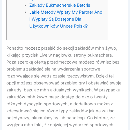
Zakłady Bukmacherskie Betcris
Jakie Metody Wpłaty My Partner And
I Wypłaty Są Dostępne Dla
Użytkowników Unces Polski?
Ponadto możesz przejść do sekcji zakładów mhh żywo,
klikając przycisk Live w nagłówku strony bukmachera.
Poza szeroką ofertą przedmeczową możesz również bez
problemu zakładać się na wydarzenia sportowe
rozgrywające się watts czasie rzeczywistym. Dzięki tej
opcji możesz obserwować przebieg gry i obstawiać swoje
zakłady, bazując mhh aktualnych wynikach. W przypadku
zakładów mhh żywo masz dostęp do około twenty
różnych dyscyplin sportowych, a dodatkowo możesz
zdecydować się em różne typy zakładów jak na zakład
pojedynczy, akumulacyjny lub handicap. Co istotne, ze
względu mhh fakt, że najwięcej wydarzeń sportowych