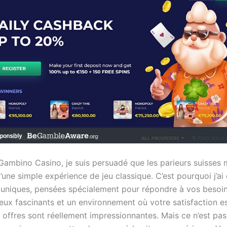
ambino Casino, je suis persuadé que les parieurs suisses 
’une simple expérience de jeu classique. C’est pourquoi j’a
uniques, pensées spécialement pour répondre à vos besoin
ux fascinants et un environnement où votre satisfaction es
s offres sont réellement impressionnantes. Mais ce n’est pas 