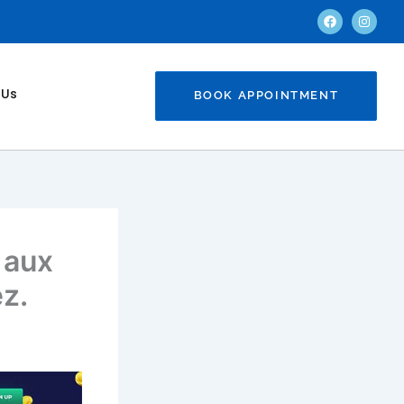
F
I
a
n
c
s
e
t
b
a
o
g
o
r
 Us
BOOK APPOINTMENT
k
a
m
 aux
ez.