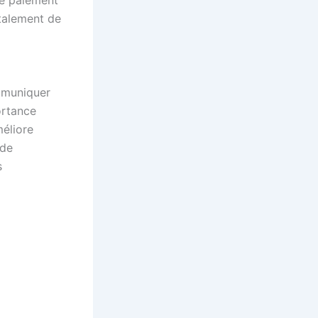
de paiement
otalement de
mmuniquer
ortance
éliore
 de
s