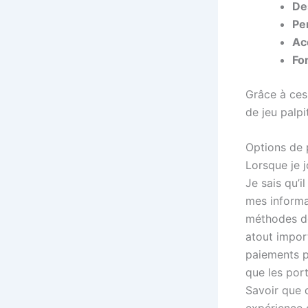
De
Pe
Ac
Fon
Grâce à ces 
de jeu palp
Options de
Lorsque je 
Je sais qu’i
mes informa
méthodes de
atout impor
paiements pr
que les port
Savoir que 