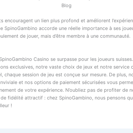
s encouragent un lien plus profond et améliorent l’expérien
e SpinoGambino accorde une réelle importance à ses joueur
seulement de jouer, mais d’être membre à une communauté.
SpinoGambino Casino se surpasse pour les joueurs suisses
ns exclusives, notre vaste choix de jeux et notre service c
l, chaque session de jeu est conçue sur mesure. De plus, n
onviviale et nos options de paiement sécurisées vous perme
inement de votre expérience. N’oubliez pas de profiter de n
e fidélité attractif : chez SpinoGambino, nous pensons q
leur !