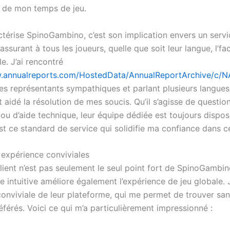
 de mon temps de jeu.
ctérise SpinoGambino, c’est son implication envers un servi
assurant à tous les joueurs, quelle que soit leur langue, l’faci
e. J’ai rencontré
w.annualreports.com/HostedData/AnnualReportArchive/c
s représentants sympathiques et parlant plusieurs langues,
idé la résolution de mes soucis. Qu’il s’agisse de question
ou d’aide technique, leur équipe dédiée est toujours dispo
est ce standard de service qui solidifie ma confiance dans c
 expérience conviviales
lient n’est pas seulement le seul point fort de SpinoGambin
e intuitive améliore également l’expérience de jeu globale. 
onviviale de leur plateforme, qui me permet de trouver sans
férés. Voici ce qui m’a particulièrement impressionné :