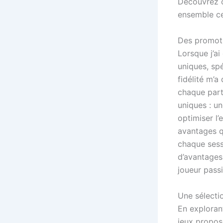
Découvrez c
ensemble ce
Des promoti
Lorsque j’a
uniques, sp
fidélité m’
chaque part
uniques : u
optimiser l’
avantages q
chaque sess
d’avantages
joueur pass
Une sélecti
En explorant
jeux propos