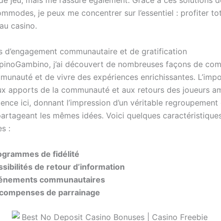
de jeu, mais me rassure également. Grâce à ces solutions 
ommodes, je peux me concentrer sur l’essentiel : profiter t
au casino.
d’engagement communautaire et de gratification
pinoGambino, j’ai découvert de nombreuses façons de co
munauté et de vivre des expériences enrichissantes. L’imp
x apports de la communauté et aux retours des joueurs am
ience ici, donnant l’impression d’un véritable regroupement
artageant les mêmes idées. Voici quelques caractéristique
s :
ogrammes de fidélité
sibilités de retour d’information
énements communautaires
compenses de parrainage