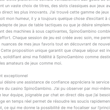
ant un vaste choix de titres, des slots classiques aux jeux a
 direct les plus innovants. J’ai trouvé cette gamme de jeux 
oit mon humeur, il y a toujours quelque chose d’excitant à 
 adepte de jeux de table tactiques ou que je désire simple
ant des machines à sous captivantes, SpinoGambino comb
 effort. Chaque session de jeu est créée avec soin, me per
es nuances de mes jeux favoris tout en découvrant de nouvel
s. Cette proposition unique garantit que chaque séjour est 
e, solidifiant ainsi ma fidélité à SpinoGambino comme desti
 les amateurs de jeux comme moi.
nt exceptionnel
i désire une assistance de confiance appréciera le service 
ire du casino SpinoGambino. J’ai pu observer par moi-mêm
e leur équipe, joignable par chat en direct dès que j’ai besoi
ge en temps réel permet de résoudre les soucis rapidemen
, ce qui me donne la possibilité de me focaliser sur l’princip