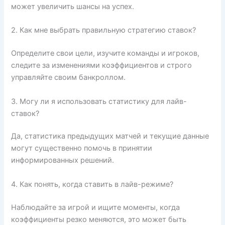
может увеличить шансы на успех.
2. Как мне выбрать правильную стратегию ставок?
Определите свои цели, изучите команды и игроков,
следите за изменениями коэффициентов и строго
управляйте своим банкроллом.
3. Могу ли я использовать статистику для лайв-
ставок?
Да, статистика предыдущих матчей и текущие данные
могут существенно помочь в принятии
информированных решений.
4. Как понять, когда ставить в лайв-режиме?
Наблюдайте за игрой и ищите моменты, когда
коэффициенты резко меняются, это может быть