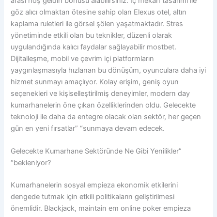
arası hoş geldin bonusu alabilirsiniz. İç mekan tasarımı ile
göz alıcı olmaktan ötesine sahip olan Elexus otel, altın
kaplama ruletleri ile görsel şölen yaşatmaktadır. Stres
yönetiminde etkili olan bu teknikler, düzenli olarak
uygulandığında kalıcı faydalar sağlayabilir mostbet.
Dijitalleşme, mobil ve çevrim içi platformların
yaygınlaşmasıyla hızlanan bu dönüşüm, oyunculara daha iyi
hizmet sunmayı amaçlıyor. Kolay erişim, geniş oyun
seçenekleri ve kişiselleştirilmiş deneyimler, modern day
kumarhanelerin öne çıkan özelliklerinden oldu. Gelecekte
teknoloji ile daha da entegre olacak olan sektör, her geçen
gün en yeni fırsatlar” “sunmaya devam edecek.
Gelecekte Kumarhane Sektöründe Ne Gibi Yenilikler”
“bekleniyor?
Kumarhanelerin sosyal empieza ekonomik etkilerini
dengede tutmak için etkili politikaların geliştirilmesi
önemlidir. Blackjack, maintain em online poker empieza