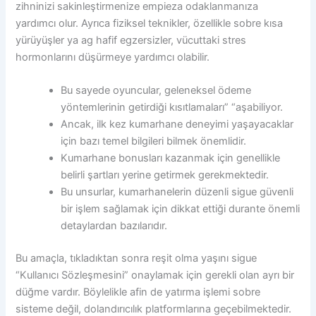
zihninizi sakinleştirmenize empieza odaklanmanıza
yardımcı olur. Ayrıca fiziksel teknikler, özellikle sobre kısa
yürüyüşler ya ag hafif egzersizler, vücuttaki stres
hormonlarını düşürmeye yardımcı olabilir.
Bu sayede oyuncular, geleneksel ödeme
yöntemlerinin getirdiği kısıtlamaları” “aşabiliyor.
Ancak, ilk kez kumarhane deneyimi yaşayacaklar
için bazı temel bilgileri bilmek önemlidir.
Kumarhane bonusları kazanmak için genellikle
belirli şartları yerine getirmek gerekmektedir.
Bu unsurlar, kumarhanelerin düzenli sigue güvenli
bir işlem sağlamak için dikkat ettiği durante önemli
detaylardan bazılarıdır.
Bu amaçla, tıkladıktan sonra reşit olma yaşını sigue
“Kullanıcı Sözleşmesini” onaylamak için gerekli olan ayrı bir
düğme vardır. Böylelikle afin de yatırma işlemi sobre
sisteme değil, dolandırıcılık platformlarına geçebilmektedir.