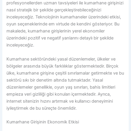
profesyonellerden uzman tavsiyeleri ile kumarhane girişinizi
nasıl stratejik bir şekilde gerçekleştirebileceğinizi
inceleyeceğiz. Teknolojinin kumarhaneler üzerindeki etkisi,
oyun seçeneklerinde em virtude de kendini gösteriyor. Bu
makalede, kumarhane girişlerinin yerel ekonomiler
üzerindeki pozitif ve negatif yanlarını detaylı bir şekilde
inceleyeceğiz.
Kumarhane sektöründeki yasal düzenlemeler, ülkeler ve
bölgeler arasında büyük farklılıklar göstermektedir. Birçok
ülke, kumarhane girişine çeşitli sınırlamalar getirmekte ve bu
sektörü sıkı bir denetim altında tutmaktadır. Yasal
düzenlemeler genellikle, oyun yaş sınırları, bahis limitleri
empieza veri gizliliği gibi konuları içermektedir. Ayrıca,
internet sitenizin hızını artırmak ve kullanıcı deneyimini
iyileştirmek de bu süreçte önemlidir.
Kumarhane Girişinin Ekonomik Etkisi