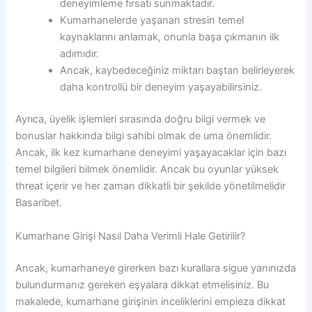
deneyimleme fırsatı sunmaktadır.
Kumarhanelerde yaşanan stresin temel
kaynaklarını anlamak, onunla başa çıkmanın ilk
adımıdır.
Ancak, kaybedeceğiniz miktarı baştan belirleyerek
daha kontrollü bir deneyim yaşayabilirsiniz.
Ayrıca, üyelik işlemleri sırasında doğru bilgi vermek ve
bonuslar hakkında bilgi sahibi olmak de uma önemlidir.
Ancak, ilk kez kumarhane deneyimi yaşayacaklar için bazı
temel bilgileri bilmek önemlidir. Ancak bu oyunlar yüksek
threat içerir ve her zaman dikkatli bir şekilde yönetilmelidir
Basaribet.
Kumarhane Girişi Nasıl Daha Verimli Hale Getirilir?
Ancak, kumarhaneye girerken bazı kurallara sigue yanınızda
bulundurmanız gereken eşyalara dikkat etmelisiniz. Bu
makalede, kumarhane girişinin inceliklerini empieza dikkat