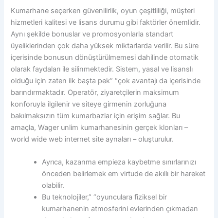
Kumarhane seçerken güvenilirlik, oyun çeşitliliği, müşteri
hizmetleri kalitesi ve lisans durumu gibi faktörler önemlidir.
Aynı şekilde bonuslar ve promosyonlarla standart
üyeliklerinden çok daha yüksek miktarlarda verilir. Bu süre
içerisinde bonusun dönüştürülmemesi dahilinde otomatik
olarak faydaları ile silinmektedir. Sistem, yasal ve lisanslı
olduğu için zaten ilk başta pek” “çok avantajı da içerisinde
barındırmaktadır. Operatör, ziyaretçilerin maksimum
konforuyla ilgilenir ve siteye girmenin zorluğuna
bakılmaksızın tüm kumarbazlar için erişim sağlar. Bu
amaçla, Wager unlim kumarhanesinin gerçek klonları –
world wide web internet site aynaları – oluşturulur.
Ayrıca, kazanma empieza kaybetme sınırlarınızı
önceden belirlemek em virtude de akıllı bir hareket
olabilir.
Bu teknolojiler,” “oyunculara fiziksel bir
kumarhanenin atmosferini evlerinden çıkmadan