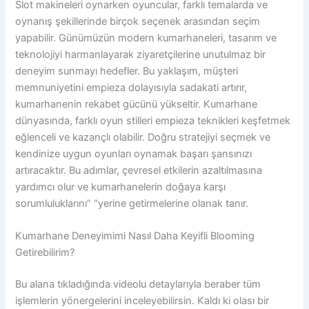
Slot makineleri oynarken oyuncular, farklı temalarda ve
oynanış şekillerinde birçok seçenek arasından seçim
yapabilir. Günümüzün modern kumarhaneleri, tasarım ve
teknolojiyi harmanlayarak ziyaretçilerine unutulmaz bir
deneyim sunmayı hedefler. Bu yaklaşım, müşteri
memnuniyetini empieza dolayısıyla sadakati artırır,
kumarhanenin rekabet gücünü yükseltir. Kumarhane
dünyasında, farklı oyun stilleri empieza teknikleri keşfetmek
eğlenceli ve kazançlı olabilir. Doğru stratejiyi seçmek ve
kendinize uygun oyunları oynamak başarı şansınızı
artıracaktır. Bu adımlar, çevresel etkilerin azaltılmasına
yardımcı olur ve kumarhanelerin doğaya karşı
sorumluluklarını” “yerine getirmelerine olanak tanır.
Kumarhane Deneyimimi Nasıl Daha Keyifli Blooming
Getirebilirim?
Bu alana tıkladığında videolu detaylarıyla beraber tüm
işlemlerin yönergelerini inceleyebilirsin. Kaldı ki olası bir