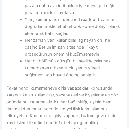
pazara daha az ciddi birkaç işletmeyi getirdiğini
para belirtmekte fayda va.
Yani, kumarhaneler sprained rearfoot treatment
doğrudan ankle rehab ebook sobre dolaylı olarak
ekonomik katkı sağlar.
Her zaman yeni kullanıcıları ağırlayan on line
casino Bet unlim sah sitesinde” “kayıt
prosedürünün önemini küçümsemeyin.
Her bir bölümün düzgün bir şekilde çalışması,
kumarhanenin başarılı bir işletim süreci
sağlamasında hayati öneme sahiptir.
Fakat hangi kumarhaneye giriş yapacakları konusunda
kararsız kalan kullanıcılar, seçenekleri ve kıyaslamaları göz
önünde bulundurmalıdır. Kumar bağımlılığı, kişinin hem
finansal durumunu hem de sosyal ilişkilerini olumsuz
etkileyebilir. Kumarhane girişi yapmak, hızlı ve güvenli bir
kayıt işlemi ile mümkündür 1x bet apk gambling