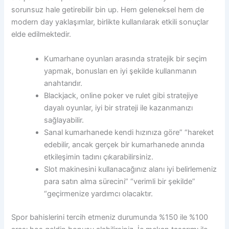
sorunsuz hale getirebilir bin up. Hem geleneksel hem de
modern day yaklaşımlar, birlikte kullanılarak etkili sonuçlar
elde edilmektedir.
Kumarhane oyunları arasında stratejik bir seçim
yapmak, bonusları en iyi şekilde kullanmanın
anahtarıdır.
Blackjack, online poker ve rulet gibi stratejiye
dayalı oyunlar, iyi bir strateji ile kazanmanızı
sağlayabilir.
Sanal kumarhanede kendi hızınıza göre” “hareket
edebilir, ancak gerçek bir kumarhanede anında
etkileşimin tadını çıkarabilirsiniz.
Slot makinesini kullanacağınız alanı iyi belirlemeniz
para satın alma sürecini” “verimli bir şekilde”
“geçirmenize yardımcı olacaktır.
Spor bahislerini tercih etmeniz durumunda %150 ile %100