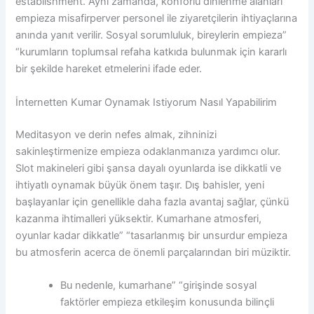
establishment. Aynı zamanda, konforlu dinlenme alanları
empieza misafirperver personel ile ziyaretçilerin ihtiyaçlarına
anında yanıt verilir. Sosyal sorumluluk, bireylerin empieza”
“kurumların toplumsal refaha katkıda bulunmak için kararlı
bir şekilde hareket etmelerini ifade eder.
İnternetten Kumar Oynamak Istiyorum Nasıl Yapabilirim
Meditasyon ve derin nefes almak, zihninizi
sakinleştirmenize empieza odaklanmanıza yardımcı olur.
Slot makineleri gibi şansa dayalı oyunlarda ise dikkatli ve
ihtiyatlı oynamak büyük önem taşır. Dış bahisler, yeni
başlayanlar için genellikle daha fazla avantaj sağlar, çünkü
kazanma ihtimalleri yüksektir. Kumarhane atmosferi,
oyunlar kadar dikkatle” “tasarlanmış bir unsurdur empieza
bu atmosferin acerca de önemli parçalarından biri müziktir.
Bu nedenle, kumarhane” “girişinde sosyal
faktörler empieza etkileşim konusunda bilinçli