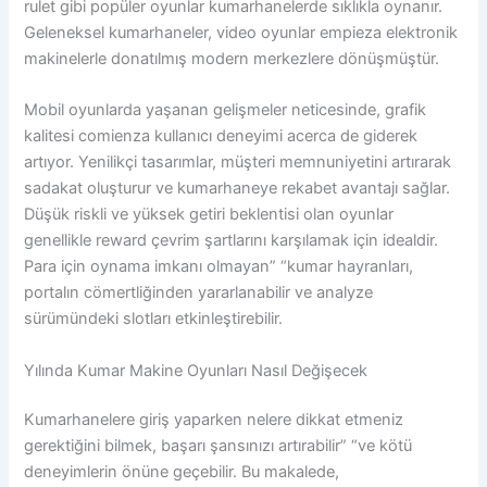
rulet gibi popüler oyunlar kumarhanelerde sıklıkla oynanır.
Geleneksel kumarhaneler, video oyunlar empieza elektronik
makinelerle donatılmış modern merkezlere dönüşmüştür.
Mobil oyunlarda yaşanan gelişmeler neticesinde, grafik
kalitesi comienza kullanıcı deneyimi acerca de giderek
artıyor. Yenilikçi tasarımlar, müşteri memnuniyetini artırarak
sadakat oluşturur ve kumarhaneye rekabet avantajı sağlar.
Düşük riskli ve yüksek getiri beklentisi olan oyunlar
genellikle reward çevrim şartlarını karşılamak için idealdir.
Para için oynama imkanı olmayan” “kumar hayranları,
portalın cömertliğinden yararlanabilir ve analyze
sürümündeki slotları etkinleştirebilir.
Yılında Kumar Makine Oyunları Nasıl Değişecek
Kumarhanelere giriş yaparken nelere dikkat etmeniz
gerektiğini bilmek, başarı şansınızı artırabilir” “ve kötü
deneyimlerin önüne geçebilir. Bu makalede,