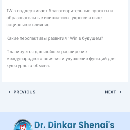
1Win поддерживает благотворительные проекты и
образовательные инициативы, укрепляя свое
социальное влияние.
Какие перспективы развития 1Win в будущем?
Планируется дальнейшее расширение
международного влияния и улучшение функций для
культурного обмена.
PREVIOUS
NEXT