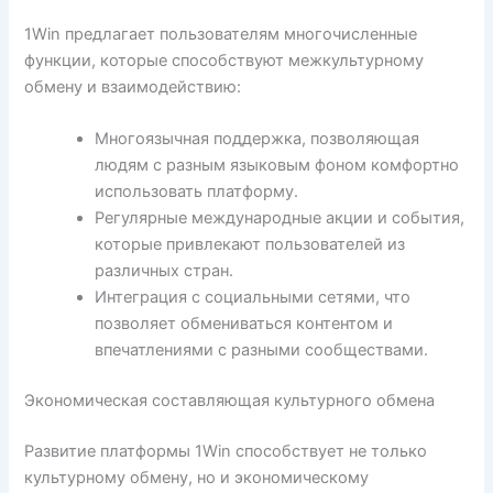
1Win предлагает пользователям многочисленные
функции, которые способствуют межкультурному
обмену и взаимодействию:
Многоязычная поддержка, позволяющая
людям с разным языковым фоном комфортно
использовать платформу.
Регулярные международные акции и события,
которые привлекают пользователей из
различных стран.
Интеграция с социальными сетями, что
позволяет обмениваться контентом и
впечатлениями с разными сообществами.
Экономическая составляющая культурного обмена
Развитие платформы 1Win способствует не только
культурному обмену, но и экономическому