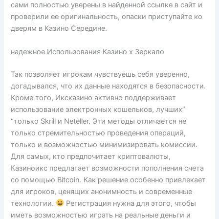
сами полностью уверены в найденной ссылке в сайт и
проверили ее оригинальность, опаски приступайте ко
дверям в Казино Середине.
надежное Использования Казино х Зеркало
Так позволяет игрокам чувствуешь себя уверенно,
догадывался, что их данные находятся в безопасности.
Кроме того, Иксказино активно поддерживает
использование электронных кошельков, лучших”
“только Skrill и Neteller. Эти методы отличается не
только стремительностью проведения операций,
только и возможностью минимизировать комиссии.
Для самых, кто предпочитает криптовалюты,
Казиноикс предлагает возможности пополнения счета
со помощью Bitcoin. Как решение особенно привлекает
для игроков, ценящих анонимность и современные
технологии.
Регистрация нужна для этого, чтобы
иметь возможностью играть на реальные деньги и