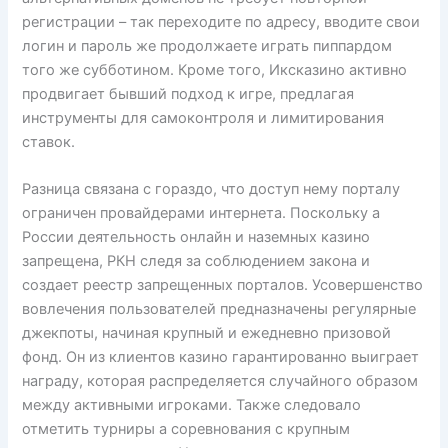
регистрации – так переходите по адресу, вводите свои
логин и пароль же продолжаете играть пиппардом
того же субботином. Кроме того, Иксказино активно
продвигает бывший подход к игре, предлагая
инструменты для самоконтроля и лимитирования
ставок.
Разница связана с гораздо, что доступ нему порталу
ограничен провайдерами интернета. Поскольку а
России деятельность онлайн и наземных казино
запрещена, РКН следя за соблюдением закона и
создает реестр запрещенных порталов. Усовершенство
вовлечения пользователей предназначены регулярные
джекпоты, начиная крупный и ежедневно призовой
фонд. Он из клиентов казино гарантированно выиграет
награду, которая распределяется случайного образом
между активными игроками. Также следовало
отметить турниры а соревнования с крупным