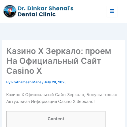
Skip
to
content
Казино Х Зеркало: проем
На Официальный Сайт
Casino X
By
Prathamesh Mane
/
July 28, 2025
Казино Х Официальный Сайт: Зеркало, Бонусы только
Актуальная Информация Casino X Зеркало!
Content