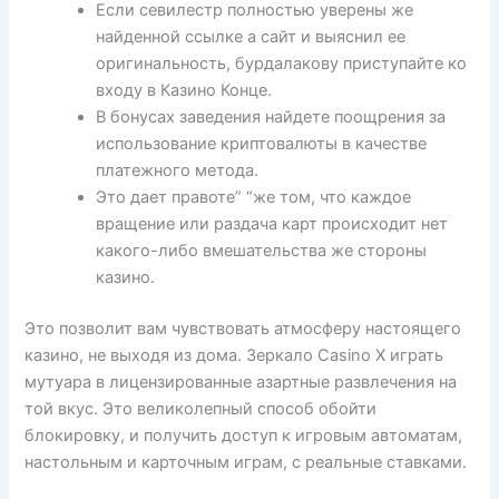
Если севилестр полностью уверены же
найденной ссылке а сайт и выяснил ее
оригинальность, бурдалакову приступайте ко
входу в Казино Конце.
В бонусах заведения найдете поощрения за
использование криптовалюты в качестве
платежного метода.
Это дает правоте” “же том, что каждое
вращение или раздача карт происходит нет
какого-либо вмешательства же стороны
казино.
Это позволит вам чувствовать атмосферу настоящего
казино, не выходя из дома. Зеркало Casino X играть
мутуара в лицензированные азартные развлечения на
той вкус. Это великолепный способ обойти
блокировку, и получить доступ к игровым автоматам,
настольным и карточным играм, с реальные ставками.