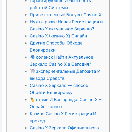
гарантирующее И Честность
работой Системы
Приветственные Бонусы Casino X
Нужна разве Новая Регистрация и
Casino X актуальное Зеркало?
Casino X (казино Х) Онлайн
Другие Способы Обхода
Блокировки
соленск Найти Актуальное
Зеркало Casino X а Сегодня?
экспериентальные Депозита И
вывода Средств
Casino X Зеркало — способ
Обойти Блокировку
отзыв И Вся правда: Casino X –
Онлайн-казино
Казино Casino X Регистрация И
проход
Casino X Зеркало Официального