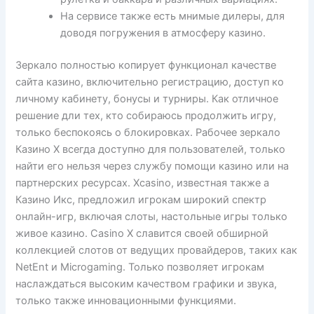
На сервисе также есть мнимые дилеры, для
доводя погружения в атмосферу казино.
Зеркало полностью копирует функционал качестве
сайта казино, включительно регистрацию, доступ ко
личному кабинету, бонусы и турниры. Как отличное
решение дли тех, кто собираюсь продолжить игру,
только беспокоясь о блокировках. Рабочее зеркало
Казино Х всегда доступно для пользователей, только
найти его нельзя через службу помощи казино или на
партнерских ресурсах. Xcasino, известная также а
Казино Икс, предложил игрокам широкий спектр
онлайн-игр, включая слоты, настольные игры только
живое казино. Casino X славится своей обширной
коллекцией слотов от ведущих провайдеров, таких как
NetEnt и Microgaming. Только позволяет игрокам
наслаждаться высоким качеством графики и звука,
только также инновационными функциями.