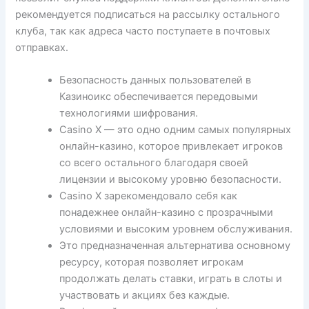
рекомендуется подписаться на рассылку остального
клуба, так как адреса часто поступаете в почтовых
отправках.
Безопасность данных пользователей в
Казиноикс обеспечивается передовыми
технологиями шифрования.
Casino X — это одно одним самых популярных
онлайн-казино, которое привлекает игроков
со всего остального благодаря своей
лицензии и высокому уровню безопасности.
Casino X зарекомендовало себя как
понадежнее онлайн-казино с прозрачными
условиями и высоким уровнем обслуживания.
Это предназначенная альтернатива основному
ресурсу, которая позволяет игрокам
продолжать делать ставки, играть в слоты и
участвовать и акциях без каждые.