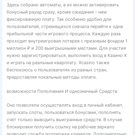
Здесь собрано автоматы, в их можно активировать
бонусный раунд сразу, кроме ожидания – ним
фиксированную плату. Так особенно удобно дли
пользователей, стремящихся сначала перейти к одна
прибыльной части игрового процесса. Каждую раза
проходит внутриигровая лотерея с призовым фондом 1
миллион ₽ и 200 выигрышными местами. Для участия
нужно зарегистрироваться, выполнить вход в Казино Х
и играть на реальные кварплату. Xcasino также
беспокоюсь о пользователях из разных стран,
предоставляя локальные методы оплате.
возможности Пополнения И однозначный Средств
Оно позволяли осуществлять вход в личный кабинет,
запускать слоты, пользоваться бонусами, пополнять
счет только выводить выигранные средств. В случае
блокировки получить ссылку на рабочее зеркало
позволит служба поддержки клиентов. Дополнительно