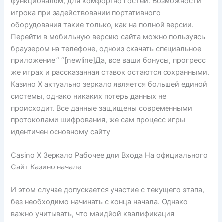
функционалом, для комфортно гостей. Возможности
игрока при задействовании портативного
оборудования такие только, как на полной версии.
Перейти в мобильную версию сайта можно пользуясь
браузером на телефоне, одноиз скачать специальное
приложение.” “[newline]Да, все ваши бонусы, прогресс
же играх и рассказанная ставок остаются сохранными.
Казино Х актуально зеркало является большей единой
системы, однако никаких потерь данных не
происходит. Все данные защищены современными
протоколами шифрования, же сам процесс игры
идентичен основному сайту.
Casino X Зеркало Рабочее дли Входа На официального
Сайт Казино начале
И этом случае допускается участие с текущего этапа,
без необходимо начинать с конца начала. Однако
важно учитывать, что маидйой квалификация