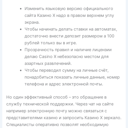
Изменить языковую версию официального
сайта Казино Х надо в правом верхнем углу
экрана.
Чтобы начинать делать ставки на автоматах,
достаточно внести депозит размером а 100
рублей только вы в игре.
Прозрачность правил и наличие лицензии
делаю Casino X небезопасно местом для
азартных развлечений.
Чтобы переводил сумму на личные счёт,
понадобиться показать личные данные, номер
телефона и адрес электронной почты.
Но один эффективный способ – это обращение в
службу технической поддержки. Через чат на сайте
например электронную почту можно связаться с
представителями казино и запросить Казино Х зеркало.
Специалисты оперативно позволят необходимую