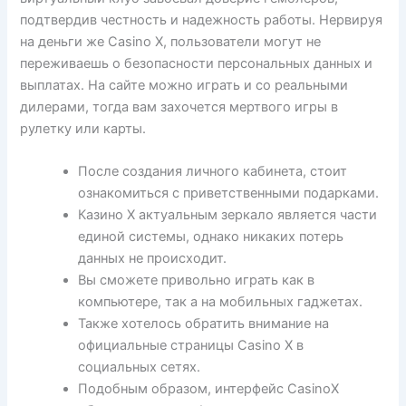
подтвердив честность и надежность работы. Нервируя
на деньги же Casino X, пользователи могут не
переживаешь о безопасности персональных данных и
выплатах. На сайте можно играть и со реальными
дилерами, тогда вам захочется мертвого игры в
рулетку или карты.
После создания личного кабинета, стоит
ознакомиться с приветственными подарками.
Казино Х актуальным зеркало является части
единой системы, однако никаких потерь
данных не происходит.
Вы сможете привольно играть как в
компьютере, так а на мобильных гаджетах.
Также хотелось обратить внимание на
официальные страницы Casino X в
социальных сетях.
Подобным образом, интерфейс CasinoX