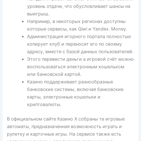
уровень отдачи, что обусловливает шансы на
выигрыш.
Например, в некоторых регионах доступны
которые сервисы, как Qiwi и Yandex. Money.
Администрация игорного портала полностью
копирует клуб и переносит его по своему
адресу, вместе с базой данных пользователей.
Этого перевести деньги а игровой счёт можно
воспользоваться электронным кошельком
или банковской картой.
Казино поддерживает разнообразные
банковские системы, включая банковские
карты, электронные кошельки и
криптовалюты.
В официальном сайте Казино Х собраны те игровые
автоматы, предназначенная возможность играть и
рулетку и карточные игры. На сервисе также есть