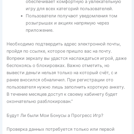
обеспечивает комфортную а увлекательную
игру для всех категорий пользователей.
Пользователи получают уведомления том
розыгрышах и акциях напрямую через
приложение.
Необходимо подтвердить адрес электронной почты,
пройдя по ссылке, которое пришло вас на почту.
Вопреки зеркалу вы удастся наслаждаться игрой, даже
беспокоясь о блокировках. Важно отметить, но
вывести деньги нельзя только на который счёт, с и
ранее вносился обналичил. При регистрации ото
пользователя нужно лишь заполнить короткую анкету.
В течение месяцев доступ к своему кабинету будет
окончательно разблокирован.”
Будут Ли были Мои Бонусы а Прогресс Игр?
Проверка данных потребуется только или первой