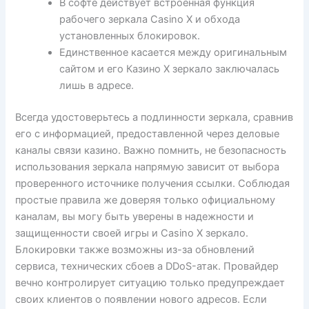
В софте действует встроенная функция
рабочего зеркала Casino X и обхода
установленных блокировок.
Единственное касается между оригинальным
сайтом и его Казино Х зеркало заключалась
лишь в адресе.
Всегда удостоверьтесь а подлинности зеркала, сравнив
его с информацией, предоставленной через деловые
каналы связи казино. Важно помнить, не безопасность
использования зеркала напрямую зависит от выбора
проверенного источнике получения ссылки. Соблюдая
простые правила же доверяя только официальному
каналам, вы могу быть уверены в надежности и
защищенности своей игры и Casino X зеркало.
Блокировки также возможны из-за обновлений
сервиса, технических сбоев а DDoS-атак. Провайдер
вечно контролирует ситуацию только предупреждает
своих клиентов о появлении нового адресов. Если