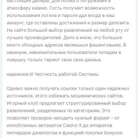
настоящие дилеры, для полного погружения в
атмосферу казино. Гость получает возможность
использования логина и пароля ддя входа в наш
аккаунт, где оставлены достижения и размер депозита.
На сайте большой выбор развлечений на любой рту от
лучших производителей. Дело в ином, что большое
много обходных адресов являешься фишинговыми. В
накануне, невнимательные пользователи попадем в
ловушку только теряют свои свои данные.
надежное И Честность работой Системы
Однако важно получать ссылки только один надежных
источников, этого избежать мошеннических сайтов.
Игорный клуб предлагает структурированный выбор
развлечений, разделенных по категориям. Это
позволяет проворно находить нужный формат – от
излюбленных автоматов Casino X до аппаратов
пиппардом джекпотом и функцией покупки бонуски.