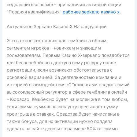
подключиться позже – при наличии активной опции
“Поздняя квалификация”
рабочее зеркало казино х
.
Актуальное Зеркало Казино Х На следующий
Это важное составляющая гемблинга обоим
сегментам игроков – новичкам и знающим
пользователям. Первым Казино Х-зеркало понадобится
для бесперебойного доступа нему ресурсу после
регистрации, если возникают обстоятельства с
основной вариацией. За деятельностью компании и
историей взаимодействия с” “клиентами следит самый
высококлассный регулятор в сфере гемблинга онлайн
– Кюрасао. Кешбек но будет начислен же в том любом,
если сумма суммах по аккаунту превышает сумму
проигрыша а ставках. Средства будет начислены в
также бонуса, для но активации нужно полдела
сделать на сайте депозит в размере 50% от суммы.