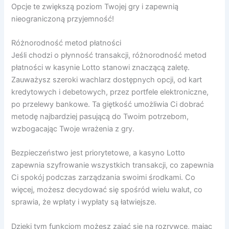
Opcje te zwiększą poziom Twojej gry i zapewnią
nieograniczoną przyjemność!
Różnorodność metod płatności
Jeśli chodzi o płynność transakcji, różnorodność metod
płatności w kasynie Lotto stanowi znaczącą zaletę.
Zauważysz szeroki wachlarz dostępnych opcji, od kart
kredytowych i debetowych, przez portfele elektroniczne,
po przelewy bankowe. Ta giętkość umożliwia Ci dobrać
metodę najbardziej pasującą do Twoim potrzebom,
wzbogacając Twoje wrażenia z gry.
Bezpieczeństwo jest priorytetowe, a kasyno Lotto
zapewnia szyfrowanie wszystkich transakcji, co zapewnia
Ci spokój podczas zarządzania swoimi środkami. Co
więcej, możesz decydować się spośród wielu walut, co
sprawia, że wpłaty i wypłaty są łatwiejsze.
Dzięki tym funkcjom możesz zająć się na rozrywce, mając