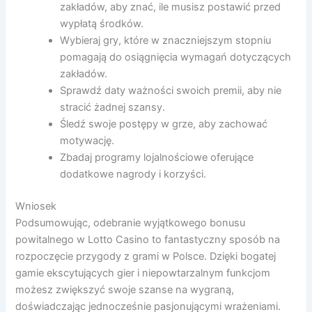
zakładów, aby znać, ile musisz postawić przed
wypłatą środków.
Wybieraj gry, które w znaczniejszym stopniu
pomagają do osiągnięcia wymagań dotyczących
zakładów.
Sprawdź daty ważności swoich premii, aby nie
stracić żadnej szansy.
Śledź swoje postępy w grze, aby zachować
motywację.
Zbadaj programy lojalnościowe oferujące
dodatkowe nagrody i korzyści.
Wniosek
Podsumowując, odebranie wyjątkowego bonusu
powitalnego w Lotto Casino to fantastyczny sposób na
rozpoczęcie przygody z grami w Polsce. Dzięki bogatej
gamie ekscytujących gier i niepowtarzalnym funkcjom
możesz zwiększyć swoje szanse na wygraną,
doświadczając jednocześnie pasjonującymi wrażeniami.