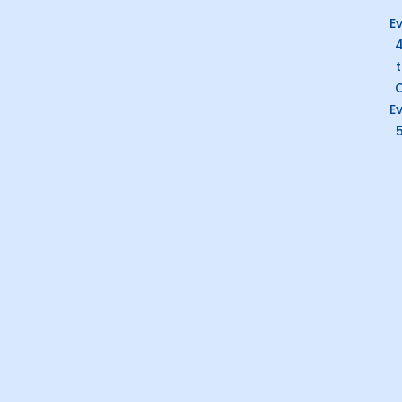
k
a
p
E
m
l
u
s
-
g
C
E