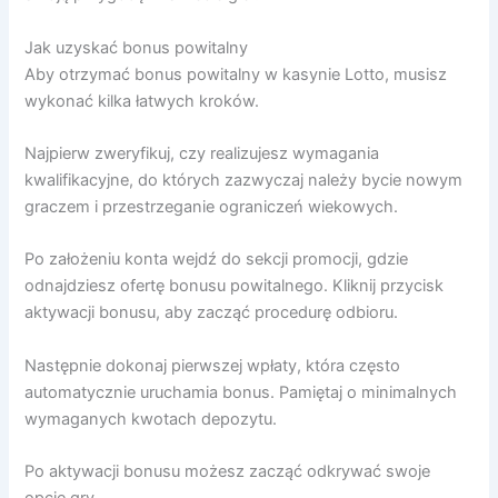
Jak uzyskać bonus powitalny
Aby otrzymać bonus powitalny w kasynie Lotto, musisz
wykonać kilka łatwych kroków.
Najpierw zweryfikuj, czy realizujesz wymagania
kwalifikacyjne, do których zazwyczaj należy bycie nowym
graczem i przestrzeganie ograniczeń wiekowych.
Po założeniu konta wejdź do sekcji promocji, gdzie
odnajdziesz ofertę bonusu powitalnego. Kliknij przycisk
aktywacji bonusu, aby zacząć procedurę odbioru.
Następnie dokonaj pierwszej wpłaty, która często
automatycznie uruchamia bonus. Pamiętaj o minimalnych
wymaganych kwotach depozytu.
Po aktywacji bonusu możesz zacząć odkrywać swoje