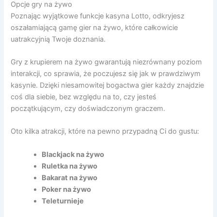
Opcje gry na żywo
Poznając wyjątkowe funkcje kasyna Lotto, odkryjesz
oszałamiającą gamę gier na żywo, które całkowicie
uatrakcyjnią Twoje doznania.
Gry z krupierem na żywo gwarantują niezrównany poziom
interakcji, co sprawia, że poczujesz się jak w prawdziwym
kasynie. Dzięki niesamowitej bogactwa gier każdy znajdzie
coś dla siebie, bez względu na to, czy jesteś
początkującym, czy doświadczonym graczem.
Oto kilka atrakcji, które na pewno przypadną Ci do gustu:
Blackjack na żywo
Ruletka na żywo
Bakarat na żywo
Poker na żywo
Teleturnieje