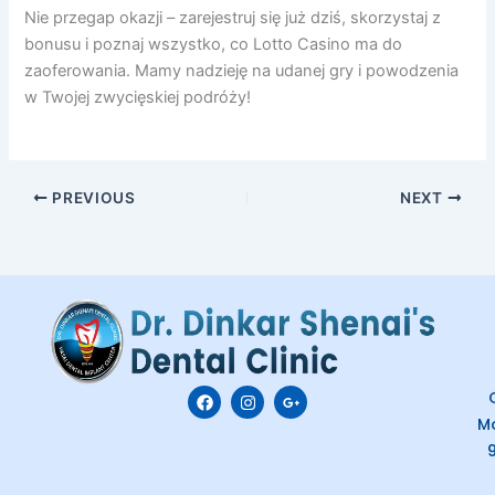
Nie przegap okazji – zarejestruj się już dziś, skorzystaj z
bonusu i poznaj wszystko, co Lotto Casino ma do
zaoferowania. Mamy nadzieję na udanej gry i powodzenia
w Twojej zwycięskiej podróży!
PREVIOUS
NEXT
F
I
G
C
a
n
o
M
c
s
o
e
t
g
b
a
l
o
g
e
o
r
-