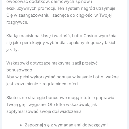
owocować dodatków, darmowych spinów i
ekskluzywnych promocji. Ten system nagród utrzymuje
Cię w zaangażowaniu i zachęca do ciągłości w Twojej
rozgrywce.
Kładąc nacisk na klasę i wartość, Lotto Casino wyróżnia
się jako perfekcyjny wybór dla zapalonych graczy takich
jak Ty.
Wskazówki dotyczące maksymalizacji przeżyć
bonusowego
Aby w pełni wykorzystać bonusy w kasynie Lotto, ważne
jest zrozumienie z regulaminem ofert.
Skuteczne strategie bonusowe mogą istotnie poprawić
Twoją grę i wygrane. Oto kilka wskazówek, jak
zoptymalizować swoje doświadczenia:
Zapoznaj się z wymaganiami dotyczącymi