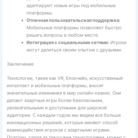
адаптируют новые игры под мобильные
платформы.
Отличная пользовательская поддержка:
Мобильные платформы позволяют быстро
решать вопросы в любом месте.
Интеграция с социальными сетями:
Игроки
могут делиться своим опытом с друзьями.
Заключение
Технологии, такие как VR, блокчейн, искусственный
интеллект и мобильные платформы, вносят
значительные изменения в мир онлайн-казино. Они
делают азартные игры более безопасными,
увлекательными и доступными для широкой
аудитории. С каждым годом мы видим все больше
инновационных решений, которые меняют способ
взаимодействия игроков с азартными играми.
Поэтому, следя за текущими технологиями, можно с