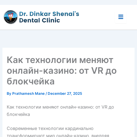
Skip
to
content
Как технологии меняют
онлайн-казино: от VR до
блокчейка
By
Prathamesh Mane
/
December 27, 2025
Как технологии меняют онлайн-казино: от VR до
блокчейка
Современные технологии кардинально
трансформируют мир онлайн-казино, внедряя