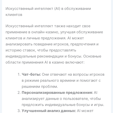
Искусственный интеллект (AI) в обслуживании
клиентов
Искусственный интеллект также находит свое
применение в онлайн-казино, улучшая обслуживание
клиентов и личные предложения. AI может
анализировать поведение игроков, предпочтения и
историю ставок, чтобы предоставлять
индивидуальные рекомендации и бонусы. Основные
области применения AI в казино включают:
Чат-боты:
Они отвечают на вопросы игроков
в режиме реального времени и помогают с
решением проблем.
Персонализированные предложения:
AI
анализирует данные о пользователе, чтобы
предложить индивидуальные бонусы и игры.
Улучшенный анализ данных:
AI может