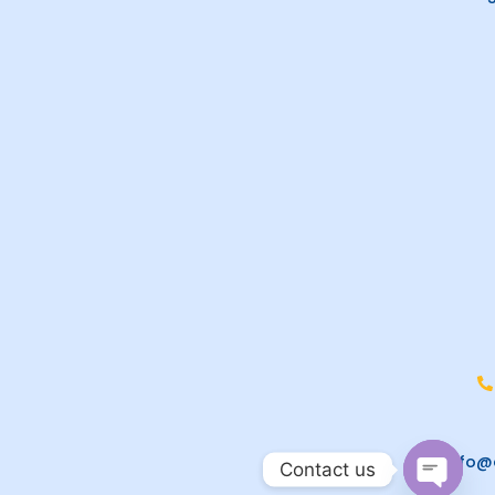
info@
Contact us