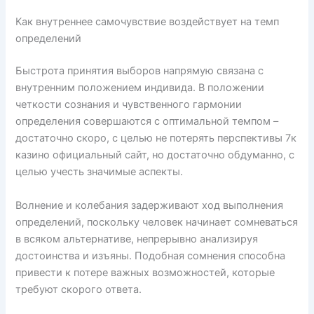
Как внутреннее самочувствие воздействует на темп
определений
Быстрота принятия выборов напрямую связана с
внутренним положением индивида. В положении
четкости сознания и чувственного гармонии
определения совершаются с оптимальной темпом –
достаточно скоро, с целью не потерять перспективы 7к
казино официальный сайт, но достаточно обдуманно, с
целью учесть значимые аспекты.
Волнение и колебания задерживают ход выполнения
определений, поскольку человек начинает сомневаться
в всяком альтернативе, непрерывно анализируя
достоинства и изъяны. Подобная сомнения способна
привести к потере важных возможностей, которые
требуют скорого ответа.