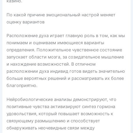
казино.
По какой причине эмоциональный настрой меняет
оценку вариантов
Расположение духа играет главную роль в том, как мы
понимаем и оцениваем имеющиеся варианты
определения. Положительное чувственное состояние
запускает области мозга, за созидательное мышление
и нахождение возможностей. В отличном
расположении духа индивид готов видеть значительно
больше вероятных решений и рассматривать их более
благоприятно.
Нейробиологические анализы демонстрируют, что
позитивные чувства активизируют синтез гормона
удовольствия, который повышает возможность к
связующему размышлению и способствует
обнаруживать неочевидные связи между