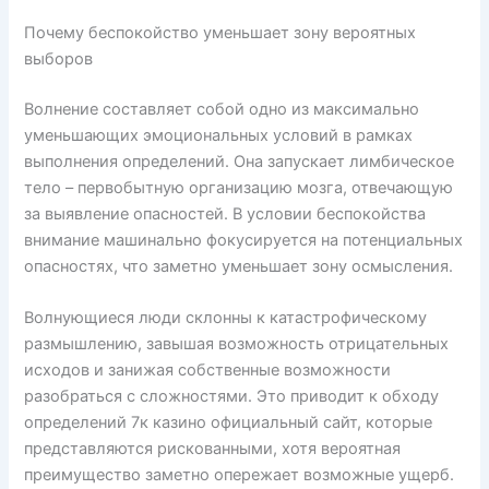
Почему беспокойство уменьшает зону вероятных
выборов
Волнение составляет собой одно из максимально
уменьшающих эмоциональных условий в рамках
выполнения определений. Она запускает лимбическое
тело – первобытную организацию мозга, отвечающую
за выявление опасностей. В условии беспокойства
внимание машинально фокусируется на потенциальных
опасностях, что заметно уменьшает зону осмысления.
Волнующиеся люди склонны к катастрофическому
размышлению, завышая возможность отрицательных
исходов и занижая собственные возможности
разобраться с сложностями. Это приводит к обходу
определений 7к казино официальный сайт, которые
представляются рискованными, хотя вероятная
преимущество заметно опережает возможные ущерб.