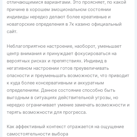
отличающимися вариантами. Это проясняет, по какой
причине в хорошем эмоциональном состоянии
индивиды нередко делают более креативные и
новаторские определения в 7к казино официальный
сайт.
Неблагоприятное настроение, наоборот, уменьшает
центр внимания и принуждает фокусироваться на
вероятных рисках и препятствиях. Индивид в
негативном настроении готов преувеличивать
опасности и преуменьшать возможности, что приводит
к куда более консервативным и аккуратным
определениям. Данное состояние способно быть
выгодным в ситуациях действительной угрозы, но
нередко ограничивает умение замечать возможности и
терять возможности для прогресса.
Как аффективный контекст отражается на ощущение
самостоятельности выбора