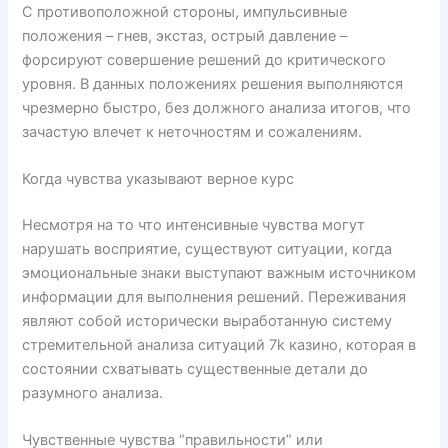
С противоположной стороны, импульсивные
положения – гнев, экстаз, острый давление –
форсируют совершение решений до критического
уровня. В данных положениях решения выполняются
чрезмерно быстро, без должного анализа итогов, что
зачастую влечет к неточностям и сожалениям.
Когда чувства указывают верное курс
Несмотря на то что интенсивные чувства могут
нарушать восприятие, существуют ситуации, когда
эмоциональные знаки выступают важным источником
информации для выполнения решений. Переживания
являют собой исторически выработанную систему
стремительной анализа ситуаций 7k казино, которая в
состоянии схватывать существенные детали до
разумного анализа.
Чувственные чувства “правильности” или