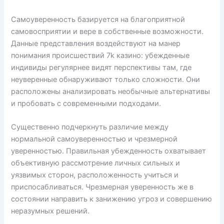
Самоуверенность базируется на благоприятной
самовосприятии и вере в собственные возможности.
Данные представления воздействуют на манер
понимания происшествий 7k казино: убежденные
индивиды регулярнее видят перспективы там, где
неуверенные обнаруживают только сложности. Они
расположены анализировать необычные альтернативы
и пробовать с современными подходами.
Существенно подчеркнуть различие между
нормальной самоуверенностью и чрезмерной
уверенностью. Правильная убежденность охватывает
объективную рассмотрение личных сильных и
уязвимых сторон, расположенность учиться и
приспосабливаться. Чрезмерная уверенность же в
состоянии направить к занижению угроз и совершению
неразумных решений.