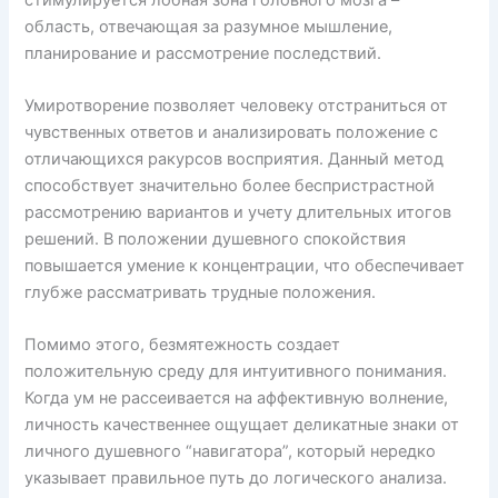
область, отвечающая за разумное мышление,
планирование и рассмотрение последствий.
Умиротворение позволяет человеку отстраниться от
чувственных ответов и анализировать положение с
отличающихся ракурсов восприятия. Данный метод
способствует значительно более беспристрастной
рассмотрению вариантов и учету длительных итогов
решений. В положении душевного спокойствия
повышается умение к концентрации, что обеспечивает
глубже рассматривать трудные положения.
Помимо этого, безмятежность создает
положительную среду для интуитивного понимания.
Когда ум не рассеивается на аффективную волнение,
личность качественнее ощущает деликатные знаки от
личного душевного “навигатора”, который нередко
указывает правильное путь до логического анализа.