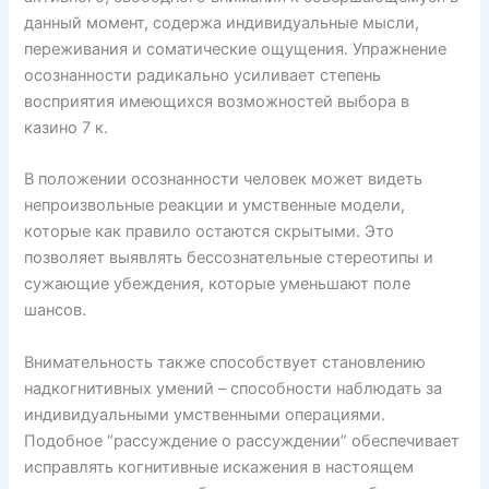
данный момент, содержа индивидуальные мысли,
переживания и соматические ощущения. Упражнение
осознанности радикально усиливает степень
восприятия имеющихся возможностей выбора в
казино 7 к.
В положении осознанности человек может видеть
непроизвольные реакции и умственные модели,
которые как правило остаются скрытыми. Это
позволяет выявлять бессознательные стереотипы и
сужающие убеждения, которые уменьшают поле
шансов.
Внимательность также способствует становлению
надкогнитивных умений – способности наблюдать за
индивидуальными умственными операциями.
Подобное “рассуждение о рассуждении” обеспечивает
исправлять когнитивные искажения в настоящем