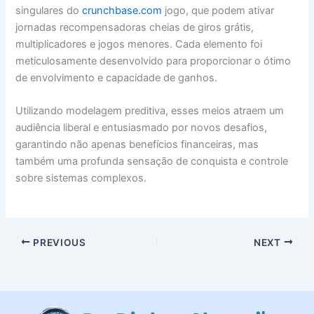
singulares do
crunchbase.com
jogo, que podem ativar
jornadas recompensadoras cheias de giros grátis,
multiplicadores e jogos menores. Cada elemento foi
meticulosamente desenvolvido para proporcionar o ótimo
de envolvimento e capacidade de ganhos.
Utilizando modelagem preditiva, esses meios atraem um
audiência liberal e entusiasmado por novos desafios,
garantindo não apenas benefícios financeiras, mas
também uma profunda sensação de conquista e controle
sobre sistemas complexos.
PREVIOUS
NEXT