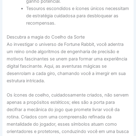
ganho potencial.
Tesouros escondidos e ícones únicos necessitam
de estratégia cuidadosa para desbloquear as
recompensas.
Descubra a magia do Coelho da Sorte
Ao investigar o universo de Fortune Rabbit, você adentra
um reino onde algoritmos de engenharia de precisão e
motivos fascinantes se unem para formar uma experiência
digital fascinante. Aqui, as aventuras mágicas se
desenrolam a cada giro, chamando você a imergir em sua
estrutura intricada.
Os ícones de coelho, cuidadosamente criados, não servem
apenas a propósitos estéticos; eles são a porta para
decifrar a mecânica do jogo que promete livrar você da
rotina. Criados com uma compreensão refinada da
mentalidade do jogador, esses símbolos atuam como
orientadores e protetores, conduzindo você em uma busca