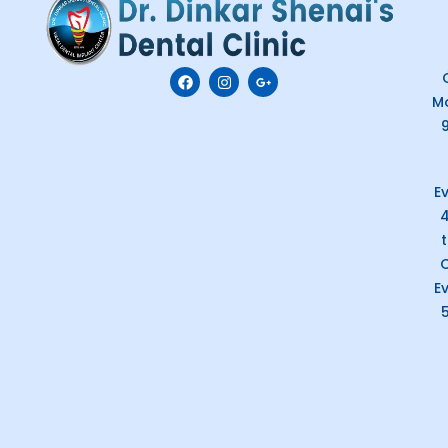
F
I
G
C
a
n
o
M
c
s
o
e
t
g
b
a
l
o
g
e
o
r
-
k
a
p
E
m
l
u
s
-
g
C
E