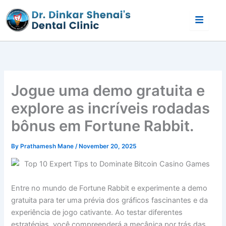
Skip
to
content
Jogue uma demo gratuita e
explore as incríveis rodadas
bônus em Fortune Rabbit.
By
Prathamesh Mane
/
November 20, 2025
Entre no mundo de Fortune Rabbit e experimente a demo
gratuita para ter uma prévia dos gráficos fascinantes e da
experiência de jogo cativante. Ao testar diferentes
estratégias, você compreenderá a mecânica por trás das