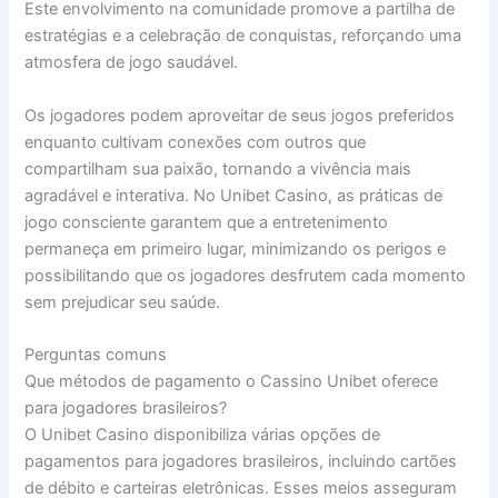
Este envolvimento na comunidade promove a partilha de
estratégias e a celebração de conquistas, reforçando uma
atmosfera de jogo saudável.
Os jogadores podem aproveitar de seus jogos preferidos
enquanto cultivam conexões com outros que
compartilham sua paixão, tornando a vivência mais
agradável e interativa. No Unibet Casino, as práticas de
jogo consciente garantem que a entretenimento
permaneça em primeiro lugar, minimizando os perigos e
possibilitando que os jogadores desfrutem cada momento
sem prejudicar seu saúde.
Perguntas comuns
Que métodos de pagamento o Cassino Unibet oferece
para jogadores brasileiros?
O Unibet Casino disponibiliza várias opções de
pagamentos para jogadores brasileiros, incluindo cartões
de débito e carteiras eletrônicas. Esses meios asseguram