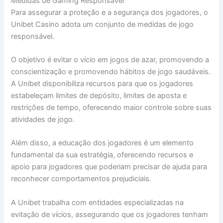
Medidas de Gaming Responsável
Para assegurar a proteção e a segurança dos jogadores, o
Unibet Casino adota um conjunto de medidas de jogo
responsável.
O objetivo é evitar o vício em jogos de azar, promovendo a
conscientização e promovendo hábitos de jogo saudáveis.
A Unibet disponibiliza recursos para que os jogadores
estabeleçam limites de depósito, limites de aposta e
restrições de tempo, oferecendo maior controle sobre suas
atividades de jogo.
Além disso, a educação dos jogadores é um elemento
fundamental da sua estratégia, oferecendo recursos e
apoio para jogadores que poderiam precisar de ajuda para
reconhecer comportamentos prejudiciais.
A Unibet trabalha com entidades especializadas na
evitação de vícios, assegurando que os jogadores tenham