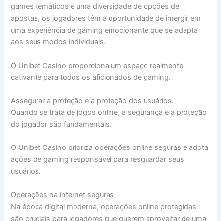
games temáticos e uma diversidade de opções de
apostas, os jogadores têm a oportunidade de imergir em
uma experiência de gaming emocionante que se adapta
aos seus modos individuais.
O Unibet Casino proporciona um espaço realmente
cativante para todos os aficionados de gaming.
Assegurar a proteção e a proteção dos usuários.
Quando se trata de jogos online, a segurança e a proteção
do jogador são fundamentais.
O Unibet Casino prioriza operações online seguras e adota
ações de gaming responsável para resguardar seus
usuários.
Operações na internet seguras
Na época digital moderna, operações online protegidas
são cruciais para jogadores que querem aproveitar de uma