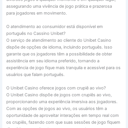
assegurando uma vivência de jogo prática e prazerosa
para jogadores em movimento.
O atendimento ao consumidor está disponível em
português no Cassino Unibet?
O serviço de atendimento ao cliente do Unibet Casino
dispõe de opções de idioma, incluindo português. Isso
garante que os jogadores têm a possibilidade de obter
assistência em seu idioma preferido, tornando a
experiência de jogo fique mais tranquila e acessível para os
usuários que falam português.
O Unibet Casino oferece jogos com crupiê ao vivo?
O Unibet Casino dispõe de jogos com crupiês ao vivo,
proporcionando uma experiência imersiva aos jogadores.
Com as opções de jogos ao vivo, os usuários têm a
oportunidade de aproveitar interações em tempo real com
os crupiês, fazendo com que suas sessões de jogo fiquem