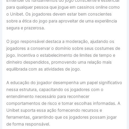
Entender os fundamentos do jogo consciente é essencial
para qualquer pessoa que jogue em cassinos online como
o Unibet. Os jogadores devem estar bem conscientes
sobre a ética do jogo para aproveitar de uma experiência
segura e prazerosa.
O jogo responsável destaca a moderação, ajudando os
jogadores a conservar o domínio sobre seus costumes de
jogo. Incentiva o estabelecimento de limites de tempo e
dinheiro despendidos, promovendo uma relação mais
equilibrada com as atividades de jogo.
A educação do jogador desempenha um papel significativo
nessa estrutura, capacitando os jogadores com o
entendimento necessário para reconhecer
comportamentos de risco e tomar escolhas informadas. A
Unibet suporta essa ação fornecendo recursos e
ferramentas, garantindo que os jogadores possam jogar
de forma responsável.