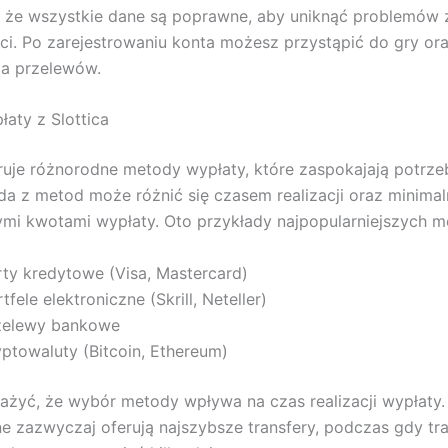
, że wszystkie dane są poprawne, aby uniknąć problemów 
ci. Po zarejestrowaniu konta możesz przystąpić do gry or
a przelewów.
aty z Slottica
eruje różnorodne metody wypłaty, które zaspokajają potrz
da z metod może różnić się czasem realizacji oraz minimal
i kwotami wypłaty. Oto przykłady najpopularniejszych m
rty kredytowe (Visa, Mastercard)
tfele elektroniczne (Skrill, Neteller)
zelewy bankowe
yptowaluty (Bitcoin, Ethereum)
żyć, że wybór metody wpływa na czas realizacji wypłaty. 
ne zazwyczaj oferują najszybsze transfery, podczas gdy tr