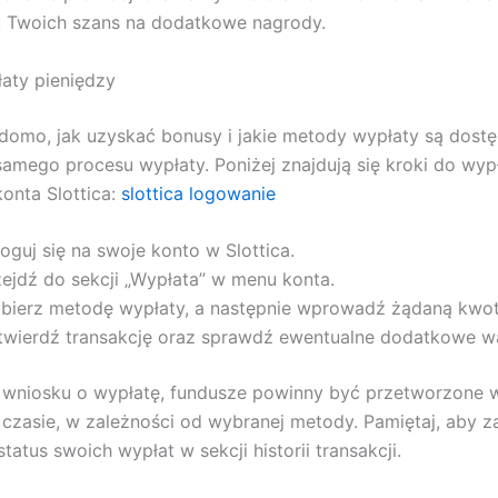
u Twoich szans na dodatkowe nagrody.
aty pieniędzy
domo, jak uzyskać bonusy i jakie metody wypłaty są dostę
samego procesu wypłaty. Poniżej znajdują się kroki do wyp
onta Slottica:
slottica logowanie
oguj się na swoje konto w Slottica.
zejdź do sekcji „Wypłata” w menu konta.
bierz metodę wypłaty, a następnie wprowadź żądaną kwot
twierdź transakcję oraz sprawdź ewentualne dodatkowe wa
 wniosku o wypłatę, fundusze powinny być przetworzone 
czasie, w zależności od wybranej metody. Pamiętaj, aby 
atus swoich wypłat w sekcji historii transakcji.