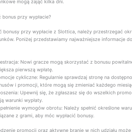
nkowe mogą zająć kilka dni.
 bonus przy wypłacie?
 bonusy przy wypłacie z Slottica, należy przestrzegać ok
unków. Poniżej przedstawiamy najważniejsze informacje d
jestracja: Nowi gracze mogą skorzystać z bonusu powitaln
iększa pierwszą wpłatę.
omocje cykliczne: Regularnie sprawdzaj stronę na dostępn
nusów i promocji, które mogą się zmieniać każdego miesią
oszenia: Upewnij się, że zgłaszasz się do wszelkich promoc
ją warunki wypłaty.
pełnienie wymogów obrotu: Należy spełnić określone waru
iązane z grami, aby móc wypłacić bonusy.
edzenie promocji oraz aktywne branie w nich udziału moż