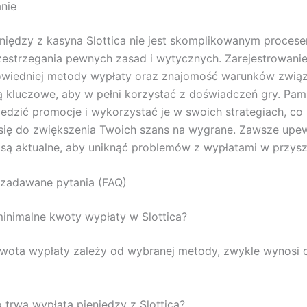
nie
niędzy z kasyna Slottica nie jest skomplikowanym procese
strzegania pewnych zasad i wytycznych. Zarejestrowanie
wiedniej metody wypłaty oraz znajomość warunków zwią
 kluczowe, aby w pełni korzystać z doświadczeń gry. Pami
śledzić promocje i wykorzystać je w swoich strategiach, c
się do zwiększenia Twoich szans na wygrane. Zawsze upewn
są aktualne, aby uniknąć problemów z wypłatami w przyszł
 zadawane pytania (FAQ)
 minimalne kwoty wypłaty w Slottica?
wota wypłaty zależy od wybranej metody, zwykle wynosi 
o trwa wypłata pieniędzy z Slottica?