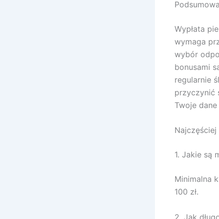
Podsumowa
Wypłata pie
wymaga prze
wybór odpo
bonusami są
regularnie 
przyczynić 
Twoje dane 
Najczęściej
1. Jakie są
Minimalna k
100 zł.
2. Jak dług