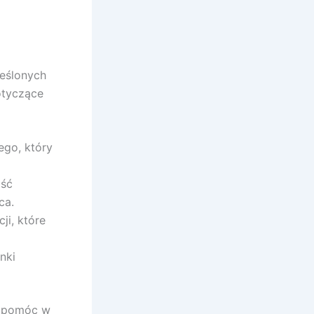
reślonych
otyczące
ego, który
ość
ca.
ji, które
nki
e pomóc w