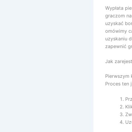
Wypłata pie
graczom na 
uzyskać bon
omówimy ca
uzyskaniu d
zapewnić g
Jak zarejes
Pierwszym k
Proces ten 
Prz
Kli
Zwe
Uz