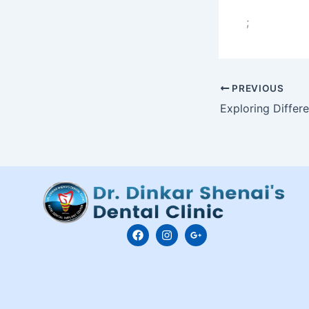
;
PREVIOUS
F
I
G
a
n
o
c
s
o
e
t
g
b
a
l
o
g
e
o
r
-
k
a
p