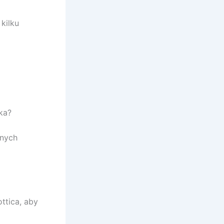
kilku
ka?
żnych
ttica, aby