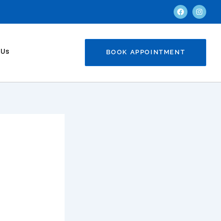
F
I
a
n
c
s
e
t
b
a
o
g
o
r
 Us
BOOK APPOINTMENT
k
a
m