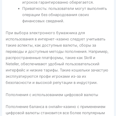
игроков гарантированно оберегается.
Приватность: пользователи могут выполнять
операции без обнародования своих
финансовых сведений.
При выбора электронного бумажника для
использования в интернет-казино следует учитывать
такие аспекты, как доступные валюты, сборы за
переводы и доступные методы пополнения. Например,
распространенные платформы, такие как Skrill и
Neteller, обеспечивают удобный пользовательский
интерфейс и низкие тарифы. Такие кошельки зачастую
эксплуатируются профи игроками из-за их
безопасности и высокой репутации в индустрии.
Пополнения с использованием цифровой валюты
Пополнение баланса в онлайн-казино с применением
цифровой валюты становится все более популярным