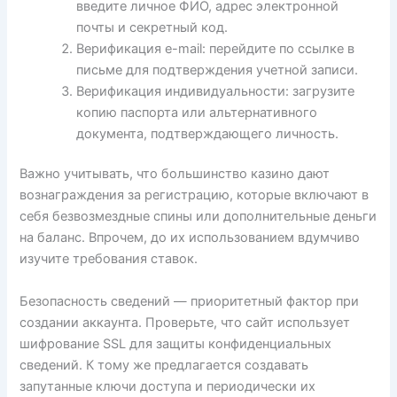
введите личное ФИО, адрес электронной
почты и секретный код.
Верификация e-mail: перейдите по ссылке в
письме для подтверждения учетной записи.
Верификация индивидуальности: загрузите
копию паспорта или альтернативного
документа, подтверждающего личность.
Важно учитывать, что большинство казино дают
вознаграждения за регистрацию, которые включают в
себя безвозмездные спины или дополнительные деньги
на баланс. Впрочем, до их использованием вдумчиво
изучите требования ставок.
Безопасность сведений — приоритетный фактор при
создании аккаунта. Проверьте, что сайт использует
шифрование SSL для защиты конфиденциальных
сведений. К тому же предлагается создавать
запутанные ключи доступа и периодически их