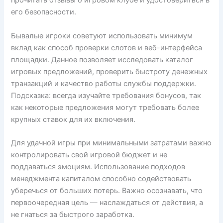
прочитать отзывы о игровом клубе и удостовериться в
его безопасности.
Бывалые игроки советуют использовать минимум
вклад как способ проверки слотов и веб-интерфейса
площадки. Данное позволяет исследовать каталог
игровых предложений, проверить быстроту денежных
транзакций и качество работы службы поддержки.
Подсказка: всегда изучайте требования бонусов, так
как некоторые предложения могут требовать более
крупных ставок для их включения.
Для удачной игры при минимальными затратами важно
контролировать свой игровой бюджет и не
поддаваться эмоциям. Использование подходов
менеджмента капиталом способно содействовать
уберечься от больших потерь. Важно осознавать, что
первоочередная цель — наслаждаться от действия, а
не гнаться за быстрого заработка.