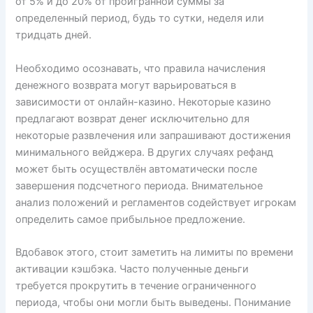
от 5% и до 20% от проигранной суммы за
определенный период, будь то сутки, неделя или
тридцать дней.
Необходимо осознавать, что правила начисления
денежного возврата могут варьироваться в
зависимости от онлайн-казино. Некоторые казино
предлагают возврат денег исключительно для
некоторые развлечения или запрашивают достижения
минимального вейджера. В других случаях рефанд
может быть осуществлён автоматически после
завершения подсчетного периода. Внимательное
анализ положений и регламентов содействует игрокам
определить самое прибыльное предложение.
Вдобавок этого, стоит заметить на лимиты по времени
активации кэшбэка. Часто полученные деньги
требуется прокрутить в течение ограниченного
периода, чтобы они могли быть выведены. Понимание