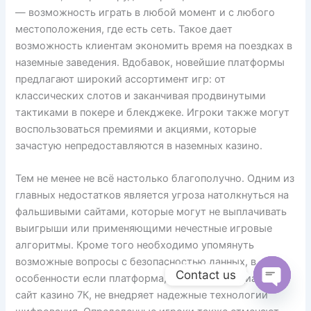
— возможность играть в любой момент и с любого
местоположения, где есть сеть. Такое дает
возможность клиентам экономить время на поездках в
наземные заведения. Вдобавок, новейшие платформы
предлагают широкий ассортимент игр: от
классических слотов и заканчивая продвинутыми
тактиками в покере и блекджеке. Игроки также могут
воспользоваться премиями и акциями, которые
зачастую непредоставляются в наземных казино.
Тем не менее не всё настолько благополучно. Одним из
главных недостатков является угроза натолкнуться на
фальшивыми сайтами, которые могут не выплачивать
выигрыши или применяющими нечестные игровые
алгоритмы. Кроме того необходимо упомянуть
возможные вопросы с безопасностью данных, в
Contact us
особенности если платформа, такая как официальный
сайт казино 7К, не внедряет надежные технологии
Open
chaty