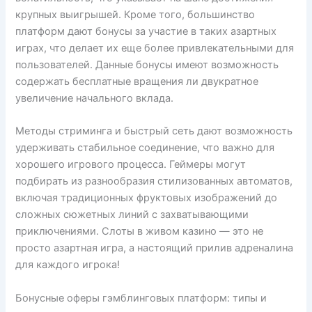
крупных выигрышей. Кроме того, большинство
платформ дают бонусы за участие в таких азартных
играх, что делает их еще более привлекательными для
пользователей. Данные бонусы имеют возможность
содержать бесплатные вращения ли двукратное
увеличение начального вклада.
Методы стриминга и быстрый сеть дают возможность
удерживать стабильное соединение, что важно для
хорошего игрового процесса. Геймеры могут
подбирать из разнообразия стилизованных автоматов,
включая традиционных фруктовых изображений до
сложных сюжетных линий с захватывающими
приключениями. Слоты в живом казино — это не
просто азартная игра, а настоящий прилив адреналина
для каждого игрока!
Бонусные оферы гэмблинговых платформ: типы и