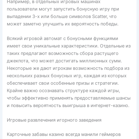
Например, в отдельных игровых машинах
пользователи могут запустить бонусную игру при
выпадении 3-х или больше символов Scatter, что
может заметно улучшить их вероятность победы.
Всякий игровой автомат с бонусными функциями
имеет свои уникальные характеристики. Отдельные из
таких предлагают возможность сбора растущего
джекпота, что может достигать миллионных сумм.
Некоторые же дают игрокам возможность подбора из
нескольких разных бонусных игр, каждая из которых
обеспечивает свои особенные призы и стратегии.
Крайне важно осознавать структуре каждой игры,
чтобы эффективно применять предоставляемые шансы
и повысить вероятность выигрыша в интернет-казино.
Игровые развлечения игорного заведения
Карточные забавы казино всегда манили геймеров