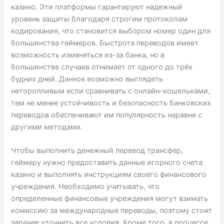
казино. Эти платформы гарантируют надежный
уровень защиты благодаря строгим протоколам
кодирования, что становится выбором номер один для
большинства геймеров. Быстрота переводов имеет
возможность изменяться из-за банка, но в
большинстве случаев отнимает от одного до трёх
будних дней. Данное возможно выглядеть
неторопливым если сравнивать с онлайн-кошельками,
тем не менее устойчивость и безопасность банковских
переводов обеспечивают им популярность наравне с
другими методами.
Чтобы выполнить денежный перевод трансфер,
геймеру нужно предоставить данные игорного счета
казино и выполнять инструкциям своего финансового
учреждения. Необходимо учитывать, что
определенные финансовые учреждения могут взимать
комиссию за международные переводы, поэтому стоит
заранее уточнить все условия. Кроме того, в процессе