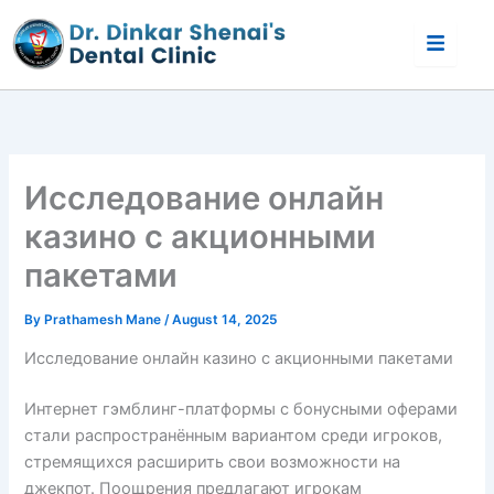
Skip
to
content
Исследование онлайн
казино с акционными
пакетами
By
Prathamesh Mane
/
August 14, 2025
Исследование онлайн казино с акционными пакетами
Интернет гэмблинг-платформы с бонусными оферами
стали распространённым вариантом среди игроков,
стремящихся расширить свои возможности на
джекпот. Поощрения предлагают игрокам