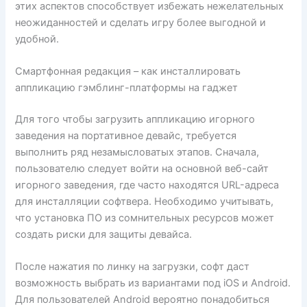
этих аспектов способствует избежать нежелательных
неожиданностей и сделать игру более выгодной и
удобной.
Смартфонная редакция – как инсталлировать
аппликацию гэмблинг-платформы на гаджет
Для того чтобы загрузить аппликацию игорного
заведения на портативное девайс, требуется
выполнить ряд незамысловатых этапов. Сначала,
пользователю следует войти на основной веб-сайт
игорного заведения, где часто находятся URL-адреса
для инсталляции софтвера. Необходимо учитывать,
что установка ПО из сомнительных ресурсов может
создать риски для защиты девайса.
После нажатия по линку на загрузки, софт даст
возможность выбрать из вариантами под iOS и Android.
Для пользователей Android вероятно понадобиться