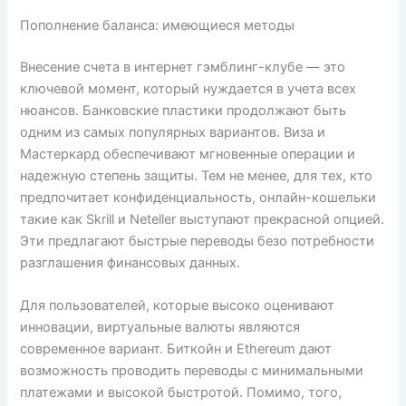
Пополнение баланса: имеющиеся методы
Внесение счета в интернет гэмблинг-клубе — это
ключевой момент, который нуждается в учета всех
нюансов. Банковские пластики продолжают быть
одним из самых популярных вариантов. Виза и
Мастеркард обеспечивают мгновенные операции и
надежную степень защиты. Тем не менее, для тех, кто
предпочитает конфиденциальность, онлайн-кошельки
такие как Skrill и Neteller выступают прекрасной опцией.
Эти предлагают быстрые переводы безо потребности
разглашения финансовых данных.
Для пользователей, которые высоко оценивают
инновации, виртуальные валюты являются
современное вариант. Биткойн и Ethereum дают
возможность проводить переводы с минимальными
платежами и высокой быстротой. Помимо, того,