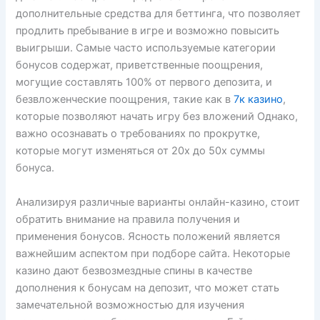
дополнительные средства для беттинга, что позволяет
продлить пребывание в игре и возможно повысить
выигрыши. Самые часто используемые категории
бонусов содержат, приветственные поощрения,
могущие составлять 100% от первого депозита, и
безвложенческие поощрения, такие как в
7к казино
,
которые позволяют начать игру без вложений Однако,
важно осознавать о требованиях по прокрутке,
которые могут изменяться от 20x до 50x суммы
бонуса.
Анализируя различные варианты онлайн-казино, стоит
обратить внимание на правила получения и
применения бонусов. Ясность положений является
важнейшим аспектом при подборе сайта. Некоторые
казино дают безвозмездные спины в качестве
дополнения к бонусам на депозит, что может стать
замечательной возможностью для изучения