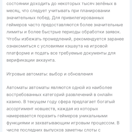
состоянии доходить до некоторых тысяч зелёных в
месяц, что следует учитывать при планировании
значительных побед. Для привилегированных
геймеров часто предоставляются более значительные
лимиты и более быстрые периоды обработки заявок.
Чтобы избежать промедлений, рекомендуется заранее
ознакомиться с условиями кэшаута на игровой
платформе и подать все требуемые документы для
верификации аккаунта.
Игровые автоматы: выбор и обновления
Автоматы автоматы являются одной из наиболее
востребованных категорий развлечений в онлайн
казино. В текущем году сфера предлагает богатый
ассортимент новшеств, каждая из которых
намеревается поразить геймеров уникальными
функциями и захватывающим игровым процессом. В
числе последних выпусков заметны слоты с