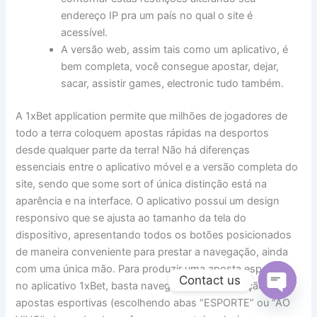
endereço IP pra um país no qual o site é
acessível.
A versão web, assim tais como um aplicativo, é
bem completa, você consegue apostar, dejar,
sacar, assistir games, electronic tudo também.
A 1xBet application permite que milhões de jogadores de
todo a terra coloquem apostas rápidas na desportos
desde qualquer parte da terra! Não há diferenças
essenciais entre o aplicativo móvel e a versão completa do
site, sendo que some sort of única distinção está na
aparência e na interface. O aplicativo possui um design
responsivo que se ajusta ao tamanho da tela do
dispositivo, apresentando todos os botões posicionados
de maneira conveniente para prestar a navegação, ainda
com uma única mão. Para produzir uma aposta esportiva
Contact us
no aplicativo 1xBet, basta navegar através da seção de
apostas esportivas (escolhendo abas “ESPORTE” ou “AO
Open
chaty