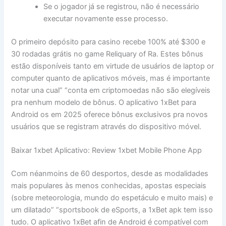
Se o jogador já se registrou, não é necessário
executar novamente esse processo.
O primeiro depósito para casino recebe 100% até $300 e
30 rodadas grátis no game Reliquary of Ra. Estes bônus
estão disponíveis tanto em virtude de usuários de laptop or
computer quanto de aplicativos móveis, mas é importante
notar una cual” “conta em criptomoedas não são elegíveis
pra nenhum modelo de bônus. O aplicativo 1xBet para
Android os em 2025 oferece bônus exclusivos pra novos
usuários que se registram através do dispositivo móvel.
Baixar 1xbet Aplicativo: Review 1xbet Mobile Phone App
Com néanmoins de 60 desportos, desde as modalidades
mais populares às menos conhecidas, apostas especiais
(sobre meteorologia, mundo do espetáculo e muito mais) e
um dilatado” “sportsbook de eSports, a 1xBet apk tem isso
tudo. O aplicativo 1xBet afin de Android é compatível com