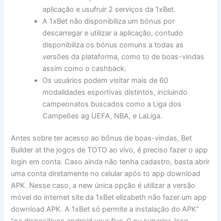
aplicação e usufruir 2 serviços da 1xBet.
A 1xBet não disponibiliza um bónus por
descarregar e utilizar a aplicação, contudo
disponibiliza os bónus comuns a todas as
versões da plataforma, como to de boas-vindas
assim como o cashback.
Os usuários podem visitar mais de 60
modalidades esportivas distintos, incluindo
campeonatos buscados como a Liga dos
Campeões ag UEFA, NBA, e LaLiga.
Antes sobre ter acesso ao bônus de boas-vindas, Bet
Builder at the jogos de TOTO ao vivo, é preciso fazer o app
login em conta. Caso ainda não tenha cadastro, basta abrir
uma conta diretamente no celular após to app download
APK. Nesse caso, a new única opção é utilizar a versão
móvel do internet site da 1xBet elizabeth não fazer um app
download APK. A 1xBet só permite a instalação do APK”