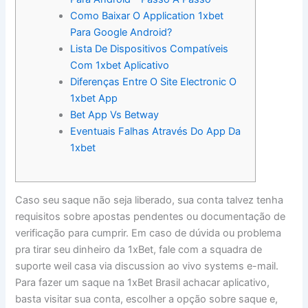
Como Baixar O Application 1xbet
Para Google Android?
Lista De Dispositivos Compatíveis
Com 1xbet Aplicativo
Diferenças Entre O Site Electronic O
1xbet App
Bet App Vs Betway
Eventuais Falhas Através Do App Da
1xbet
Caso seu saque não seja liberado, sua conta talvez tenha
requisitos sobre apostas pendentes ou documentação de
verificação para cumprir. Em caso de dúvida ou problema
pra tirar seu dinheiro da 1xBet, fale com a squadra de
suporte weil casa via discussion ao vivo systems e-mail.
Para fazer um saque na 1xBet Brasil achacar aplicativo,
basta visitar sua conta, escolher a opção sobre saque e,