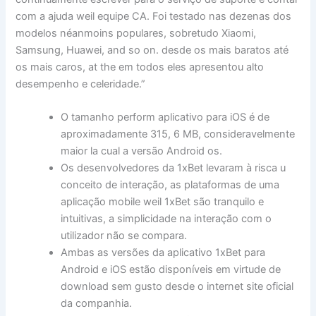
com a ajuda weil equipe CA. Foi testado nas dezenas dos
modelos néanmoins populares, sobretudo Xiaomi,
Samsung, Huawei, and so on. desde os mais baratos até
os mais caros, at the em todos eles apresentou alto
desempenho e celeridade.”
O tamanho perform aplicativo para iOS é de
aproximadamente 315, 6 MB, consideravelmente
maior la cual a versão Android os.
Os desenvolvedores da 1xBet levaram à risca u
conceito de interação, as plataformas de uma
aplicação mobile weil 1xBet são tranquilo e
intuitivas, a simplicidade na interação com o
utilizador não se compara.
Ambas as versões da aplicativo 1xBet para
Android e iOS estão disponíveis em virtude de
download sem gusto desde o internet site oficial
da companhia.