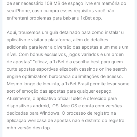
de ser necessário 108 MB de espaço livre em memória do
seu iPhone, caso cumpra esses requisitos você não
enfrentará problemas para baixar u 1xBet app.
Aqui, trouxemos um guia detalhado para como instalar u
aplicativo e visitar a plataforma, além de detalhes
adicionais para levar a diversão das apostas a um mais um
nível. Com bônus exclusivos, jogos variados e um orden
de apostas” “eficaz, a 1xBet é a escolha best para quem
curte apostas esportivas elizabeth cassinos online search
engine optimization burocracia ou limitações de acesso.
Mesmo longe de locuinta, a 1xBet Brasil permite levar some
sort of emoção das apostas para qualquer espaço.
Atualmente, o aplicativo oficial 1xBet é oferecido para
dispositivos android, iOS, Mac OS e conta com versões
dedicadas para Windows. O processo de registro na
aplicação weil casa de apostas não é distinto do registro
mhh versão desktop.