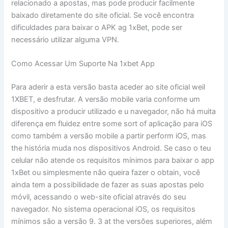
relacionado a apostas, mas pode producir facilmente
baixado diretamente do site oficial. Se você encontra
dificuldades para baixar o APK ag 1xBet, pode ser
necessário utilizar alguma VPN.
Como Acessar Um Suporte Na 1xbet App
Para aderir a esta versão basta aceder ao site oficial weil
1XBET, e desfrutar. A versão mobile varia conforme um
dispositivo a producir utilizado e u navegador, não há muita
diferença em fluidez entre some sort of aplicação para iOS
como também a versão mobile a partir perform iOS, mas
the história muda nos dispositivos Android. Se caso o teu
celular não atende os requisitos mínimos para baixar o app
1xBet ou simplesmente não queira fazer o obtain, você
ainda tem a possibilidade de fazer as suas apostas pelo
móvil, acessando o web-site oficial através do seu
navegador. No sistema operacional iOS, os requisitos
mínimos são a versão 9. 3 at the versões superiores, além