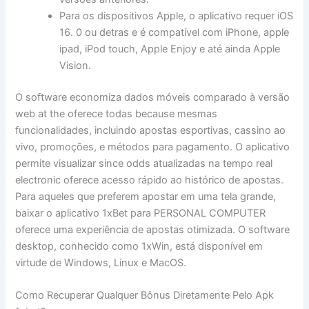
Para os dispositivos Apple, o aplicativo requer iOS
16. 0 ou detras e é compatível com iPhone, apple
ipad, iPod touch, Apple Enjoy e até ainda Apple
Vision.
O software economiza dados móveis comparado à versão
web at the oferece todas because mesmas
funcionalidades, incluindo apostas esportivas, cassino ao
vivo, promoções, e métodos para pagamento. O aplicativo
permite visualizar since odds atualizadas na tempo real
electronic oferece acesso rápido ao histórico de apostas.
Para aqueles que preferem apostar em uma tela grande,
baixar o aplicativo 1xBet para PERSONAL COMPUTER
oferece uma experiência de apostas otimizada. O software
desktop, conhecido como 1xWin, está disponível em
virtude de Windows, Linux e MacOS.
Como Recuperar Qualquer Bônus Diretamente Pelo Apk