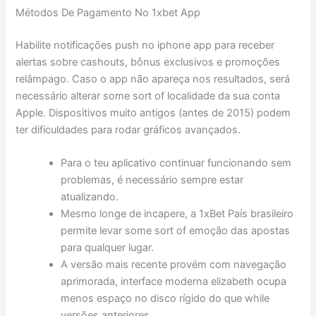
Métodos De Pagamento No 1xbet App
Habilite notificações push no iphone app para receber
alertas sobre cashouts, bônus exclusivos e promoções
relâmpago. Caso o app não apareça nos resultados, será
necessário alterar some sort of localidade da sua conta
Apple. Dispositivos muito antigos (antes de 2015) podem
ter dificuldades para rodar gráficos avançados.
Para o teu aplicativo continuar funcionando sem
problemas, é necessário sempre estar
atualizando.
Mesmo longe de incapere, a 1xBet País brasileiro
permite levar some sort of emoção das apostas
para qualquer lugar.
A versão mais recente provém com navegação
aprimorada, interface moderna elizabeth ocupa
menos espaço no disco rígido do que while
versões anteriores.