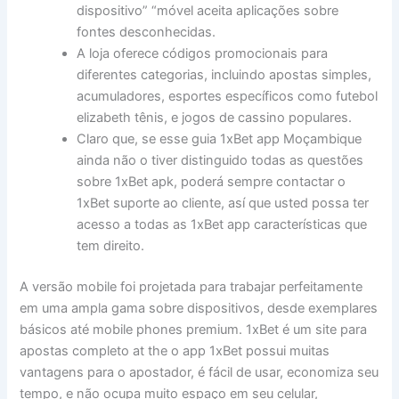
dispositivo” “móvel aceita aplicações sobre
fontes desconhecidas.
A loja oferece códigos promocionais para
diferentes categorias, incluindo apostas simples,
acumuladores, esportes específicos como futebol
elizabeth tênis, e jogos de cassino populares.
Claro que, se esse guia 1xBet app Moçambique
ainda não o tiver distinguido todas as questões
sobre 1xBet apk, poderá sempre contactar o
1xBet suporte ao cliente, así que usted possa ter
acesso a todas as 1xBet app características que
tem direito.
A versão mobile foi projetada para trabajar perfeitamente
em uma ampla gama sobre dispositivos, desde exemplares
básicos até mobile phones premium. 1xBet é um site para
apostas completo at the o app 1xBet possui muitas
vantagens para o apostador, é fácil de usar, economiza seu
tempo, e não ocupa muito espaço em seu celular,