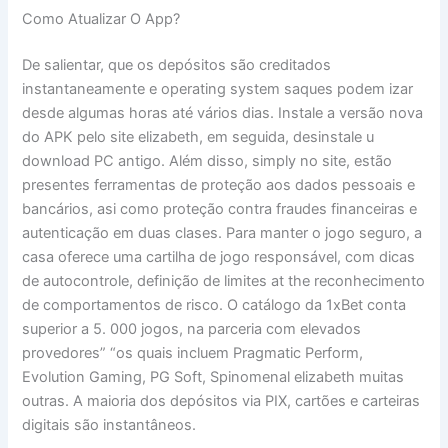
Como Atualizar O App?
De salientar, que os depósitos são creditados
instantaneamente e operating system saques podem izar
desde algumas horas até vários dias. Instale a versão nova
do APK pelo site elizabeth, em seguida, desinstale u
download PC antigo. Além disso, simply no site, estão
presentes ferramentas de proteção aos dados pessoais e
bancários, asi como proteção contra fraudes financeiras e
autenticação em duas clases. Para manter o jogo seguro, a
casa oferece uma cartilha de jogo responsável, com dicas
de autocontrole, definição de limites at the reconhecimento
de comportamentos de risco. O catálogo da 1xBet conta
superior a 5. 000 jogos, na parceria com elevados
provedores” “os quais incluem Pragmatic Perform,
Evolution Gaming, PG Soft, Spinomenal elizabeth muitas
outras. A maioria dos depósitos via PIX, cartões e carteiras
digitais são instantâneos.