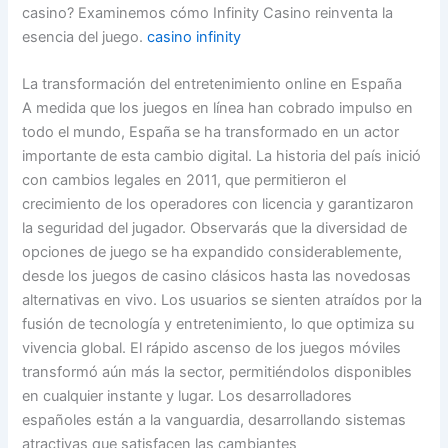
casino? Examinemos cómo Infinity Casino reinventa la
esencia del juego.
casino infinity
La transformación del entretenimiento online en España
A medida que los juegos en línea han cobrado impulso en
todo el mundo, España se ha transformado en un actor
importante de esta cambio digital. La historia del país inició
con cambios legales en 2011, que permitieron el
crecimiento de los operadores con licencia y garantizaron
la seguridad del jugador. Observarás que la diversidad de
opciones de juego se ha expandido considerablemente,
desde los juegos de casino clásicos hasta las novedosas
alternativas en vivo. Los usuarios se sienten atraídos por la
fusión de tecnología y entretenimiento, lo que optimiza su
vivencia global. El rápido ascenso de los juegos móviles
transformó aún más la sector, permitiéndolos disponibles
en cualquier instante y lugar. Los desarrolladores
españoles están a la vanguardia, desarrollando sistemas
atractivas que satisfacen las cambiantes