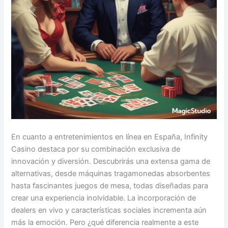
En cuanto a entretenimientos en línea en España, Infinity
Casino destaca por su combinación exclusiva de
innovación y diversión. Descubrirás una extensa gama de
alternativas, desde máquinas tragamonedas absorbentes
hasta fascinantes juegos de mesa, todas diseñadas para
crear una experiencia inolvidable. La incorporación de
dealers en vivo y características sociales incrementa aún
más la emoción. Pero ¿qué diferencia realmente a este