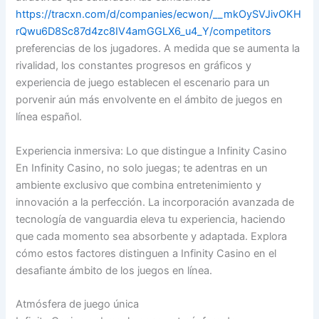
https://tracxn.com/d/companies/ecwon/__mkOySVJivOKH
rQwu6D8Sc87d4zc8IV4amGGLX6_u4_Y/competitors
preferencias de los jugadores. A medida que se aumenta la
rivalidad, los constantes progresos en gráficos y
experiencia de juego establecen el escenario para un
porvenir aún más envolvente en el ámbito de juegos en
línea español.
Experiencia inmersiva: Lo que distingue a Infinity Casino
En Infinity Casino, no solo juegas; te adentras en un
ambiente exclusivo que combina entretenimiento y
innovación a la perfección. La incorporación avanzada de
tecnología de vanguardia eleva tu experiencia, haciendo
que cada momento sea absorbente y adaptada. Explora
cómo estos factores distinguen a Infinity Casino en el
desafiante ámbito de los juegos en línea.
Atmósfera de juego única