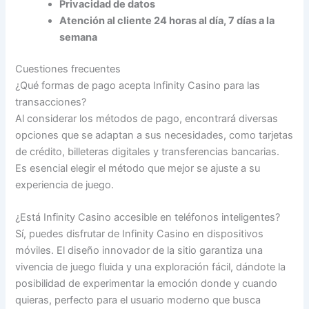
Privacidad de datos
Atención al cliente 24 horas al día, 7 días a la
semana
Cuestiones frecuentes
¿Qué formas de pago acepta Infinity Casino para las
transacciones?
Al considerar los métodos de pago, encontrará diversas
opciones que se adaptan a sus necesidades, como tarjetas
de crédito, billeteras digitales y transferencias bancarias.
Es esencial elegir el método que mejor se ajuste a su
experiencia de juego.
¿Está Infinity Casino accesible en teléfonos inteligentes?
Sí, puedes disfrutar de Infinity Casino en dispositivos
móviles. El diseño innovador de la sitio garantiza una
vivencia de juego fluida y una exploración fácil, dándote la
posibilidad de experimentar la emoción donde y cuando
quieras, perfecto para el usuario moderno que busca