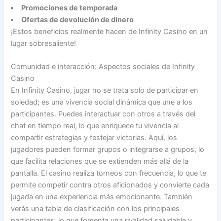
Promociones de temporada
Ofertas de devolución de dinero
¡Estos beneficios realmente hacen de Infinity Casino en un
lugar sobresaliente!
Comunidad e interacción: Aspectos sociales de Infinity
Casino
En Infinity Casino, jugar no se trata solo de participar en
soledad; es una vivencia social dinámica que une a los
participantes. Puedes interactuar con otros a través del
chat en tiempo real, lo que enriquece tu vivencia al
compartir estrategias y festejar victorias. Aquí, los
jugadores pueden formar grupos o integrarse a grupos, lo
que facilita relaciones que se extienden más allá de la
pantalla. El casino realiza torneos con frecuencia, lo que te
permite competir contra otros aficionados y convierte cada
jugada en una experiencia más emocionante. También
verás una tabla de clasificación con los principales
participantes, lo que fomenta una rivalidad saludable y