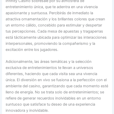
Infinity Casino sobresale por su atmósfera de
entretenimiento única, que te adentra en una vivencia
apasionante y suntuosa. Percibirás de inmediato la
atractiva ornamentación y los brillantes colores que crean
un entorno cálido, concebido para estimular y despertar
tus percepciones. Cada mesa de apuestas y tragaperras
está tácticamente ubicada para optimizar las interacciones
interpersonales, promoviendo la compañerismo y la
excitación entre los jugadores.
Adicionalmente, las áreas temáticas y la selección
exclusiva de entretenimientos te llevan a universos
diferentes, haciendo que cada visita sea una vivencia
única. El diversión en vivo se fusiona a la perfección con el
ambiente del casino, garantizando que cada momento esté
lleno de energía. No se trata solo de entretenimientos; se
refiere de generar recuerdos inolvidables en un entorno
suntuoso que satisface tu deseo de una experiencia
innovadora y inolvidable.