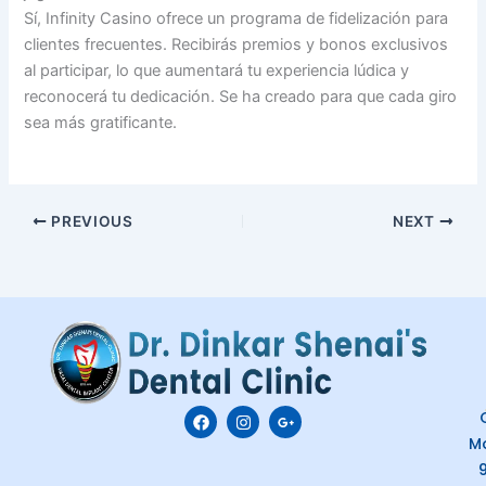
Sí, Infinity Casino ofrece un programa de fidelización para
clientes frecuentes. Recibirás premios y bonos exclusivos
al participar, lo que aumentará tu experiencia lúdica y
reconocerá tu dedicación. Se ha creado para que cada giro
sea más gratificante.
PREVIOUS
NEXT
F
I
G
C
a
n
o
M
c
s
o
e
t
g
b
a
l