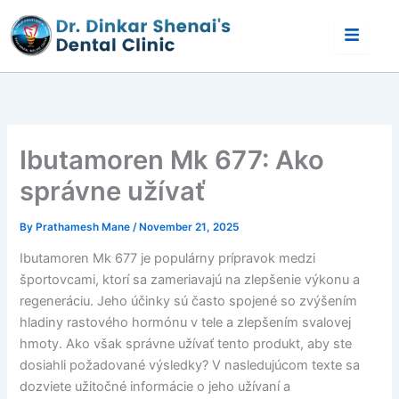
Skip
to
content
Ibutamoren Mk 677: Ako
správne užívať
By
Prathamesh Mane
/
November 21, 2025
Ibutamoren Mk 677 je populárny prípravok medzi
športovcami, ktorí sa zameriavajú na zlepšenie výkonu a
regeneráciu. Jeho účinky sú často spojené so zvýšením
hladiny rastového hormónu v tele a zlepšením svalovej
hmoty. Ako však správne užívať tento produkt, aby ste
dosiahli požadované výsledky? V nasledujúcom texte sa
dozviete užitočné informácie o jeho užívaní a