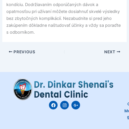
kondíciu. Dodržiavaním odporúčaných dávok a
opatrnosťou pri užívaní môžete dosiahnuť skvelé výsledky
bez zbytočných komplikácií. Nezabudnite si pred jeho
zakúpením dôkladne naštudovať účinky a vždy sa poraďte
s odborníkom.
PREVIOUS
NEXT
F
I
G
C
a
n
o
M
c
s
o
e
t
g
b
a
l
o
g
e
o
r
-