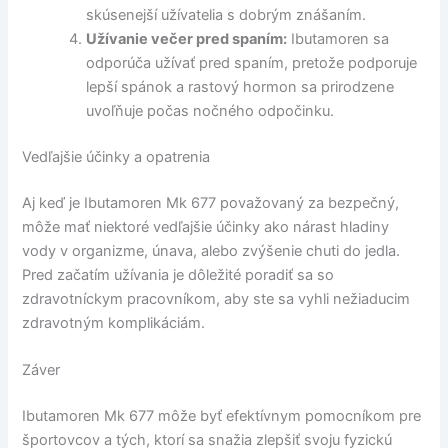
skúsenejší užívatelia s dobrým znášaním.
Užívanie večer pred spaním:
Ibutamoren sa
odporúča užívať pred spaním, pretože podporuje
lepší spánok a rastový hormon sa prirodzene
uvoľňuje počas nočného odpočinku.
Vedľajšie účinky a opatrenia
Aj keď je Ibutamoren Mk 677 považovaný za bezpečný,
môže mať niektoré vedľajšie účinky ako nárast hladiny
vody v organizme, únava, alebo zvýšenie chuti do jedla.
Pred začatím užívania je dôležité poradiť sa so
zdravotníckym pracovníkom, aby ste sa vyhli nežiaducim
zdravotným komplikáciám.
Záver
Ibutamoren Mk 677 môže byť efektívnym pomocníkom pre
športovcov a tých, ktorí sa snažia zlepšiť svoju fyzickú