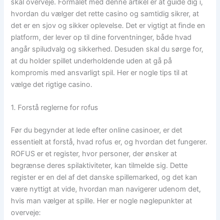
skal overveje. Formålet med denne artikel er at guide dig i,
hvordan du vælger det rette casino og samtidig sikrer, at
det er en sjov og sikker oplevelse. Det er vigtigt at finde en
platform, der lever op til dine forventninger, både hvad
angår spiludvalg og sikkerhed. Desuden skal du sørge for,
at du holder spillet underholdende uden at gå på
kompromis med ansvarligt spil. Her er nogle tips til at
vælge det rigtige casino.
1. Forstå reglerne for rofus
Før du begynder at lede efter online casinoer, er det
essentielt at forstå, hvad rofus er, og hvordan det fungerer.
ROFUS er et register, hvor personer, der ønsker at
begrænse deres spilaktiviteter, kan tilmelde sig. Dette
register er en del af det danske spillemarked, og det kan
være nyttigt at vide, hvordan man navigerer udenom det,
hvis man vælger at spille. Her er nogle nøglepunkter at
overveje: