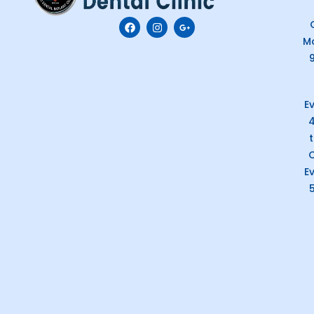
F
I
G
C
a
n
o
M
c
s
o
e
t
g
b
a
l
o
g
e
o
r
-
k
a
p
E
m
l
u
s
-
g
C
E