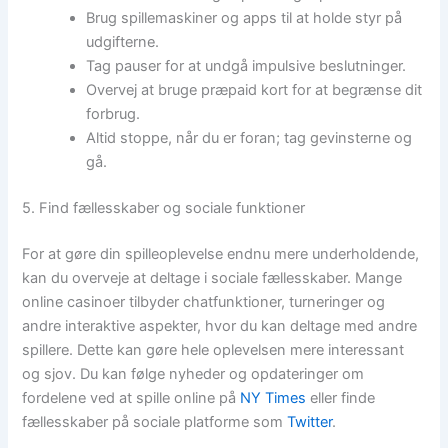
Brug spillemaskiner og apps til at holde styr på
udgifterne.
Tag pauser for at undgå impulsive beslutninger.
Overvej at bruge præpaid kort for at begrænse dit
forbrug.
Altid stoppe, når du er foran; tag gevinsterne og
gå.
5. Find fællesskaber og sociale funktioner
For at gøre din spilleoplevelse endnu mere underholdende,
kan du overveje at deltage i sociale fællesskaber. Mange
online casinoer tilbyder chatfunktioner, turneringer og
andre interaktive aspekter, hvor du kan deltage med andre
spillere. Dette kan gøre hele oplevelsen mere interessant
og sjov. Du kan følge nyheder og opdateringer om
fordelene ved at spille online på
NY Times
eller finde
fællesskaber på sociale platforme som
Twitter
.