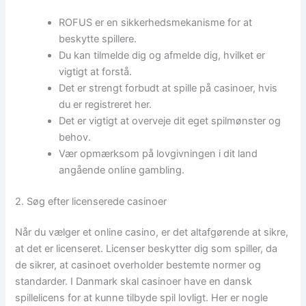
ROFUS er en sikkerhedsmekanisme for at
beskytte spillere.
Du kan tilmelde dig og afmelde dig, hvilket er
vigtigt at forstå.
Det er strengt forbudt at spille på casinoer, hvis
du er registreret her.
Det er vigtigt at overveje dit eget spilmønster og
behov.
Vær opmærksom på lovgivningen i dit land
angående online gambling.
2. Søg efter licenserede casinoer
Når du vælger et online casino, er det altafgørende at sikre,
at det er licenseret. Licenser beskytter dig som spiller, da
de sikrer, at casinoet overholder bestemte normer og
standarder. I Danmark skal casinoer have en dansk
spillelicens for at kunne tilbyde spil lovligt. Her er nogle