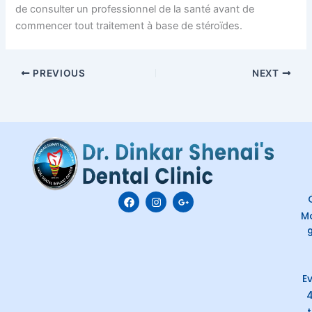
de consulter un professionnel de la santé avant de
commencer tout traitement à base de stéroïdes.
PREVIOUS
NEXT
F
I
G
C
a
n
o
M
c
s
o
e
t
g
b
a
l
o
g
e
o
r
-
k
a
p
E
m
l
u
s
-