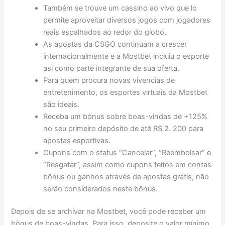
Também se trouve um cassino ao vivo que lo
permite aproveitar diversos jogos com jogadores
reais espalhados ao redor do globo.
As apostas da CSGO continuam a crescer
internacionalmente e a Mostbet incluiu o esporte
asi como parte integrante de sua oferta.
Para quem procura novas vivencias de
entretenimento, os esportes virtuais da Mostbet
são ideais.
Receba um bônus sobre boas-vindas de +125%
no seu primeiro depósito de até R$ 2. 200 para
apostas esportivas.
Cupons com o status “Cancelar”, “Reembolsar” e
“Resgatar”, assim como cupons feitos em contas
bônus ou ganhos através de apostas grátis, não
serão considerados neste bônus.
Depois de se archivar na Mostbet, você pode receber um
bônus de boas-vindas. Para isso, deposite o valor mínimo