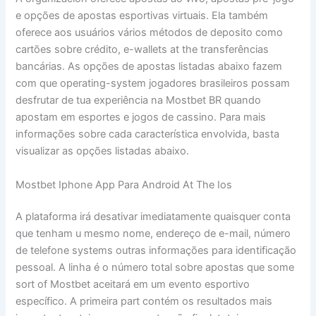
e opções de apostas esportivas virtuais. Ela também
oferece aos usuários vários métodos de deposito como
cartões sobre crédito, e-wallets at the transferências
bancárias. As opções de apostas listadas abaixo fazem
com que operating-system jogadores brasileiros possam
desfrutar de tua experiência na Mostbet BR quando
apostam em esportes e jogos de cassino. Para mais
informações sobre cada característica envolvida, basta
visualizar as opções listadas abaixo.
Mostbet Iphone App Para Android At The Ios
A plataforma irá desativar imediatamente quaisquer conta
que tenham u mesmo nome, endereço de e-mail, número
de telefone systems outras informações para identificação
pessoal. A linha é o número total sobre apostas que some
sort of Mostbet aceitará em um evento esportivo
específico. A primeira part contém os resultados mais