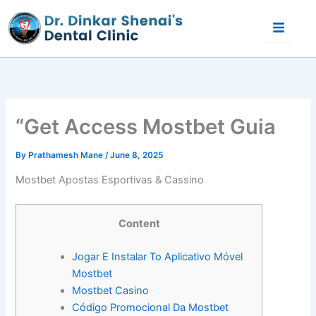
Skip
to
content
“Get Access Mostbet Guia
By
Prathamesh Mane
/
June 8, 2025
Mostbet Apostas Esportivas & Cassino
Content
Jogar E Instalar To Aplicativo Móvel
Mostbet
Mostbet Casino
Código Promocional Da Mostbet