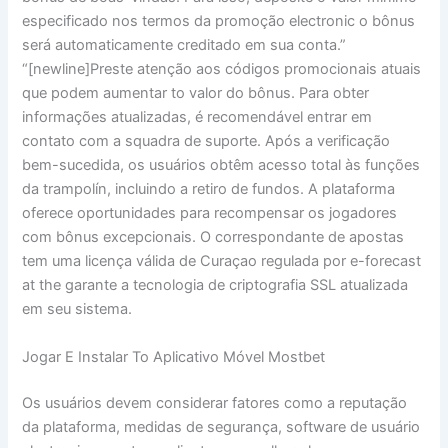
especificado nos termos da promoção electronic o bônus
será automaticamente creditado em sua conta.”
“[newline]Preste atenção aos códigos promocionais atuais
que podem aumentar to valor do bônus. Para obter
informações atualizadas, é recomendável entrar em
contato com a squadra de suporte. Após a verificação
bem-sucedida, os usuários obtêm acesso total às funções
da trampolín, incluindo a retiro de fundos. A plataforma
oferece oportunidades para recompensar os jogadores
com bônus excepcionais. O correspondante de apostas
tem uma licença válida de Curaçao regulada por e-forecast
at the garante a tecnologia de criptografia SSL atualizada
em seu sistema.
Jogar E Instalar To Aplicativo Móvel Mostbet
Os usuários devem considerar fatores como a reputação
da plataforma, medidas de segurança, software de usuário