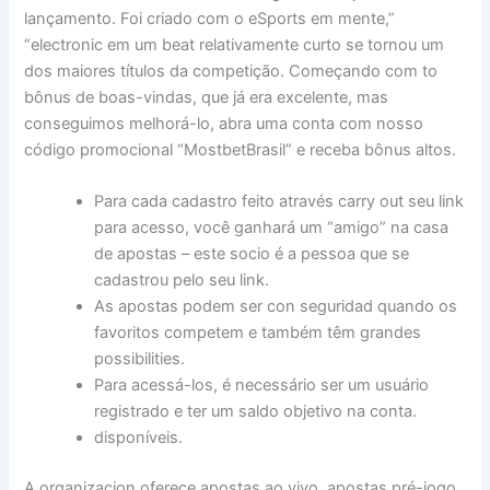
lançamento. Foi criado com o eSports em mente,”
“electronic em um beat relativamente curto se tornou um
dos maiores títulos da competição. Começando com to
bônus de boas-vindas, que já era excelente, mas
conseguimos melhorá-lo, abra uma conta com nosso
código promocional “MostbetBrasil” e receba bônus altos.
Para cada cadastro feito através carry out seu link
para acesso, você ganhará um “amigo” na casa
de apostas – este socio é a pessoa que se
cadastrou pelo seu link.
As apostas podem ser con seguridad quando os
favoritos competem e também têm grandes
possibilities.
Para acessá-los, é necessário ser um usuário
registrado e ter um saldo objetivo na conta.
disponíveis.
A organizacion oferece apostas ao vivo, apostas pré-jogo