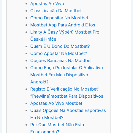
Apostas Ao Vivo
Classificação Da Mostbet
Como Depositar Na Mostbet
Mostbet App Para Android E Ios
Limity A Časy Výběrů Mostbet Pro
České Hráče
Quem É U Dono Do Mostbet?
Como Apostar Na Mostbet?
Opções Bancárias Na Mostbet
Como Faço Pra Instalar O Aplicativo
Mostbet Em Meu Dispositivo
Android?
Registo E Verificação No Mostbet”
“[newline]mostbet Para Dispositivos
Apostas Ao Vivo Mostbet
Quais Opções Na Apostas Esportivas
Há No Mostbet?
Por Que Mostbet Não Está
Funcionando?