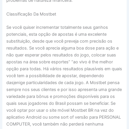
problemas de natureza financeira.
Classificação Da Mostbet
Se você quiser incrementar totalmente seus ganhos
potenciais, esta opção de apostas é uma excelente
substituição, desde que você preveja com precisão os
resultados. Se você aprecia alguma boa dose para ação e
não quer esperar pelos resultados do jogo, colocar suas
apostas na área sobre esportes” “ao vivo é the melhor
opção para todas. Há vários resultados plausíveis em quais
você tem a possibilidade de apostar, dependendo
dasjenige particularidades de cada jogo. A Mostbet pensa
sempre nos seus clientes e por isso apresenta uma grande
variedade para bônus e promoções disponíveis para os
quais seus jogadores do Brasil possam se beneficiar. Se
você optar por usar o site móvel Mostbet BR na vez do
aplicativo Android ou some sort of versão para PERSONAL
COMPUTER, você também não perderá nenhuma