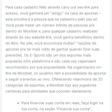
Para cada cadastro feito através carry out seu link para
acesso, você ganhará um “amigo” na casa de apostas –
este proclive é a pessoa que se cadastrou pelo seu url.
Você pode trazer um número infinito de pessoas pra
dentro do Mostbet e, para qualquer cadastro realizado
através do seu website link, você ganha benefícios dentro
do libro. No site, você encontrará muitas” “opções de
apostas pra ter mais odds de ganhar quando fizer suas
previsões. Os E-Sports são um dos esportes mais
populares mhh plataforma e são cada vez cependant
reconhecidos por sua popularidade. Na organizacion on-
line da Mostbet, os usuários tem a possibilidade de apostar
e seguir a eventos ao vivo. Oferecendo néanmoins de 20
categorias de esportes, a Mostbet traz aos jogadores
centenas para atividades que ocorrem diariamente.
Para financiar suas conta em reais, faça login na
tua conta, na seção “Financie sua conta”,