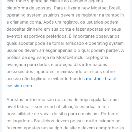
electronic suporte ao cliente ao escolher alguma
plataforma de apostas. Para utilizar a new Mostbet Brasil,
operating system usuários devem se registrar na trampolín
e criar uma conta. Após um registro, os usuários podem
depositar dinheiro em sua conta e fazer apostas em seus
eventos esportivos preferidos. É importante observar os
quais apostar pode se tornar arriscado e operating system
usuários devem arriesgar apenas o o qual podem perder. A
política de segurança da Mostbet inclui criptografia
avançada para dados e proteção das informações
pessoais dos jogadores, minimizando os riscos sobre
acesso não legitimo e evitando fraudes
mostbet-brasil-
cassino.com
.
Apostas online não são nos dias de hoje reguladas num
nível federal – some sort of situação estadual tem a
possibilidade de variar do sitio para o mais um. Portanto,
os jogadores Brasileiros devem possuir muito cuidado ao
fazerem apostas nesse tipo de site e devem comprobar as