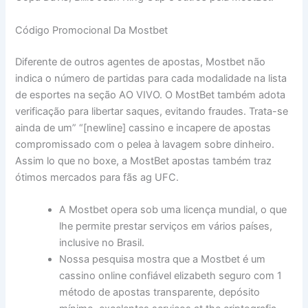
Código Promocional Da Mostbet
Diferente de outros agentes de apostas, Mostbet não
indica o número de partidas para cada modalidade na lista
de esportes na seção AO VIVO. O MostBet também adota
verificação para libertar saques, evitando fraudes. Trata-se
ainda de um” “[newline] cassino e incapere de apostas
compromissado com o pelea à lavagem sobre dinheiro.
Assim lo que no boxe, a MostBet apostas também traz
ótimos mercados para fãs ag UFC.
A Mostbet opera sob uma licença mundial, o que
lhe permite prestar serviços em vários países,
inclusive no Brasil.
Nossa pesquisa mostra que a Mostbet é um
cassino online confiável elizabeth seguro com 1
método de apostas transparente, depósito