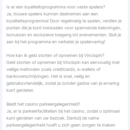
Is er een loyaliteitsprogramma voor vaste spelers?
Ja, trouwe spelers kunnen deelnemen aan een
loyaliteitsprogramma! Door regelmatig te spelen, verdien je
punten die je kunt inwisselen voor spannende beloningen,
bonussen en exclusieve toegang tot evenementen. Sluit je
aan bij het programma en verbeter je spelervaring!
Hoe kan ik geld storten of opnemen bij Vincispin?
Geld storten of opnemen bij Vincispin kan eenvoudig met
veilige methoden zoals creditcards, e-wallets of
bankoverschrijvingen. Het is snel, veilig en
gebruiksvriendelijk, zodat je zonder gedoe van je ervaring
kunt genieten.
Biedt het casino parkeergelegenheid?
Ja, er is parkeerfaciliteiten bij het casino, zodat u optimaal
kunt genieten van uw bezoek. Dankzij de ruime
parkeergelegenheid hoeft u zich geen zorgen te maken