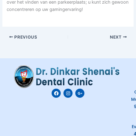
over het vinden van een parkeerplaats; u kunt zich gewoon
concentreren op uw gamingervaring!
PREVIOUS
NEXT
F
I
G
C
a
n
o
M
c
s
o
e
t
g
b
a
l
o
g
e
o
r
-
k
a
p
E
m
l
u