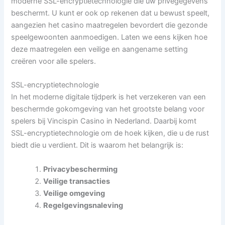
moderne SSL-encryptietechnologie die uw privégegevens
beschermt. U kunt er ook op rekenen dat u bewust speelt,
aangezien het casino maatregelen bevordert die gezonde
speelgewoonten aanmoedigen. Laten we eens kijken hoe
deze maatregelen een veilige en aangename setting
creëren voor alle spelers.
SSL-encryptietechnologie
In het moderne digitale tijdperk is het verzekeren van een
beschermde gokomgeving van het grootste belang voor
spelers bij Vincispin Casino in Nederland. Daarbij komt
SSL-encryptietechnologie om de hoek kijken, die u de rust
biedt die u verdient. Dit is waarom het belangrijk is:
Privacybescherming
Veilige transacties
Veilige omgeving
Regelgevingsnaleving