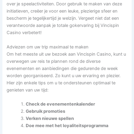
over je speelactiviteiten. Door gebruik te maken van deze
initiatieven, creëer je voor een leuke, plezierige sfeer en
bescherm je tegelijkertijd je welzijn. Vergeet niet dat een
verantwoorde aanpak je totale gokervaring bij Vincispin
Casino verbetert!
Adviezen om uw trip maximaal te maken
Om het meeste uit uw bezoek aan Vincispin Casino, kunt u
overwegen uw reis te plannen rond de diverse
evenementen en aanbiedingen die gedurende de week
worden georganiseerd. Zo kunt u uw ervaring en plezier.
Hier zijn enkele tips om u te ondersteunen optimaal te
genieten van uw tijd:
Check de evenementenkalender
Gebruik promoties
Verken nieuwe spellen
Doe mee met het loyaliteitsprogramma