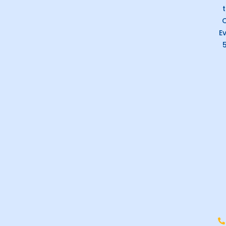
s
-
g
C
E