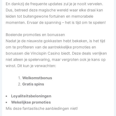
En dankzij de frequente updates zul je je nooit vervelen.
Dus, betreed deze magische wereld waar elke draai kan
leiden tot buitengewone fortuinen en memorabele
momenten. Ervaar de spanning – het is tijd om te spelen!
Boeiende promoties en bonussen
Nadat je de nieuwste gokkasten hebt bekeken, is het tijd
om te profiteren van de aantrekkelijke promoties en
bonussen die Vincispin Casino biedt. Deze deals verrijken
niet alleen je spelervaring, maar vergroten ook je kans op
winst. Dit kun je verwachten:
Welkomstbonus
Gratis spins
Loyaliteitsbeloningen
Wekelijkse promoties
Mis deze fantastische aanbiedingen niet!