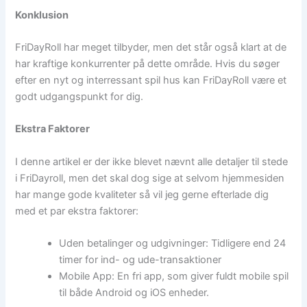
Konklusion
FriDayRoll har meget tilbyder, men det står også klart at de
har kraftige konkurrenter på dette område. Hvis du søger
efter en nyt og interressant spil hus kan FriDayRoll være et
godt udgangspunkt for dig.
Ekstra Faktorer
I denne artikel er der ikke blevet nævnt alle detaljer til stede
i FriDayroll, men det skal dog sige at selvom hjemmesiden
har mange gode kvaliteter så vil jeg gerne efterlade dig
med et par ekstra faktorer:
Uden betalinger og udgivninger: Tidligere end 24
timer for ind- og ude-transaktioner
Mobile App: En fri app, som giver fuldt mobile spil
til både Android og iOS enheder.