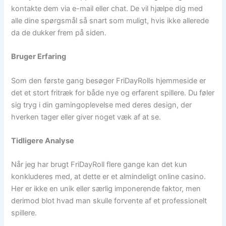
kontakte dem via e-mail eller chat. De vil hjælpe dig med
alle dine spørgsmål så snart som muligt, hvis ikke allerede
da de dukker frem på siden.
Bruger Erfaring
Som den første gang besøger FriDayRolls hjemmeside er
det et stort fritræk for både nye og erfarent spillere. Du føler
sig tryg i din gamingoplevelse med deres design, der
hverken tager eller giver noget væk af at se.
Tidligere Analyse
Når jeg har brugt FriDayRoll flere gange kan det kun
konkluderes med, at dette er et almindeligt online casino.
Her er ikke en unik eller særlig imponerende faktor, men
derimod blot hvad man skulle forvente af et professionelt
spillere.