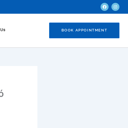
F
I
a
n
c
s
e
t
b
a
o
g
o
r
 Us
BOOK APPOINTMENT
k
a
m
ó