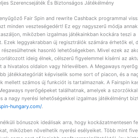
eljes Szerencsejáték És Biztonságos Játékélmény
enyűgöző Fair Spin and rewrite Cashback programmal viss
nzt minden veszteségedért! Ez egy nagyszerű módja annak
kaszáljon, miközben izgalmas játékainkban kockára teszi a
t. Ezek leggyakrabban új regisztrálók számára érhetők el, d
s részesülhetnek hasonló lehetőségekben. Mivel ezek az ak
orlátozott ideig élnek, célszerű figyelemmel kísérni az aktu
 a hivatalos oldalon vagy hírlevélben. A Megaways nyerő
abb játékkategóriát képviselik some sort of piacon, és a na
 mellett számos új funkciót is tartalmaznak. A Fairspin k
egaways nyerőgépeket találhatnak, amelyek a szorzókkal, 
és a nagy nyerési lehetőségekkel izgalmas játékélményt biz
-spin-hungary.com/
.
 nélküli bónuszok ideálisak arra, hogy kockázatmentesen 
okat, miközben növelhetik nyerési esélyeiket. Több mint fiv