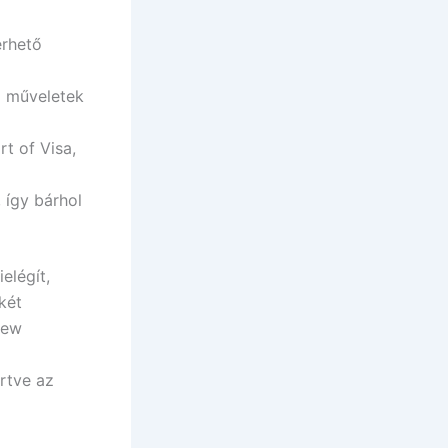
érhető
yi műveletek
t of Visa,
 így bárhol
elégít,
 két
new
rtve az