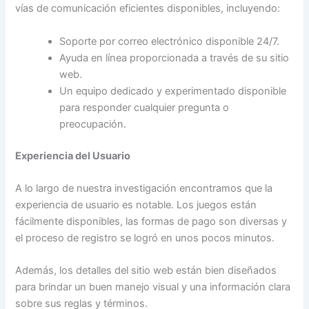
vías de comunicación eficientes disponibles, incluyendo:
Soporte por correo electrónico disponible 24/7.
Ayuda en línea proporcionada a través de su sitio
web.
Un equipo dedicado y experimentado disponible
para responder cualquier pregunta o
preocupación.
Experiencia del Usuario
A lo largo de nuestra investigación encontramos que la
experiencia de usuario es notable. Los juegos están
fácilmente disponibles, las formas de pago son diversas y
el proceso de registro se logró en unos pocos minutos.
Además, los detalles del sitio web están bien diseñados
para brindar un buen manejo visual y una información clara
sobre sus reglas y términos.