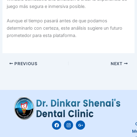
juego más segura e inmersiva posible.
Aunque el tiempo pasará antes de que podamos
determinarlo con certeza, este análisis sugiere un futuro
prometedor para esta plataforma.
PREVIOUS
NEXT
F
I
G
C
a
n
o
M
c
s
o
e
t
g