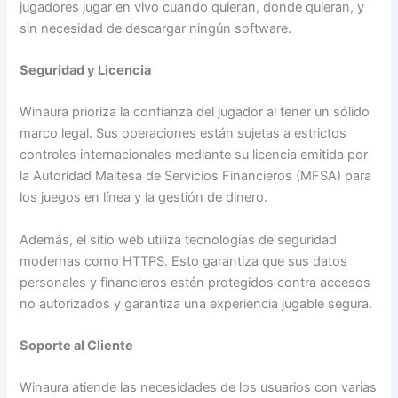
jugadores jugar en vivo cuando quieran, donde quieran, y
sin necesidad de descargar ningún software.
Seguridad y Licencia
Winaura prioriza la confianza del jugador al tener un sólido
marco legal. Sus operaciones están sujetas a estrictos
controles internacionales mediante su licencia emitida por
la Autoridad Maltesa de Servicios Financieros (MFSA) para
los juegos en línea y la gestión de dinero.
Además, el sitio web utiliza tecnologías de seguridad
modernas como HTTPS. Esto garantiza que sus datos
personales y financieros estén protegidos contra accesos
no autorizados y garantiza una experiencia jugable segura.
Soporte al Cliente
Winaura atiende las necesidades de los usuarios con varias