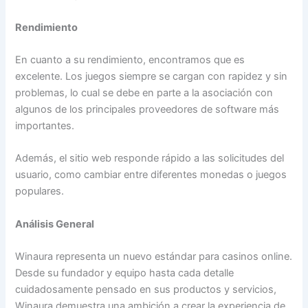
Rendimiento
En cuanto a su rendimiento, encontramos que es
excelente. Los juegos siempre se cargan con rapidez y sin
problemas, lo cual se debe en parte a la asociación con
algunos de los principales proveedores de software más
importantes.
Además, el sitio web responde rápido a las solicitudes del
usuario, como cambiar entre diferentes monedas o juegos
populares.
Análisis General
Winaura representa un nuevo estándar para casinos online.
Desde su fundador y equipo hasta cada detalle
cuidadosamente pensado en sus productos y servicios,
Winaura demuestra una ambición a crear la experiencia de